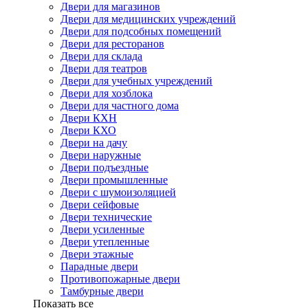
Двери для магазинов
Двери для медицинских учреждений
Двери для подсобных помещений
Двери для ресторанов
Двери для склада
Двери для театров
Двери для учебных учреждений
Двери для хозблока
Двери для частного дома
Двери КХН
Двери КХО
Двери на дачу
Двери наружные
Двери подъездные
Двери промышленные
Двери с шумоизоляцией
Двери сейфовые
Двери технические
Двери усиленные
Двери утепленные
Двери этажные
Парадные двери
Противопожарные двери
Тамбурные двери
Показать все