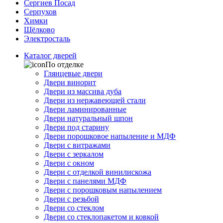
Сергиев Посад
Серпухов
Химки
Щёлково
Электросталь
Каталог дверей
По отделке
Глянцевые двери
Двери винорит
Двери из массива дуба
Двери из нержавеющей стали
Двери ламинированные
Двери натуральный шпон
Двери под старину
Двери порошковое напыление и МДФ
Двери с витражами
Двери с зеркалом
Двери с окном
Двери с отделкой винилискожа
Двери с панелями МДФ
Двери с порошковым напылением
Двери с резьбой
Двери со стеклом
Двери со стеклопакетом и ковкой