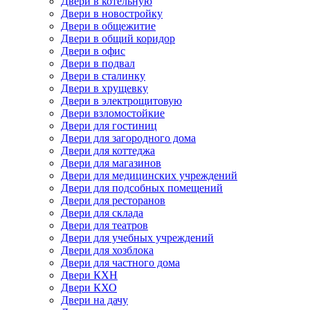
Двери в котельную
Двери в новостройку
Двери в общежитие
Двери в общий коридор
Двери в офис
Двери в подвал
Двери в сталинку
Двери в хрущевку
Двери в электрощитовую
Двери взломостойкие
Двери для гостиниц
Двери для загородного дома
Двери для коттеджа
Двери для магазинов
Двери для медицинских учреждений
Двери для подсобных помещений
Двери для ресторанов
Двери для склада
Двери для театров
Двери для учебных учреждений
Двери для хозблока
Двери для частного дома
Двери КХН
Двери КХО
Двери на дачу