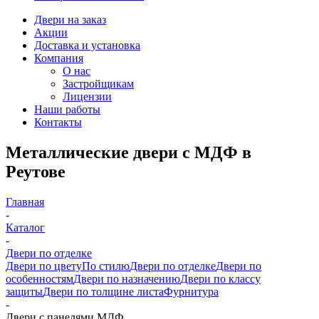
Двери на заказ
Акции
Доставка и установка
Компания
О нас
Застройщикам
Лицензии
Наши работы
Контакты
Металлические двери с МДФ в
Реутове
Главная
-
Каталог
-
Двери по отделке
Двери по цвету
По стилю
Двери по отделке
Двери по
особенностям
Двери по назначению
Двери по классу
защиты
Двери по толщине листа
Фурнитура
-
Двери с панелями МДФ