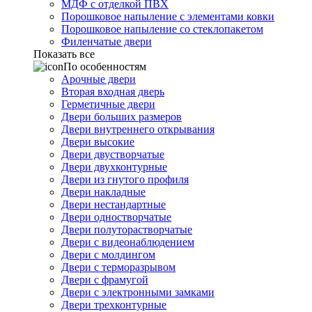
МДФ с отделкой ПВХ
Порошковое напыление с элементами ковки
Порошковое напыление со стеклопакетом
Филенчатые двери
Показать все
По особенностям
Арочные двери
Вторая входная дверь
Герметичные двери
Двери больших размеров
Двери внутреннего открывания
Двери высокие
Двери двустворчатые
Двери двухконтурные
Двери из гнутого профиля
Двери накладные
Двери нестандартные
Двери одностворчатые
Двери полуторастворчатые
Двери с видеонаблюдением
Двери с молдингом
Двери с терморазрывом
Двери с фрамугой
Двери с электронными замками
Двери трехконтурные