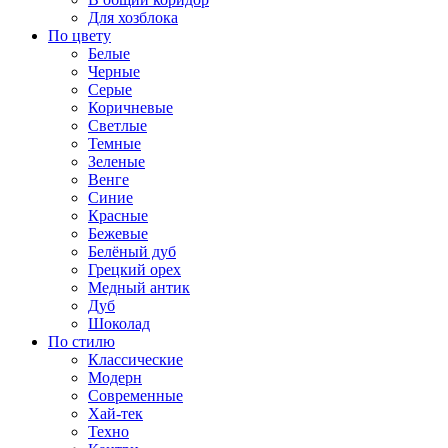
Для хозблока
По цвету
Белые
Черные
Серые
Коричневые
Светлые
Темные
Зеленые
Венге
Синие
Красные
Бежевые
Белёный дуб
Грецкий орех
Медный антик
Дуб
Шоколад
По стилю
Классические
Модерн
Современные
Хай-тек
Техно