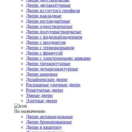
Двери двухконтурные
Двери из гнутого профиля
Двери накладные
Двери нестандартные
Двери одностворчатые
Двери полуторастворчатые
Двери с видеонаблюдением
Двери с молдингом
Двери с терморазрывом
Двери с фрамугой
Двери с электронными замками
Двери трехконтурные
Двери четырехконтурные
Двери широкие
Дизайнерские двери
Распашные уличные двери
Решетчатые двери
Умные двери
Элитные двери
По назначению
Двери антивандальные
Двери бронированные
Двери в квартиру