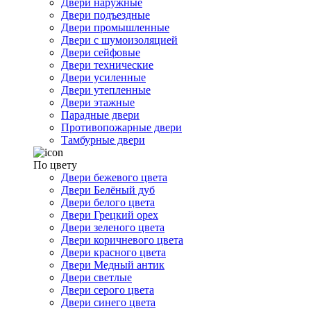
Двери наружные
Двери подъездные
Двери промышленные
Двери с шумоизоляцией
Двери сейфовые
Двери технические
Двери усиленные
Двери утепленные
Двери этажные
Парадные двери
Противопожарные двери
Тамбурные двери
По цвету
Двери бежевого цвета
Двери Белёный дуб
Двери белого цвета
Двери Грецкий орех
Двери зеленого цвета
Двери коричневого цвета
Двери красного цвета
Двери Медный антик
Двери светлые
Двери серого цвета
Двери синего цвета