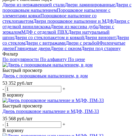
Двери из нержавеющей стали
Двери ламинированные
Двери с
порошковым напылением
Порошковое напыление с
элементами ковки
Порошковое напыление со
стеклопакетом
Двери порошковое напыление и МДФ
Двери с
отделкой винилискожа
Двери из массива дуба
Двери с
зеркалом
МДФ с отделкой ПВХ
Двери натуральный
шпон
Двери со стеклопакетом и ковкой
Двери винорит
Двери
со стеклом
Двери с витражами
Двери с резьбой
Филенчатые
двери
Глянцевые двери
Двери с окном
Двери под старину
Фильтр
По популярности
По алфавиту
По цене
Быстрый просмотр
Дверь с порошковым напылением, в дом
53 352
руб.
/шт
-
+
В корзину
Быстрый просмотр
Дверь порошковое напыление и МДФ, ПМ-33
35 568
руб.
/шт
-
+
В корзину