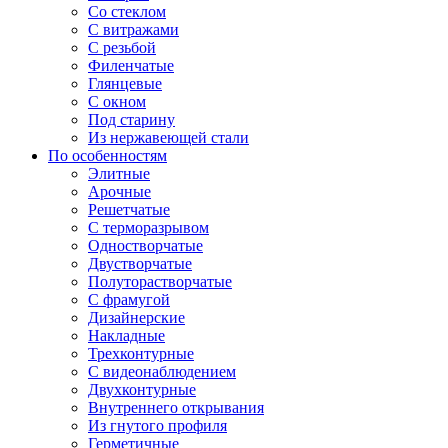
Со стеклом
С витражами
С резьбой
Филенчатые
Глянцевые
С окном
Под старину
Из нержавеющей стали
По особенностям
Элитные
Арочные
Решетчатые
С терморазрывом
Одностворчатые
Двустворчатые
Полуторастворчатые
С фрамугой
Дизайнерские
Накладные
Трехконтурные
С видеонаблюдением
Двухконтурные
Внутреннего открывания
Из гнутого профиля
Герметичные