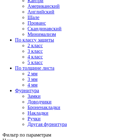
Кантри
Американский
Английский
Шале
Прованс
Скандинавский
Минимализм
По классу защиты
2 класс
3 класс
4 класс
5 класс
По толщине листа
2 мм
3 мм
4 мм
Фурнитура
Замки
Доводчики
Броненакладки
Накладки
Ручки
Другая фурнитура
Фильтр по параметрам