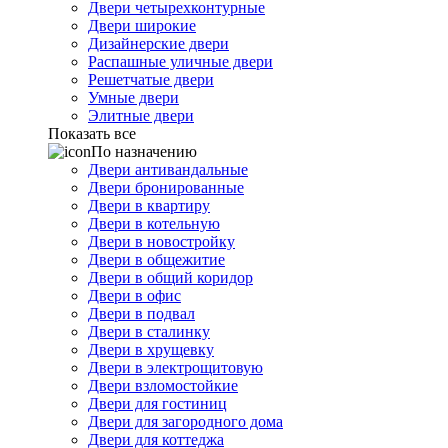
Двери четырехконтурные
Двери широкие
Дизайнерские двери
Распашные уличные двери
Решетчатые двери
Умные двери
Элитные двери
Показать все
По назначению
Двери антивандальные
Двери бронированные
Двери в квартиру
Двери в котельную
Двери в новостройку
Двери в общежитие
Двери в общий коридор
Двери в офис
Двери в подвал
Двери в сталинку
Двери в хрущевку
Двери в электрощитовую
Двери взломостойкие
Двери для гостиниц
Двери для загородного дома
Двери для коттеджа