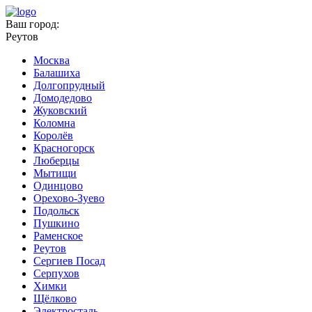
Ваш город:
Реутов
Москва
Балашиха
Долгопрудный
Домодедово
Жуковский
Коломна
Королёв
Красногорск
Люберцы
Мытищи
Одинцово
Орехово-Зуево
Подольск
Пушкино
Раменское
Реутов
Сергиев Посад
Серпухов
Химки
Щёлково
Электросталь