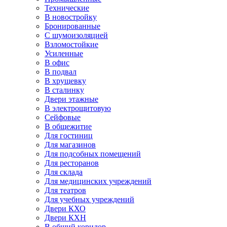
Технические
В новостройку
Бронированные
С шумоизоляцией
Взломостойкие
Усиленные
В офис
В подвал
В хрущевку
В сталинку
Двери этажные
В электрощитовую
Сейфовые
В общежитие
Для гостиниц
Для магазинов
Для подсобных помещений
Для ресторанов
Для склада
Для медицинских учреждений
Для театров
Для учебных учреждений
Двери КХО
Двери КХН
В общий коридор