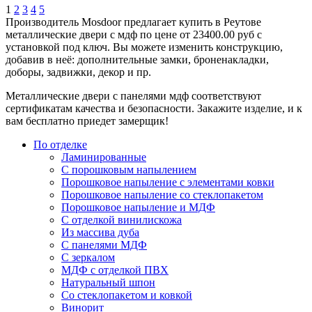
1
2
3
4
5
Производитель Mosdoor предлагает купить в Реутове
металлические двери с мдф по цене от 23400.00 руб с
установкой под ключ. Вы можете изменить конструкцию,
добавив в неё: дополнительные замки, броненакладки,
доборы, задвижки, декор и пр.
Металлические двери с панелями мдф соответствуют
сертификатам качества и безопасности. Закажите изделие, и к
вам бесплатно приедет замерщик!
По отделке
Ламинированные
С порошковым напылением
Порошковое напыление с элементами ковки
Порошковое напыление со стеклопакетом
Порошковое напыление и МДФ
С отделкой винилискожа
Из массива дуба
С панелями МДФ
С зеркалом
МДФ с отделкой ПВХ
Натуральный шпон
Со стеклопакетом и ковкой
Винорит