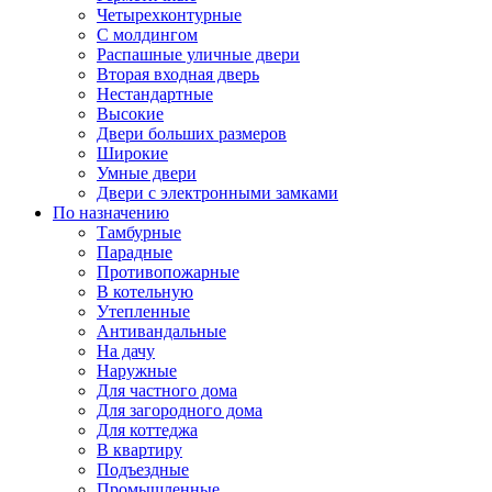
Четырехконтурные
С молдингом
Распашные уличные двери
Вторая входная дверь
Нестандартные
Высокие
Двери больших размеров
Широкие
Умные двери
Двери с электронными замками
По назначению
Тамбурные
Парадные
Противопожарные
В котельную
Утепленные
Антивандальные
На дачу
Наружные
Для частного дома
Для загородного дома
Для коттеджа
В квартиру
Подъездные
Промышленные