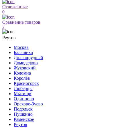
Отложенные
0
Сравнение товаров
2
Реутов
Москва
Балашиха
Долгопрудный
Домодедово
Жуковский
Коломна
Королёв
Красногорск
Люберцы
Мытищи
Одинцово
Орехово-Зуево
Подольск
Пушкино
Раменское
Реутов