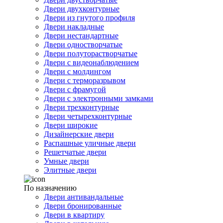
Двери двухконтурные
Двери из гнутого профиля
Двери накладные
Двери нестандартные
Двери одностворчатые
Двери полуторастворчатые
Двери с видеонаблюдением
Двери с молдингом
Двери с терморазрывом
Двери с фрамугой
Двери с электронными замками
Двери трехконтурные
Двери четырехконтурные
Двери широкие
Дизайнерские двери
Распашные уличные двери
Решетчатые двери
Умные двери
Элитные двери
По назначению
Двери антивандальные
Двери бронированные
Двери в квартиру