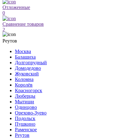
Отложенные
0
Сравнение товаров
2
Реутов
Москва
Балашиха
Долгопрудный
Домодедово
Жуковский
Коломна
Королёв
Красногорск
Люберцы
Мытищи
Одинцово
Орехово-Зуево
Подольск
Пушкино
Раменское
Реутов