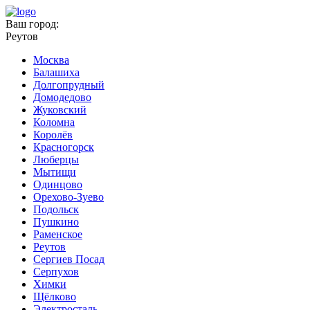
Ваш город:
Реутов
Москва
Балашиха
Долгопрудный
Домодедово
Жуковский
Коломна
Королёв
Красногорск
Люберцы
Мытищи
Одинцово
Орехово-Зуево
Подольск
Пушкино
Раменское
Реутов
Сергиев Посад
Серпухов
Химки
Щёлково
Электросталь