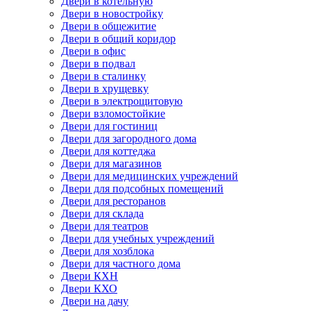
Двери в котельную
Двери в новостройку
Двери в общежитие
Двери в общий коридор
Двери в офис
Двери в подвал
Двери в сталинку
Двери в хрущевку
Двери в электрощитовую
Двери взломостойкие
Двери для гостиниц
Двери для загородного дома
Двери для коттеджа
Двери для магазинов
Двери для медицинских учреждений
Двери для подсобных помещений
Двери для ресторанов
Двери для склада
Двери для театров
Двери для учебных учреждений
Двери для хозблока
Двери для частного дома
Двери КХН
Двери КХО
Двери на дачу