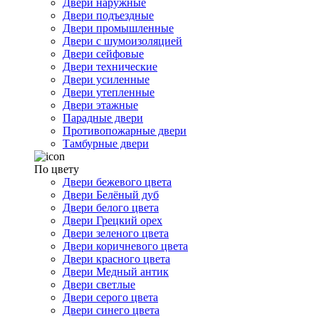
Двери наружные
Двери подъездные
Двери промышленные
Двери с шумоизоляцией
Двери сейфовые
Двери технические
Двери усиленные
Двери утепленные
Двери этажные
Парадные двери
Противопожарные двери
Тамбурные двери
По цвету
Двери бежевого цвета
Двери Белёный дуб
Двери белого цвета
Двери Грецкий орех
Двери зеленого цвета
Двери коричневого цвета
Двери красного цвета
Двери Медный антик
Двери светлые
Двери серого цвета
Двери синего цвета