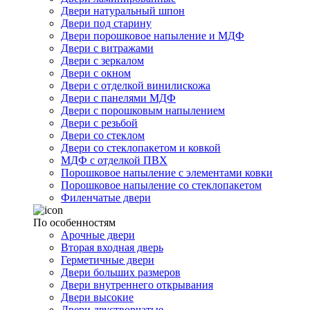
Двери натуральный шпон
Двери под старину
Двери порошковое напыление и МДФ
Двери с витражами
Двери с зеркалом
Двери с окном
Двери с отделкой винилискожа
Двери с панелями МДФ
Двери с порошковым напылением
Двери с резьбой
Двери со стеклом
Двери со стеклопакетом и ковкой
МДФ с отделкой ПВХ
Порошковое напыление с элементами ковки
Порошковое напыление со стеклопакетом
Филенчатые двери
По особенностям
Арочные двери
Вторая входная дверь
Герметичные двери
Двери больших размеров
Двери внутреннего открывания
Двери высокие
Двери двустворчатые