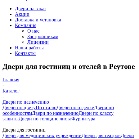
Двери на заказ
Акции
Доставка и установка
Компания
О нас
Застройщикам
Лицензии
Наши работы
Контакты
Двери для гостиниц и отелей в Реутове
Главная
-
Каталог
-
Двери по назначению
Двери по цвету
По стилю
Двери по отделке
Двери по
особенностям
Двери по назначению
Двери по классу
защиты
Двери по толщине листа
Фурнитура
-
Двери для гостиниц
Двери для медицинских учреждений
Двери для театров
Двери