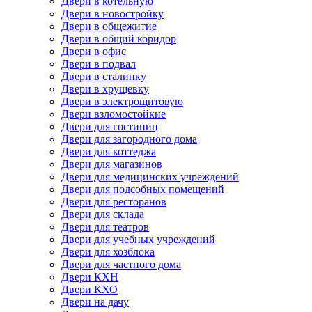
Двери в котельную
Двери в новостройку
Двери в общежитие
Двери в общий коридор
Двери в офис
Двери в подвал
Двери в сталинку
Двери в хрущевку
Двери в электрощитовую
Двери взломостойкие
Двери для гостиниц
Двери для загородного дома
Двери для коттеджа
Двери для магазинов
Двери для медицинских учреждений
Двери для подсобных помещений
Двери для ресторанов
Двери для склада
Двери для театров
Двери для учебных учреждений
Двери для хозблока
Двери для частного дома
Двери КХН
Двери КХО
Двери на дачу