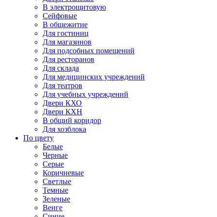
В электрощитовую
Сейфовые
В общежитие
Для гостиниц
Для магазинов
Для подсобных помещений
Для ресторанов
Для склада
Для медицинских учреждений
Для театров
Для учебных учреждений
Двери КХО
Двери КХН
В общий коридор
Для хозблока
По цвету
Белые
Черные
Серые
Коричневые
Светлые
Темные
Зеленые
Венге
Синие