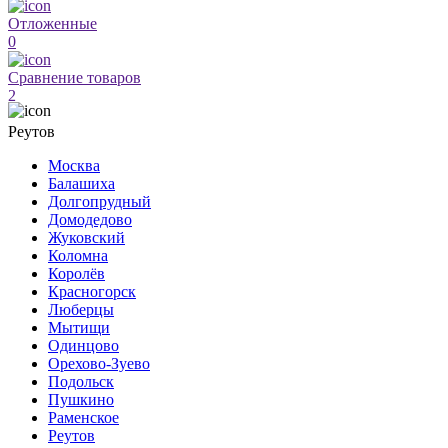
Отложенные
0
Сравнение товаров
2
Реутов
Москва
Балашиха
Долгопрудный
Домодедово
Жуковский
Коломна
Королёв
Красногорск
Люберцы
Мытищи
Одинцово
Орехово-Зуево
Подольск
Пушкино
Раменское
Реутов