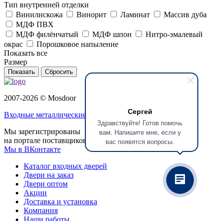
Тип внутренней отделки
Винилискожа
Винорит
Ламинат
Массив дуба
МДФ ПВХ
МДФ филёнчатый
МДФ шпон
Нитро-эмалевый
окрас
Порошковое напыление
Показать все
Размер
Сбросить
2007-2026 © Mosdoor
Сергей
Входные металлические двери
в Реутове
Здравствуйте! Готов помочь
Мы зарегистрированы
вам. Напишите мне, если у
на портале поставщиков
вас появятся вопросы.
Мы в ВКонтакте
Каталог входных дверей
Двери на заказ
Двери оптом
Акции
Доставка и установка
Компания
Наши работы