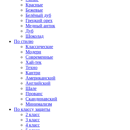
Красные
Бежевые
Белёный дуб
Грецкий орех
Медный антик
Дуб
Шоколад
По стилю
Классические
Модерн
Современные
Хай-тек
Техно
Кантри
Американский
Английский
Шале
Прованс
Скандинавский
Минимализм
По классу защиты
2 класс
3 класс
4 класс