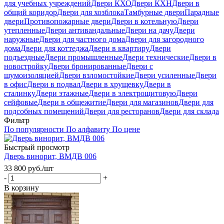
для учебных учреждений
Двери КХО
Двери КХН
Двери в
общий коридор
Двери для хозблока
Тамбурные двери
Парадные
двери
Противопожарные двери
Двери в котельную
Двери
утепленные
Двери антивандальные
Двери на дачу
Двери
наружные
Двери для частного дома
Двери для загородного
дома
Двери для коттеджа
Двери в квартиру
Двери
подъездные
Двери промышленные
Двери технические
Двери в
новостройку
Двери бронированные
Двери с
шумоизоляцией
Двери взломостойкие
Двери усиленные
Двери
в офис
Двери в подвал
Двери в хрущевку
Двери в
сталинку
Двери этажные
Двери в электрощитовую
Двери
сейфовые
Двери в общежитие
Двери для магазинов
Двери для
подсобных помещений
Двери для ресторанов
Двери для склада
Фильтр
По популярности
По алфавиту
По цене
Быстрый просмотр
Дверь винорит, ВМДВ 006
33 800
руб.
/шт
-
+
В корзину