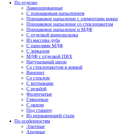
По отделке
Ламинированные
С порошковым напылением
Порошковое напыление с элементами ковки
Порошковое напыление со стеклопакетом
Порошковое напыление и МДФ
С отделкой винилискожа
Из массива дуба
С панелями МДФ
С зеркалом
МДФ с отделкой ПВХ
Натуральный шпон
Со стеклопакетом и ковкой
Винорит
Со стеклом
С витражами
С резьбой
Филенчатые
Глянцевые
С окном
Под старину
Из нержавеющей стали
По особенностям
Элитные
Арочные