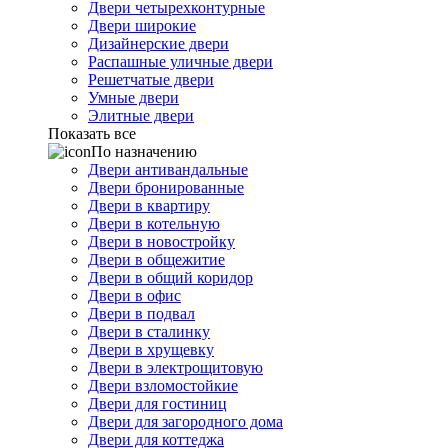
Двери четырехконтурные
Двери широкие
Дизайнерские двери
Распашные уличные двери
Решетчатые двери
Умные двери
Элитные двери
Показать все
По назначению
Двери антивандальные
Двери бронированные
Двери в квартиру
Двери в котельную
Двери в новостройку
Двери в общежитие
Двери в общий коридор
Двери в офис
Двери в подвал
Двери в сталинку
Двери в хрущевку
Двери в электрощитовую
Двери взломостойкие
Двери для гостиниц
Двери для загородного дома
Двери для коттеджа