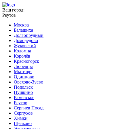
Ваш город:
Реутов
Москва
Балашиха
Долгопрудный
Домодедово
Жуковский
Коломна
Королёв
Красногорск
Люберцы
Мытищи
Одинцово
Орехово-Зуево
Подольск
Пушкино
Раменское
Реутов
Сергиев Посад
Серпухов
Химки
Щёлково
Электросталь