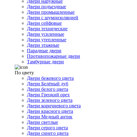
Двери наружные
Двери подъездные
Двери промышленные
Двери с шумоизоляцией
Двери сейфовые
Двери технические
Двери усиленные
Двери утепленные
Двери этажные
Парадные двери
Противопожарные двери
Тамбурные двери
По цвету
Двери бежевого цвета
Двери Белёный дуб
Двери белого цвета
Двери Грецкий орех
Двери зеленого цвета
Двери коричневого цвета
Двери красного цвета
Двери Медный антик
Двери светлые
Двери серого цвета
Двери синего цвета