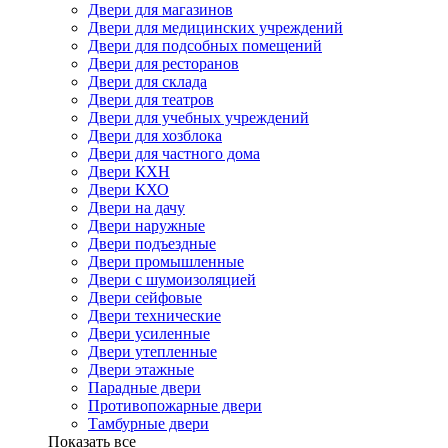
Двери для магазинов
Двери для медицинских учреждений
Двери для подсобных помещений
Двери для ресторанов
Двери для склада
Двери для театров
Двери для учебных учреждений
Двери для хозблока
Двери для частного дома
Двери КХН
Двери КХО
Двери на дачу
Двери наружные
Двери подъездные
Двери промышленные
Двери с шумоизоляцией
Двери сейфовые
Двери технические
Двери усиленные
Двери утепленные
Двери этажные
Парадные двери
Противопожарные двери
Тамбурные двери
Показать все