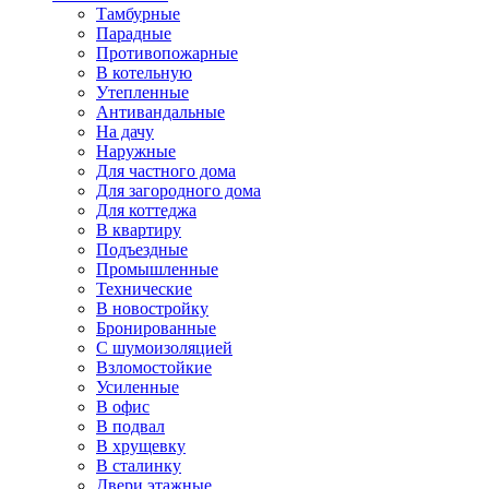
Тамбурные
Парадные
Противопожарные
В котельную
Утепленные
Антивандальные
На дачу
Наружные
Для частного дома
Для загородного дома
Для коттеджа
В квартиру
Подъездные
Промышленные
Технические
В новостройку
Бронированные
С шумоизоляцией
Взломостойкие
Усиленные
В офис
В подвал
В хрущевку
В сталинку
Двери этажные