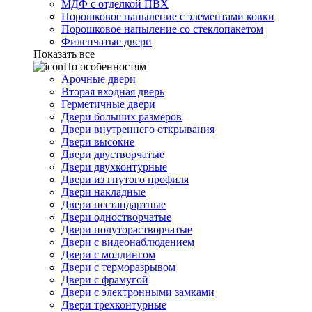
МДФ с отделкой ПВХ
Порошковое напыление с элементами ковки
Порошковое напыление со стеклопакетом
Филенчатые двери
Показать все
По особенностям
Арочные двери
Вторая входная дверь
Герметичные двери
Двери больших размеров
Двери внутреннего открывания
Двери высокие
Двери двустворчатые
Двери двухконтурные
Двери из гнутого профиля
Двери накладные
Двери нестандартные
Двери одностворчатые
Двери полуторастворчатые
Двери с видеонаблюдением
Двери с молдингом
Двери с терморазрывом
Двери с фрамугой
Двери с электронными замками
Двери трехконтурные