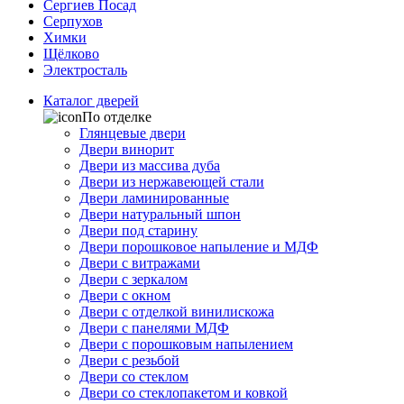
Сергиев Посад
Серпухов
Химки
Щёлково
Электросталь
Каталог дверей
По отделке
Глянцевые двери
Двери винорит
Двери из массива дуба
Двери из нержавеющей стали
Двери ламинированные
Двери натуральный шпон
Двери под старину
Двери порошковое напыление и МДФ
Двери с витражами
Двери с зеркалом
Двери с окном
Двери с отделкой винилискожа
Двери с панелями МДФ
Двери с порошковым напылением
Двери с резьбой
Двери со стеклом
Двери со стеклопакетом и ковкой