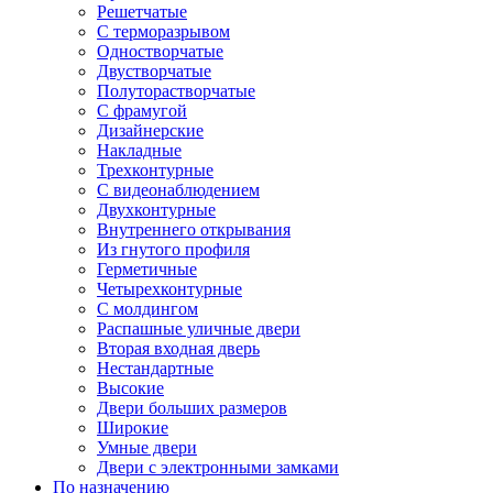
Решетчатые
С терморазрывом
Одностворчатые
Двустворчатые
Полуторастворчатые
С фрамугой
Дизайнерские
Накладные
Трехконтурные
С видеонаблюдением
Двухконтурные
Внутреннего открывания
Из гнутого профиля
Герметичные
Четырехконтурные
С молдингом
Распашные уличные двери
Вторая входная дверь
Нестандартные
Высокие
Двери больших размеров
Широкие
Умные двери
Двери с электронными замками
По назначению