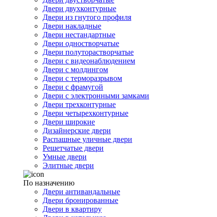
Двери двухконтурные
Двери из гнутого профиля
Двери накладные
Двери нестандартные
Двери одностворчатые
Двери полуторастворчатые
Двери с видеонаблюдением
Двери с молдингом
Двери с терморазрывом
Двери с фрамугой
Двери с электронными замками
Двери трехконтурные
Двери четырехконтурные
Двери широкие
Дизайнерские двери
Распашные уличные двери
Решетчатые двери
Умные двери
Элитные двери
По назначению
Двери антивандальные
Двери бронированные
Двери в квартиру