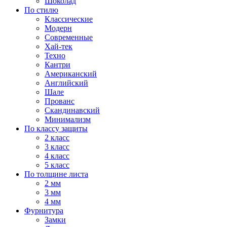
Шоколад
По стилю
Классические
Модерн
Современные
Хай-тек
Техно
Кантри
Американский
Английский
Шале
Прованс
Скандинавский
Минимализм
По классу защиты
2 класс
3 класс
4 класс
5 класс
По толщине листа
2 мм
3 мм
4 мм
Фурнитура
Замки