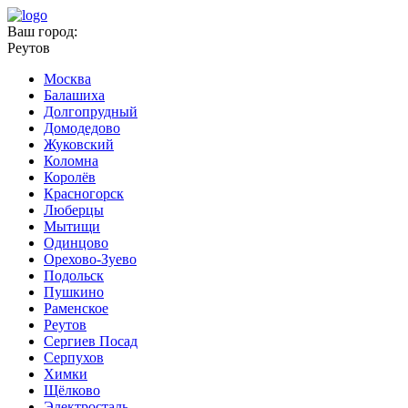
Ваш город:
Реутов
Москва
Балашиха
Долгопрудный
Домодедово
Жуковский
Коломна
Королёв
Красногорск
Люберцы
Мытищи
Одинцово
Орехово-Зуево
Подольск
Пушкино
Раменское
Реутов
Сергиев Посад
Серпухов
Химки
Щёлково
Электросталь