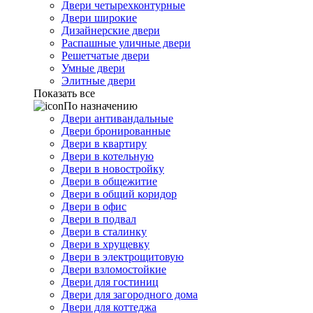
Двери четырехконтурные
Двери широкие
Дизайнерские двери
Распашные уличные двери
Решетчатые двери
Умные двери
Элитные двери
Показать все
По назначению
Двери антивандальные
Двери бронированные
Двери в квартиру
Двери в котельную
Двери в новостройку
Двери в общежитие
Двери в общий коридор
Двери в офис
Двери в подвал
Двери в сталинку
Двери в хрущевку
Двери в электрощитовую
Двери взломостойкие
Двери для гостиниц
Двери для загородного дома
Двери для коттеджа