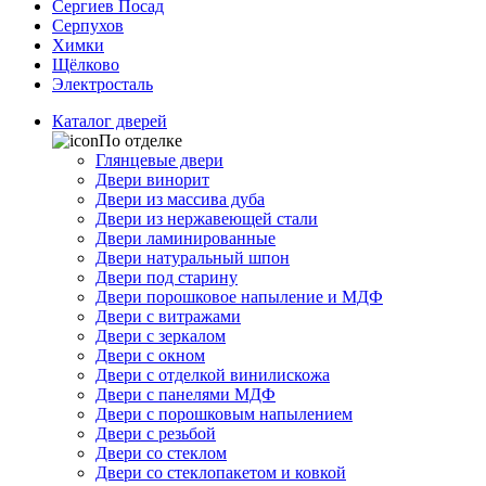
Сергиев Посад
Серпухов
Химки
Щёлково
Электросталь
Каталог дверей
По отделке
Глянцевые двери
Двери винорит
Двери из массива дуба
Двери из нержавеющей стали
Двери ламинированные
Двери натуральный шпон
Двери под старину
Двери порошковое напыление и МДФ
Двери с витражами
Двери с зеркалом
Двери с окном
Двери с отделкой винилискожа
Двери с панелями МДФ
Двери с порошковым напылением
Двери с резьбой
Двери со стеклом
Двери со стеклопакетом и ковкой