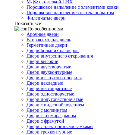
МДФ с отделкой ПВХ
Порошковое напыление с элементами ковки
Порошковое напыление со стеклопакетом
Филенчатые двери
Показать все
По особенностям
Арочные двери
Вторая входная дверь
Герметичные двери
Двери больших размеров
Двери внутреннего открывания
Двери высокие
Двери двустворчатые
Двери двухконтурные
Двери из гнутого профиля
Двери накладные
Двери нестандартные
Двери одностворчатые
Двери полуторастворчатые
Двери с видеонаблюдением
Двери с молдингом
Двери с терморазрывом
Двери с фрамугой
Двери с электронными замками
Двери трехконтурные