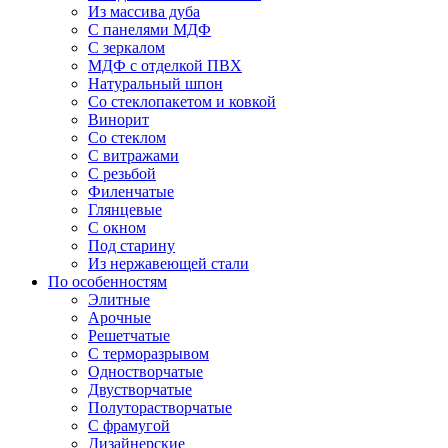
Из массива дуба
С панелями МДФ
С зеркалом
МДФ с отделкой ПВХ
Натуральный шпон
Со стеклопакетом и ковкой
Винорит
Со стеклом
С витражами
С резьбой
Филенчатые
Глянцевые
С окном
Под старину
Из нержавеющей стали
По особенностям
Элитные
Арочные
Решетчатые
С терморазрывом
Одностворчатые
Двустворчатые
Полуторастворчатые
С фрамугой
Дизайнерские