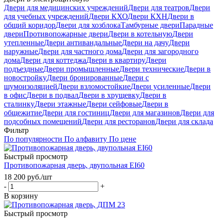
Двери для медицинских учреждений
Двери для театров
Двери
для учебных учреждений
Двери КХО
Двери КХН
Двери в
общий коридор
Двери для хозблока
Тамбурные двери
Парадные
двери
Противопожарные двери
Двери в котельную
Двери
утепленные
Двери антивандальные
Двери на дачу
Двери
наружные
Двери для частного дома
Двери для загородного
дома
Двери для коттеджа
Двери в квартиру
Двери
подъездные
Двери промышленные
Двери технические
Двери в
новостройку
Двери бронированные
Двери с
шумоизоляцией
Двери взломостойкие
Двери усиленные
Двери
в офис
Двери в подвал
Двери в хрущевку
Двери в
сталинку
Двери этажные
Двери сейфовые
Двери в
общежитие
Двери для гостиниц
Двери для магазинов
Двери для
подсобных помещений
Двери для ресторанов
Двери для склада
Фильтр
По популярности
По алфавиту
По цене
Быстрый просмотр
Противопожарная дверь, двупольная EI60
18 200
руб.
/шт
-
+
В корзину
Быстрый просмотр