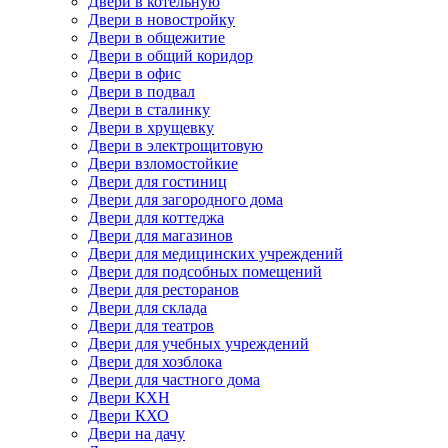
Двери в котельную
Двери в новостройку
Двери в общежитие
Двери в общий коридор
Двери в офис
Двери в подвал
Двери в сталинку
Двери в хрущевку
Двери в электрощитовую
Двери взломостойкие
Двери для гостиниц
Двери для загородного дома
Двери для коттеджа
Двери для магазинов
Двери для медицинских учреждений
Двери для подсобных помещений
Двери для ресторанов
Двери для склада
Двери для театров
Двери для учебных учреждений
Двери для хозблока
Двери для частного дома
Двери КХН
Двери КХО
Двери на дачу