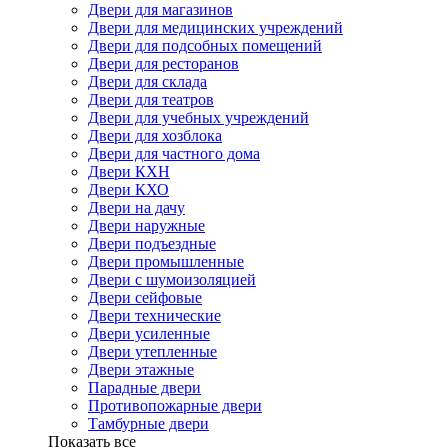
Двери для магазинов
Двери для медицинских учреждений
Двери для подсобных помещений
Двери для ресторанов
Двери для склада
Двери для театров
Двери для учебных учреждений
Двери для хозблока
Двери для частного дома
Двери КХН
Двери КХО
Двери на дачу
Двери наружные
Двери подъездные
Двери промышленные
Двери с шумоизоляцией
Двери сейфовые
Двери технические
Двери усиленные
Двери утепленные
Двери этажные
Парадные двери
Противопожарные двери
Тамбурные двери
Показать все