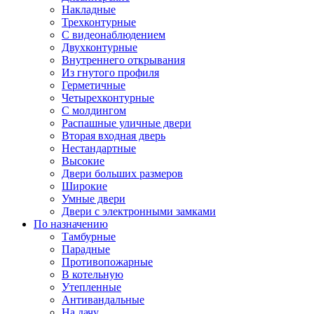
Накладные
Трехконтурные
С видеонаблюдением
Двухконтурные
Внутреннего открывания
Из гнутого профиля
Герметичные
Четырехконтурные
С молдингом
Распашные уличные двери
Вторая входная дверь
Нестандартные
Высокие
Двери больших размеров
Широкие
Умные двери
Двери с электронными замками
По назначению
Тамбурные
Парадные
Противопожарные
В котельную
Утепленные
Антивандальные
На дачу