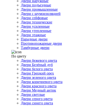
Двери наружные
Двери подъездные
Двери промышленные
Двери с шумоизоляцией
Двери сейфовые
Двери технические
Двери усиленные
Двери утепленные
Двери этажные
Парадные двери
Противопожарные двери
Тамбурные двери
По цвету
Двери бежевого цвета
Двери Белёный дуб
Двери белого цвета
Двери Грецкий орех
Двери зеленого цвета
Двери коричневого цвета
Двери красного цвета
Двери Медный антик
Двери светлые
Двери серого цвета
Двери синего цвета