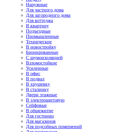
Наружные
Для частного дома
Для загородного дома
Для коттеджа
В квартиру
Подъездные
Промышленные
Технические
В новостройку
Бронированные
С шумоизоляцией
Взломостойкие
Усиленные
В офис
В подвал
В хрущевку
В сталинку
Двери этажные
В электрощитовую
Сейфовые
В общежитие
Для гостиниц
Для магазинов
Для подсобных помещений
Для ресторанов