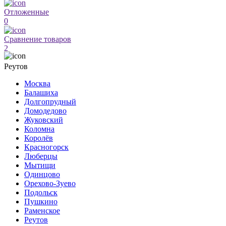
Отложенные
0
Сравнение товаров
2
Реутов
Москва
Балашиха
Долгопрудный
Домодедово
Жуковский
Коломна
Королёв
Красногорск
Люберцы
Мытищи
Одинцово
Орехово-Зуево
Подольск
Пушкино
Раменское
Реутов