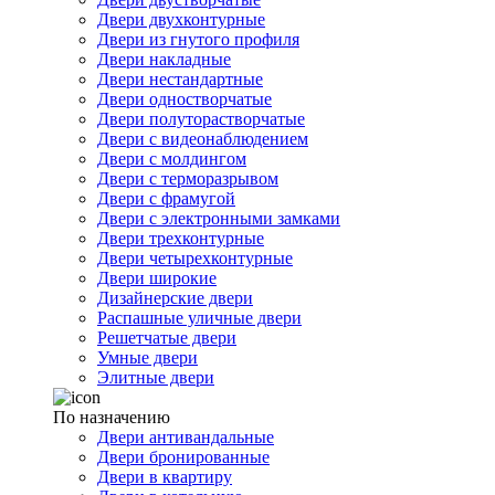
Двери двухконтурные
Двери из гнутого профиля
Двери накладные
Двери нестандартные
Двери одностворчатые
Двери полуторастворчатые
Двери с видеонаблюдением
Двери с молдингом
Двери с терморазрывом
Двери с фрамугой
Двери с электронными замками
Двери трехконтурные
Двери четырехконтурные
Двери широкие
Дизайнерские двери
Распашные уличные двери
Решетчатые двери
Умные двери
Элитные двери
По назначению
Двери антивандальные
Двери бронированные
Двери в квартиру