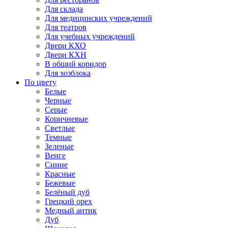
Для склада
Для медицинских учреждений
Для театров
Для учебных учреждений
Двери КХО
Двери КХН
В общий коридор
Для хозблока
По цвету
Белые
Черные
Серые
Коричневые
Светлые
Темные
Зеленые
Венге
Синие
Красные
Бежевые
Белёный дуб
Грецкий орех
Медный антик
Дуб