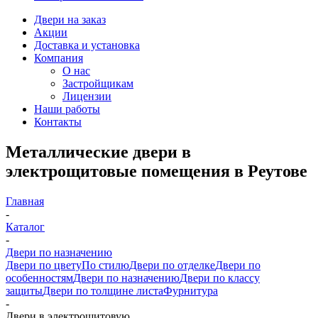
Двери на заказ
Акции
Доставка и установка
Компания
О нас
Застройщикам
Лицензии
Наши работы
Контакты
Металлические двери в
электрощитовые помещения в Реутове
Главная
-
Каталог
-
Двери по назначению
Двери по цвету
По стилю
Двери по отделке
Двери по
особенностям
Двери по назначению
Двери по классу
защиты
Двери по толщине листа
Фурнитура
-
Двери в электрощитовую