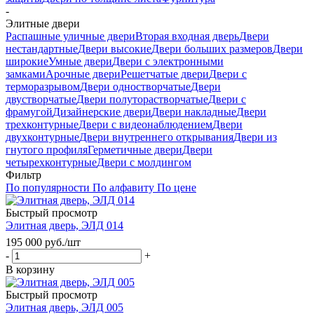
-
Элитные двери
Распашные уличные двери
Вторая входная дверь
Двери
нестандартные
Двери высокие
Двери больших размеров
Двери
широкие
Умные двери
Двери с электронными
замками
Арочные двери
Решетчатые двери
Двери с
терморазрывом
Двери одностворчатые
Двери
двустворчатые
Двери полуторастворчатые
Двери с
фрамугой
Дизайнерские двери
Двери накладные
Двери
трехконтурные
Двери с видеонаблюдением
Двери
двухконтурные
Двери внутреннего открывания
Двери из
гнутого профиля
Герметичные двери
Двери
четырехконтурные
Двери с молдингом
Фильтр
По популярности
По алфавиту
По цене
Быстрый просмотр
Элитная дверь, ЭЛД 014
195 000
руб.
/шт
-
+
В корзину
Быстрый просмотр
Элитная дверь, ЭЛД 005