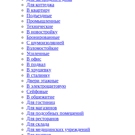
Для коттеджа
В квартиру
Подъездные
Промышленные
Технические
В новостройку
Бронированные
С шумоизоляцией
Взломостойкие
Усиленные
В офис
В подвал
В хрущевку
В сталинку
Двери этажные
В электрощитовую
Сейфовые
В общежитие
Для гостиниц
Для магазинов
Для подсобных помещений
Для ресторанов
Для склада
Для медицинских учреждений
Для театров