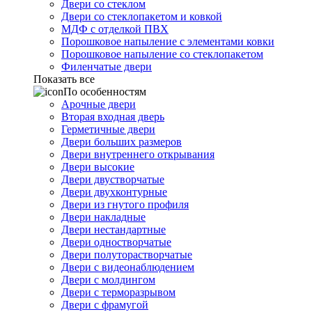
Двери со стеклом
Двери со стеклопакетом и ковкой
МДФ с отделкой ПВХ
Порошковое напыление с элементами ковки
Порошковое напыление со стеклопакетом
Филенчатые двери
Показать все
По особенностям
Арочные двери
Вторая входная дверь
Герметичные двери
Двери больших размеров
Двери внутреннего открывания
Двери высокие
Двери двустворчатые
Двери двухконтурные
Двери из гнутого профиля
Двери накладные
Двери нестандартные
Двери одностворчатые
Двери полуторастворчатые
Двери с видеонаблюдением
Двери с молдингом
Двери с терморазрывом
Двери с фрамугой