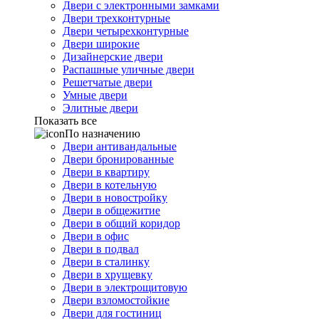
Двери с электронными замками
Двери трехконтурные
Двери четырехконтурные
Двери широкие
Дизайнерские двери
Распашные уличные двери
Решетчатые двери
Умные двери
Элитные двери
Показать все
По назначению
Двери антивандальные
Двери бронированные
Двери в квартиру
Двери в котельную
Двери в новостройку
Двери в общежитие
Двери в общий коридор
Двери в офис
Двери в подвал
Двери в сталинку
Двери в хрущевку
Двери в электрощитовую
Двери взломостойкие
Двери для гостиниц