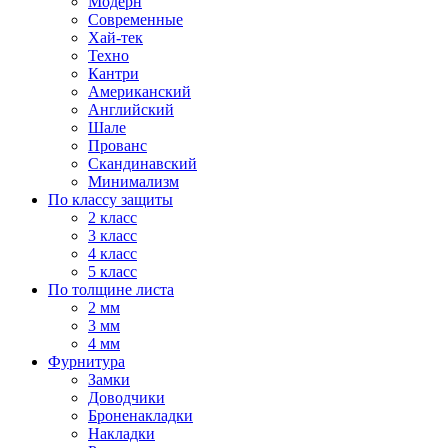
Модерн
Современные
Хай-тек
Техно
Кантри
Американский
Английский
Шале
Прованс
Скандинавский
Минимализм
По классу защиты
2 класс
3 класс
4 класс
5 класс
По толщине листа
2 мм
3 мм
4 мм
Фурнитура
Замки
Доводчики
Броненакладки
Накладки