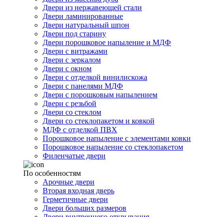
Двери из нержавеющей стали
Двери ламинированные
Двери натуральный шпон
Двери под старину
Двери порошковое напыление и МДФ
Двери с витражами
Двери с зеркалом
Двери с окном
Двери с отделкой винилискожа
Двери с панелями МДФ
Двери с порошковым напылением
Двери с резьбой
Двери со стеклом
Двери со стеклопакетом и ковкой
МДФ с отделкой ПВХ
Порошковое напыление с элементами ковки
Порошковое напыление со стеклопакетом
Филенчатые двери
По особенностям
Арочные двери
Вторая входная дверь
Герметичные двери
Двери больших размеров
Двери внутреннего открывания