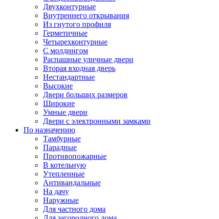
Двухконтурные
Внутреннего открывания
Из гнутого профиля
Герметичные
Четырехконтурные
С молдингом
Распашные уличные двери
Вторая входная дверь
Нестандартные
Высокие
Двери больших размеров
Широкие
Умные двери
Двери с электронными замками
По назначению
Тамбурные
Парадные
Противопожарные
В котельную
Утепленные
Антивандальные
На дачу
Наружные
Для частного дома
Для загородного дома