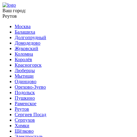
Ваш город:
Реутов
Москва
Балашиха
Долгопрудный
Домодедово
Жуковский
Коломна
Королёв
Красногорск
Люберцы
Мытищи
Одинцово
Орехово-Зуево
Подольск
Пушкино
Раменское
Реутов
Сергиев Посад
Серпухов
Химки
Щёлково
Электросталь