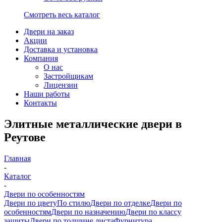
Смотреть весь каталог
Двери на заказ
Акции
Доставка и установка
Компания
О нас
Застройщикам
Лицензии
Наши работы
Контакты
Элитные металлические двери в
Реутове
Главная
-
Каталог
-
Двери по особенностям
Двери по цвету
По стилю
Двери по отделке
Двери по
особенностям
Двери по назначению
Двери по классу
защиты
Двери по толщине листа
Фурнитура