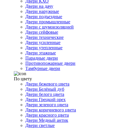
Двери КХО
Двери на дачу
Двери наружные
Двери подъездные
Двери промышленные
Двери с шумоизоляцией
Двери сейфовые
Двери технические
Двери усиленные
Двери утепленные
Двери этажные
Парадные двери
Противопожарные двери
Тамбурные двери
По цвету
Двери бежевого цвета
Двери Белёный дуб
Двери белого цвета
Двери Грецкий орех
Двери зеленого цвета
Двери коричневого цвета
Двери красного цвета
Двери Медный антик
Двери светлые