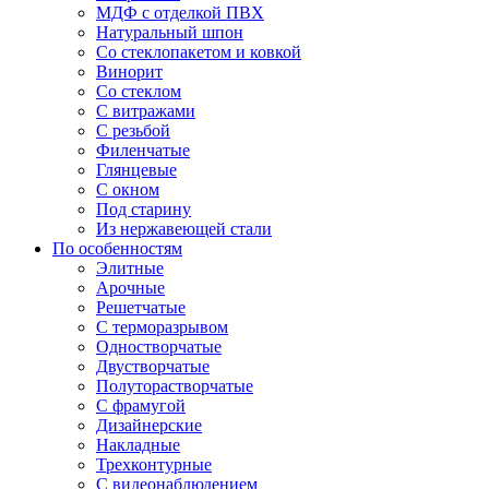
МДФ с отделкой ПВХ
Натуральный шпон
Со стеклопакетом и ковкой
Винорит
Со стеклом
С витражами
С резьбой
Филенчатые
Глянцевые
С окном
Под старину
Из нержавеющей стали
По особенностям
Элитные
Арочные
Решетчатые
С терморазрывом
Одностворчатые
Двустворчатые
Полуторастворчатые
С фрамугой
Дизайнерские
Накладные
Трехконтурные
С видеонаблюдением