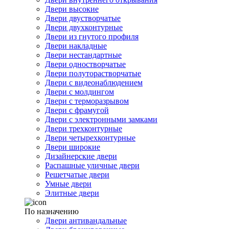
Двери высокие
Двери двустворчатые
Двери двухконтурные
Двери из гнутого профиля
Двери накладные
Двери нестандартные
Двери одностворчатые
Двери полуторастворчатые
Двери с видеонаблюдением
Двери с молдингом
Двери с терморазрывом
Двери с фрамугой
Двери с электронными замками
Двери трехконтурные
Двери четырехконтурные
Двери широкие
Дизайнерские двери
Распашные уличные двери
Решетчатые двери
Умные двери
Элитные двери
По назначению
Двери антивандальные