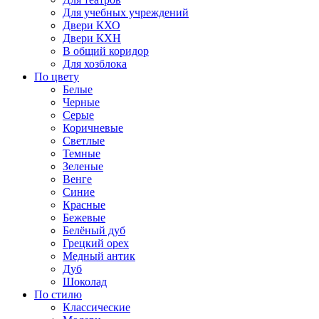
Для учебных учреждений
Двери КХО
Двери КХН
В общий коридор
Для хозблока
По цвету
Белые
Черные
Серые
Коричневые
Светлые
Темные
Зеленые
Венге
Синие
Красные
Бежевые
Белёный дуб
Грецкий орех
Медный антик
Дуб
Шоколад
По стилю
Классические