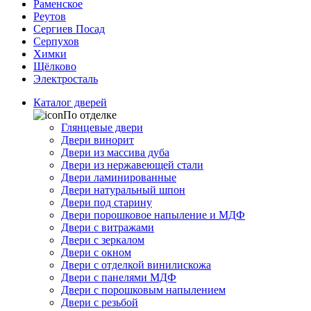
Раменское
Реутов
Сергиев Посад
Серпухов
Химки
Щёлково
Электросталь
Каталог дверей
По отделке
Глянцевые двери
Двери винорит
Двери из массива дуба
Двери из нержавеющей стали
Двери ламинированные
Двери натуральный шпон
Двери под старину
Двери порошковое напыление и МДФ
Двери с витражами
Двери с зеркалом
Двери с окном
Двери с отделкой винилискожа
Двери с панелями МДФ
Двери с порошковым напылением
Двери с резьбой