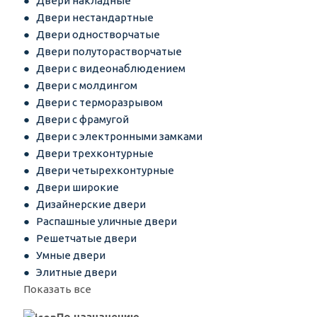
Двери накладные
Двери нестандартные
Двери одностворчатые
Двери полуторастворчатые
Двери с видеонаблюдением
Двери с молдингом
Двери с терморазрывом
Двери с фрамугой
Двери с электронными замками
Двери трехконтурные
Двери четырехконтурные
Двери широкие
Дизайнерские двери
Распашные уличные двери
Решетчатые двери
Умные двери
Элитные двери
Показать все
По назначению