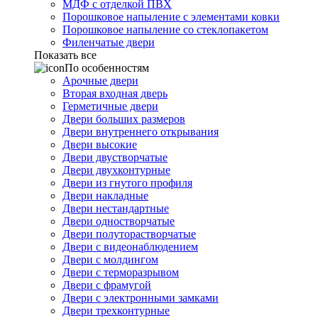
МДФ с отделкой ПВХ
Порошковое напыление с элементами ковки
Порошковое напыление со стеклопакетом
Филенчатые двери
Показать все
По особенностям
Арочные двери
Вторая входная дверь
Герметичные двери
Двери больших размеров
Двери внутреннего открывания
Двери высокие
Двери двустворчатые
Двери двухконтурные
Двери из гнутого профиля
Двери накладные
Двери нестандартные
Двери одностворчатые
Двери полуторастворчатые
Двери с видеонаблюдением
Двери с молдингом
Двери с терморазрывом
Двери с фрамугой
Двери с электронными замками
Двери трехконтурные