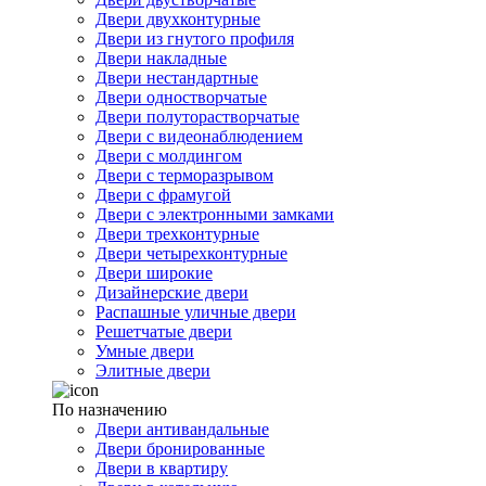
Двери двухконтурные
Двери из гнутого профиля
Двери накладные
Двери нестандартные
Двери одностворчатые
Двери полуторастворчатые
Двери с видеонаблюдением
Двери с молдингом
Двери с терморазрывом
Двери с фрамугой
Двери с электронными замками
Двери трехконтурные
Двери четырехконтурные
Двери широкие
Дизайнерские двери
Распашные уличные двери
Решетчатые двери
Умные двери
Элитные двери
По назначению
Двери антивандальные
Двери бронированные
Двери в квартиру