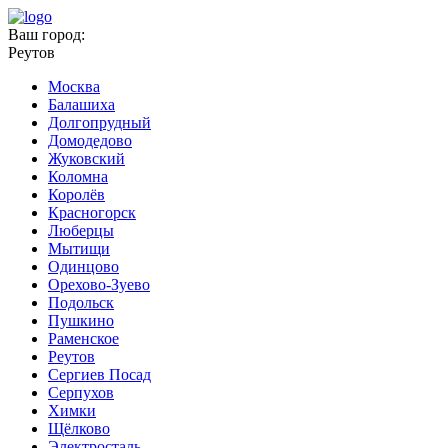
Ваш город:
Реутов
Москва
Балашиха
Долгопрудный
Домодедово
Жуковский
Коломна
Королёв
Красногорск
Люберцы
Мытищи
Одинцово
Орехово-Зуево
Подольск
Пушкино
Раменское
Реутов
Сергиев Посад
Серпухов
Химки
Щёлково
Электросталь