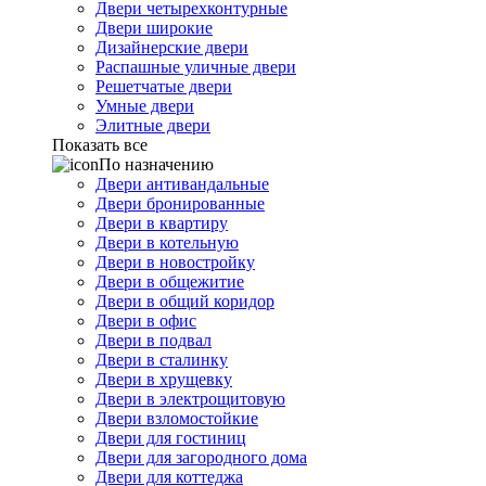
Двери четырехконтурные
Двери широкие
Дизайнерские двери
Распашные уличные двери
Решетчатые двери
Умные двери
Элитные двери
Показать все
По назначению
Двери антивандальные
Двери бронированные
Двери в квартиру
Двери в котельную
Двери в новостройку
Двери в общежитие
Двери в общий коридор
Двери в офис
Двери в подвал
Двери в сталинку
Двери в хрущевку
Двери в электрощитовую
Двери взломостойкие
Двери для гостиниц
Двери для загородного дома
Двери для коттеджа