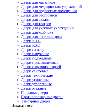
Двери для магазинов
Двери для медицинских учреждений
Двери для подсобных помещений
Двери для ресторанов
Двери для склада
Двери для театров
Двери для учебных учреждений
Двери для хозблока
Двери для частного дома
Двери КХН
Двери КХО
Двери на дачу
Двери наружные
Двери подъездные
Двери промышленные
Двери с шумоизоляцией
Двери сейфовые
Двери технические
Двери усиленные
Двери утепленные
Двери этажные
Парадные двери
Противопожарные двери
Тамбурные двери
Показать все