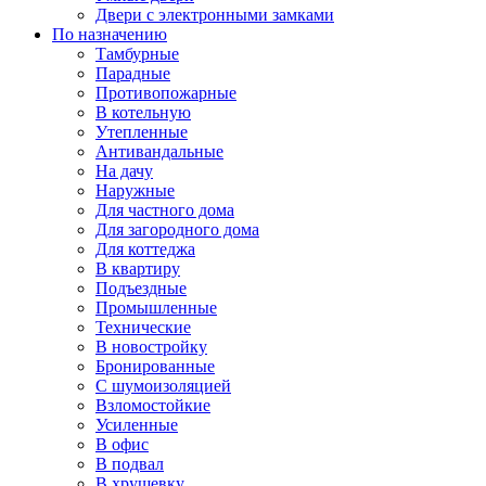
Двери с электронными замками
По назначению
Тамбурные
Парадные
Противопожарные
В котельную
Утепленные
Антивандальные
На дачу
Наружные
Для частного дома
Для загородного дома
Для коттеджа
В квартиру
Подъездные
Промышленные
Технические
В новостройку
Бронированные
С шумоизоляцией
Взломостойкие
Усиленные
В офис
В подвал
В хрущевку