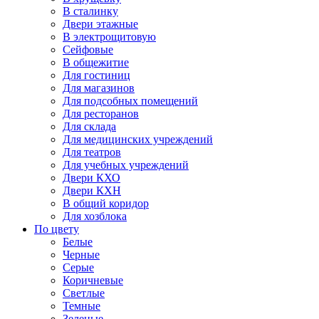
В сталинку
Двери этажные
В электрощитовую
Сейфовые
В общежитие
Для гостиниц
Для магазинов
Для подсобных помещений
Для ресторанов
Для склада
Для медицинских учреждений
Для театров
Для учебных учреждений
Двери КХО
Двери КХН
В общий коридор
Для хозблока
По цвету
Белые
Черные
Серые
Коричневые
Светлые
Темные
Зеленые