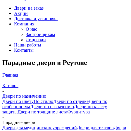
Двери на заказ
Акции
Доставка и установка
Компания
О нас
Застройщикам
Лицензии
Наши работы
Контакты
Парадные двери в Реутове
Главная
-
Каталог
-
Двери по назначению
Двери по цвету
По стилю
Двери по отделке
Двери по
особенностям
Двери по назначению
Двери по классу
защиты
Двери по толщине листа
Фурнитура
-
Парадные двери
Двери для медицинских учреждений
Двери для театров
Двери