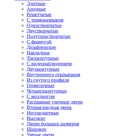
Элитные
Арочные
Решетчатые
С терморазрывом
Одностворчатые
Двустворчатые
Полуторастворчатые
С фрамугой
Дизайнерские
Накладные
Трехконтурные
С видеонаблюдением
Двухконтурные
Внутреннего открывания
Из гнутого профиля
Герметичные
Четырехконтурные
С молдингом
Распашные уличные двери
Вторая входная дверь
Нестандартные
Высокие
Двери больших размеров
Широкие
Умные двери