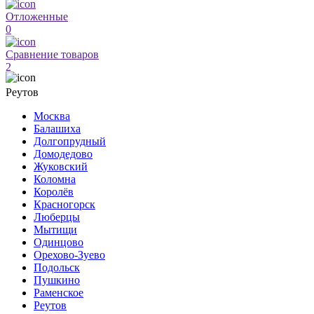
Отложенные
0
Сравнение товаров
2
Реутов
Москва
Балашиха
Долгопрудный
Домодедово
Жуковский
Коломна
Королёв
Красногорск
Люберцы
Мытищи
Одинцово
Орехово-Зуево
Подольск
Пушкино
Раменское
Реутов