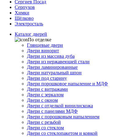
Сергиев Посад
Серпухов
Химки
Щёлково
Электросталь
Каталог дверей
По отделке
Глянцевые двери
Двери винорит
Двери из массива дуба
Двери из нержавеющей стали
Двери ламинированные
Двери натуральный шпон
Двери под старину
Двери порошковое напыление и МДФ
Двери с витражами
Двери с зеркалом
Двери с окном
Двери с отделкой винилискожа
Двери с панелями МДФ
Двери с порошковым напылением
Двери с резьбой
Двери со стеклом
Двери со стеклопакетом и ковкой