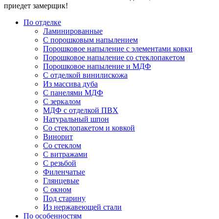
приедет замерщик!
По отделке
Ламинированные
С порошковым напылением
Порошковое напыление с элементами ковки
Порошковое напыление со стеклопакетом
Порошковое напыление и МДФ
С отделкой винилискожа
Из массива дуба
С панелями МДФ
С зеркалом
МДФ с отделкой ПВХ
Натуральный шпон
Со стеклопакетом и ковкой
Винорит
Со стеклом
С витражами
С резьбой
Филенчатые
Глянцевые
С окном
Под старину
Из нержавеющей стали
По особенностям