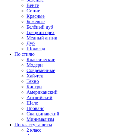
Венге
Синие
Красные
Бежевые
Белёный дуб
Грецкий орех
Медный антик
Дуб
Шоколад
По стилю
Классические
Модерн
Современные
Хай-тек
Техно
Кантри
Американский
Английский
Шале
Прованс
Скандинавский
Минимализм
По классу защиты
2 класс