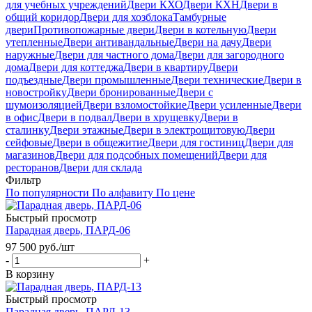
для учебных учреждений
Двери КХО
Двери КХН
Двери в
общий коридор
Двери для хозблока
Тамбурные
двери
Противопожарные двери
Двери в котельную
Двери
утепленные
Двери антивандальные
Двери на дачу
Двери
наружные
Двери для частного дома
Двери для загородного
дома
Двери для коттеджа
Двери в квартиру
Двери
подъездные
Двери промышленные
Двери технические
Двери в
новостройку
Двери бронированные
Двери с
шумоизоляцией
Двери взломостойкие
Двери усиленные
Двери
в офис
Двери в подвал
Двери в хрущевку
Двери в
сталинку
Двери этажные
Двери в электрощитовую
Двери
сейфовые
Двери в общежитие
Двери для гостиниц
Двери для
магазинов
Двери для подсобных помещений
Двери для
ресторанов
Двери для склада
Фильтр
По популярности
По алфавиту
По цене
Быстрый просмотр
Парадная дверь, ПАРД-06
97 500
руб.
/шт
-
+
В корзину
Быстрый просмотр
Парадная дверь, ПАРД-13