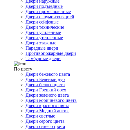
Двери наружные
Двери подъездные
Двери промышленные
Двери с шумоизоляцией
Двери сейфовые
Двери технические
Двери усиленные
Двери утепленные
Двери этажные
Парадные двери
Противопожарные двери
Тамбурные двери
По цвету
Двери бежевого цвета
Двери Белёный дуб
Двери белого цвета
Двери Грецкий орех
Двери зеленого цвета
Двери коричневого цвета
Двери красного цвета
Двери Медный антик
Двери светлые
Двери серого цвета
Двери синего цвета