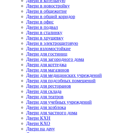
Двери в котельную
Двери в новостройку
Двери в общежитие
Двери в общий коридор
Двери в офис
Двери в подвал
Двери в сталинку
Двери в хрущевку
Двери в электрощитовую
Двери взломостойкие
Двери для гостиниц
Двери для загородного дома
Двери для коттеджа
Двери для магазинов
Двери для медицинских учреждений
Двери для подсобных помещений
Двери для ресторанов
Двери для склада
Двери для театров
Двери для учебных учреждений
Двери для хозблока
Двери для частного дома
Двери КХН
Двери КХО
Двери на дачу