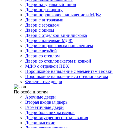
Двери натуральный шпон
Двери под старину
Двери порошковое напыление и МДФ
Двери с витражами
Двери с зеркалом
Двери с окном
Двери с отделкой винилискожа
Двери с панелями МДФ
Двери с порошковым напылением
Двери с резьбой
Двери со стеклом
Двери со стеклопакетом и ковкой
МДФ с отделкой ПВХ
Порошковое напыление с элементами ковки
Порошковое напыление со стеклопакетом
Филенчатые двери
По особенностям
Арочные двери
Вторая входная дверь
Герметичные двери
Двери больших размеров
Двери внутреннего открывания
Двери высокие
Двери двустворчатые