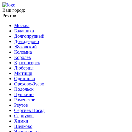
Ваш город:
Реутов
Москва
Балашиха
Долгопрудный
Домодедово
Жуковский
Коломна
Королёв
Красногорск
Люберцы
Мытищи
Одинцово
Орехово-Зуево
Подольск
Пушкино
Раменское
Реутов
Сергиев Посад
Серпухов
Химки
Щёлково
Электросталь