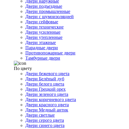
Двери наружные
Двери подъездные
Двери промышленные
Двери с шумоизоляцией
Двери сейфовые
Двери технические
Двери усиленные
Двери утепленные
Двери этажные
Парадные двери
Противопожарные двери
Тамбурные двери
По цвету
Двери бежевого цвета
Двери Белёный дуб
Двери белого цвета
Двери Грецкий орех
Двери зеленого цвета
Двери коричневого цвета
Двери красного цвета
Двери Медный антик
Двери светлые
Двери серого цвета
Двери синего цвета