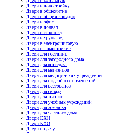
Двери в котельную
Двери в новостройку
Двери в общежитие
Двери в общий коридор
Двери в офис
Двери в подвал
Двери в сталинку
Двери в хрущевку
Двери в электрощитовую
Двери взломостойкие
Двери для гостиниц
Двери для загородного дома
Двери для коттеджа
Двери для магазинов
Двери для медицинских учреждений
Двери для подсобных помещений
Двери для ресторанов
Двери для склада
Двери для театров
Двери для учебных учреждений
Двери для хозблока
Двери для частного дома
Двери КХН
Двери КХО
Двери на дачу