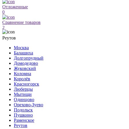
Отложенные
0
Сравнение товаров
2
Реутов
Москва
Балашиха
Долгопрудный
Домодедово
Жуковский
Коломна
Королёв
Красногорск
Люберцы
Мытищи
Одинцово
Орехово-Зуево
Подольск
Пушкино
Раменское
Реутов