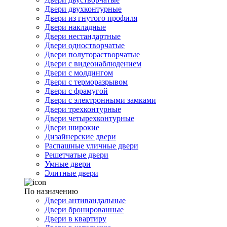
Двери двухконтурные
Двери из гнутого профиля
Двери накладные
Двери нестандартные
Двери одностворчатые
Двери полуторастворчатые
Двери с видеонаблюдением
Двери с молдингом
Двери с терморазрывом
Двери с фрамугой
Двери с электронными замками
Двери трехконтурные
Двери четырехконтурные
Двери широкие
Дизайнерские двери
Распашные уличные двери
Решетчатые двери
Умные двери
Элитные двери
По назначению
Двери антивандальные
Двери бронированные
Двери в квартиру