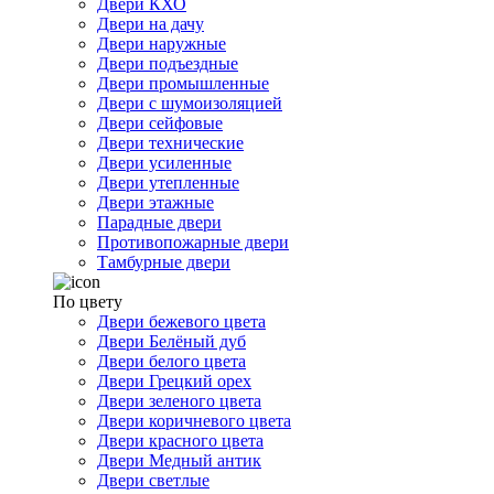
Двери КХО
Двери на дачу
Двери наружные
Двери подъездные
Двери промышленные
Двери с шумоизоляцией
Двери сейфовые
Двери технические
Двери усиленные
Двери утепленные
Двери этажные
Парадные двери
Противопожарные двери
Тамбурные двери
По цвету
Двери бежевого цвета
Двери Белёный дуб
Двери белого цвета
Двери Грецкий орех
Двери зеленого цвета
Двери коричневого цвета
Двери красного цвета
Двери Медный антик
Двери светлые