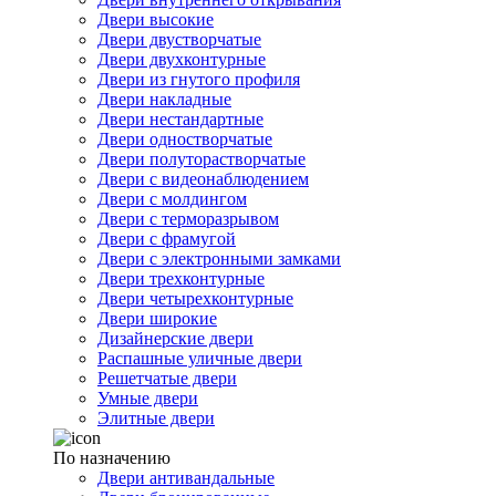
Двери высокие
Двери двустворчатые
Двери двухконтурные
Двери из гнутого профиля
Двери накладные
Двери нестандартные
Двери одностворчатые
Двери полуторастворчатые
Двери с видеонаблюдением
Двери с молдингом
Двери с терморазрывом
Двери с фрамугой
Двери с электронными замками
Двери трехконтурные
Двери четырехконтурные
Двери широкие
Дизайнерские двери
Распашные уличные двери
Решетчатые двери
Умные двери
Элитные двери
По назначению
Двери антивандальные