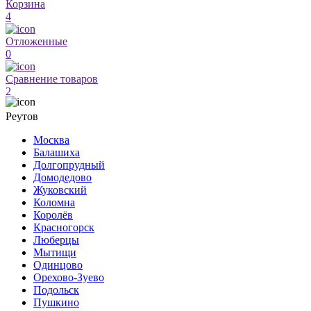
Корзина
4
Отложенные
0
Сравнение товаров
2
Реутов
Москва
Балашиха
Долгопрудный
Домодедово
Жуковский
Коломна
Королёв
Красногорск
Люберцы
Мытищи
Одинцово
Орехово-Зуево
Подольск
Пушкино