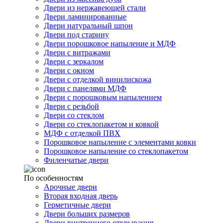
Двери из нержавеющей стали
Двери ламинированные
Двери натуральный шпон
Двери под старину
Двери порошковое напыление и МДФ
Двери с витражами
Двери с зеркалом
Двери с окном
Двери с отделкой винилискожа
Двери с панелями МДФ
Двери с порошковым напылением
Двери с резьбой
Двери со стеклом
Двери со стеклопакетом и ковкой
МДФ с отделкой ПВХ
Порошковое напыление с элементами ковки
Порошковое напыление со стеклопакетом
Филенчатые двери
По особенностям
Арочные двери
Вторая входная дверь
Герметичные двери
Двери больших размеров
Двери внутреннего открывания