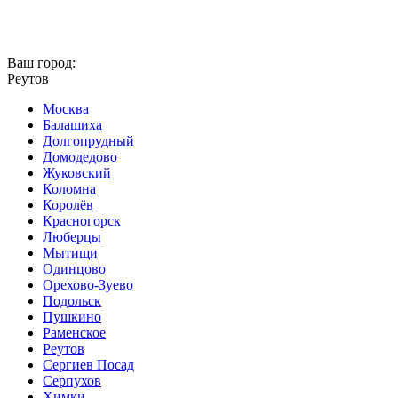
Ваш город:
Реутов
Москва
Балашиха
Долгопрудный
Домодедово
Жуковский
Коломна
Королёв
Красногорск
Люберцы
Мытищи
Одинцово
Орехово-Зуево
Подольск
Пушкино
Раменское
Реутов
Сергиев Посад
Серпухов
Химки