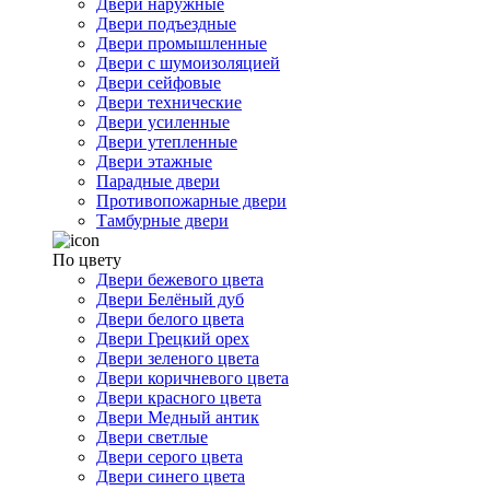
Двери наружные
Двери подъездные
Двери промышленные
Двери с шумоизоляцией
Двери сейфовые
Двери технические
Двери усиленные
Двери утепленные
Двери этажные
Парадные двери
Противопожарные двери
Тамбурные двери
По цвету
Двери бежевого цвета
Двери Белёный дуб
Двери белого цвета
Двери Грецкий орех
Двери зеленого цвета
Двери коричневого цвета
Двери красного цвета
Двери Медный антик
Двери светлые
Двери серого цвета
Двери синего цвета