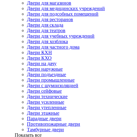
Двери для магазинов
Двери для медицинских учреждений
Двери для подсобных помещений
Двери для ресторанов
Двери для склада
Двери для театров
Двери для учебных учреждений
Двери для хозблока
Двери для частного дома
Двери КХН
Двери КХО
Двери на дачу
Двери наружные
Двери подъездные
Двери промышленные
Двери с шумоизоляцией
Двери сейфовые
Двери технические
Двери усиленные
Двери утепленные
Двери этажные
Парадные двери
Противопожарные двери
Тамбурные двери
Показать все