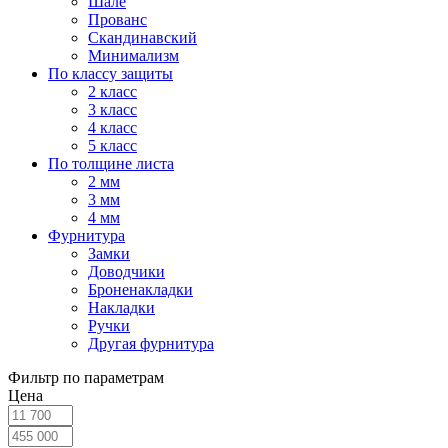
Шале
Прованс
Скандинавский
Минимализм
По классу защиты
2 класс
3 класс
4 класс
5 класс
По толщине листа
2 мм
3 мм
4 мм
Фурнитура
Замки
Доводчики
Броненакладки
Накладки
Ручки
Другая фурнитура
Фильтр по параметрам
Цена