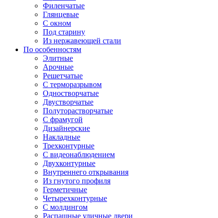
Филенчатые
Глянцевые
С окном
Под старину
Из нержавеющей стали
По особенностям
Элитные
Арочные
Решетчатые
С терморазрывом
Одностворчатые
Двустворчатые
Полуторастворчатые
С фрамугой
Дизайнерские
Накладные
Трехконтурные
С видеонаблюдением
Двухконтурные
Внутреннего открывания
Из гнутого профиля
Герметичные
Четырехконтурные
С молдингом
Распашные уличные двери