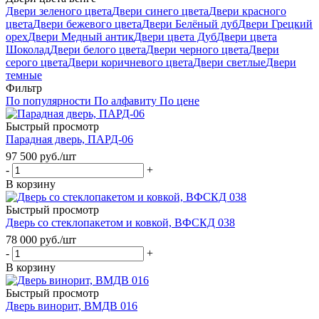
Двери зеленого цвета
Двери синего цвета
Двери красного
цвета
Двери бежевого цвета
Двери Белёный дуб
Двери Грецкий
орех
Двери Медный антик
Двери цвета Дуб
Двери цвета
Шоколад
Двери белого цвета
Двери черного цвета
Двери
серого цвета
Двери коричневого цвета
Двери светлые
Двери
темные
Фильтр
По популярности
По алфавиту
По цене
Быстрый просмотр
Парадная дверь, ПАРД-06
97 500
руб.
/шт
-
+
В корзину
Быстрый просмотр
Дверь со стеклопакетом и ковкой, ВФСКД 038
78 000
руб.
/шт
-
+
В корзину
Быстрый просмотр
Дверь винорит, ВМДВ 016