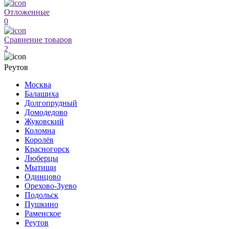
Отложенные
0
Сравнение товаров
2
Реутов
Москва
Балашиха
Долгопрудный
Домодедово
Жуковский
Коломна
Королёв
Красногорск
Люберцы
Мытищи
Одинцово
Орехово-Зуево
Подольск
Пушкино
Раменское
Реутов