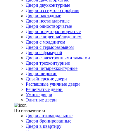
Двери двухконтурные
Двери из гнутого профиля
Двери накладные
Двери нестандартные
Двери одностворчатые
Двери полуторастворчатые
Двери с видеонаблюдением
Двери с молдингом
Двери с терморазрывом
Двери с фрамугой
Двери с электронными замками
Двери трехконтурные
Двери четырехконтурные
Двери широкие
Дизайнерские двери
Распашные уличные двери
Решетчатые двери
Умные двери
Элитные двери
По назначению
Двери антивандальные
Двери бронированные
Двери в квартиру