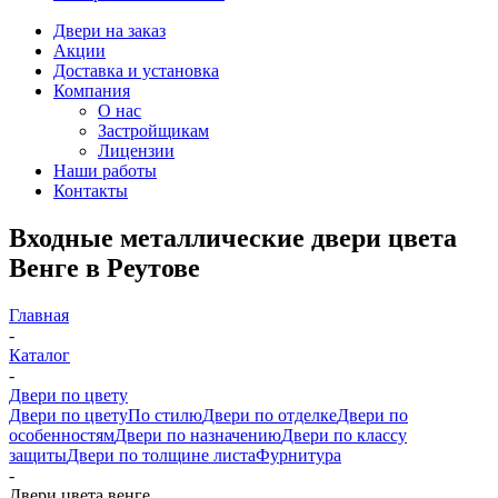
Двери на заказ
Акции
Доставка и установка
Компания
О нас
Застройщикам
Лицензии
Наши работы
Контакты
Входные металлические двери цвета
Венге в Реутове
Главная
-
Каталог
-
Двери по цвету
Двери по цвету
По стилю
Двери по отделке
Двери по
особенностям
Двери по назначению
Двери по классу
защиты
Двери по толщине листа
Фурнитура
-
Двери цвета венге