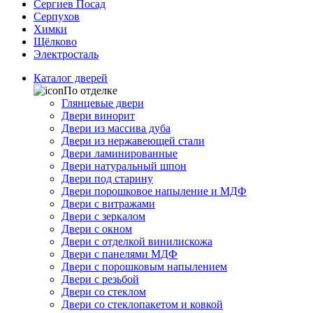
Сергиев Посад
Серпухов
Химки
Щёлково
Электросталь
Каталог дверей
По отделке
Глянцевые двери
Двери винорит
Двери из массива дуба
Двери из нержавеющей стали
Двери ламинированные
Двери натуральный шпон
Двери под старину
Двери порошковое напыление и МДФ
Двери с витражами
Двери с зеркалом
Двери с окном
Двери с отделкой винилискожа
Двери с панелями МДФ
Двери с порошковым напылением
Двери с резьбой
Двери со стеклом
Двери со стеклопакетом и ковкой