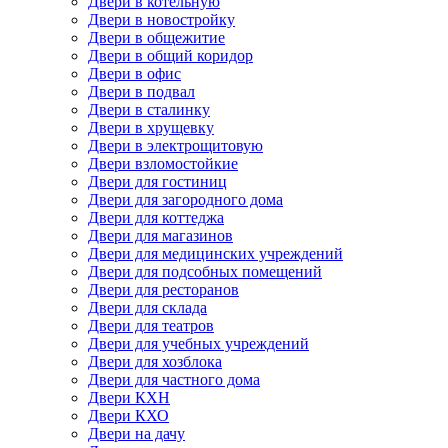
Двери в котельную
Двери в новостройку
Двери в общежитие
Двери в общий коридор
Двери в офис
Двери в подвал
Двери в сталинку
Двери в хрущевку
Двери в электрощитовую
Двери взломостойкие
Двери для гостиниц
Двери для загородного дома
Двери для коттеджа
Двери для магазинов
Двери для медицинских учреждений
Двери для подсобных помещений
Двери для ресторанов
Двери для склада
Двери для театров
Двери для учебных учреждений
Двери для хозблока
Двери для частного дома
Двери КХН
Двери КХО
Двери на дачу