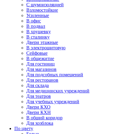
С шумоизоляцией
Взломостойкие
Усиленные
В офис
В подвал
В хрущевку
В сталинку
Двери этажные
В электрощитовую
Сейфовые
В общежитие
Для гостиниц
Для магазинов
Для подсобных помещений
Для ресторанов
Для склада
Для медицинских учреждений
Для театров
Для учебных учреждений
Двери КХО
Двери КХН
В общий коридор
Для хозблока
По цвету
Белые