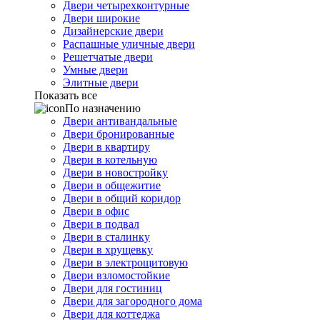
Двери четырехконтурные
Двери широкие
Дизайнерские двери
Распашные уличные двери
Решетчатые двери
Умные двери
Элитные двери
Показать все
По назначению
Двери антивандальные
Двери бронированные
Двери в квартиру
Двери в котельную
Двери в новостройку
Двери в общежитие
Двери в общий коридор
Двери в офис
Двери в подвал
Двери в сталинку
Двери в хрущевку
Двери в электрощитовую
Двери взломостойкие
Двери для гостиниц
Двери для загородного дома
Двери для коттеджа