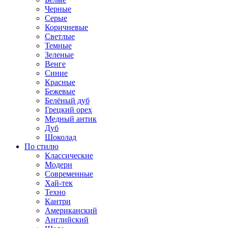
Черные
Серые
Коричневые
Светлые
Темные
Зеленые
Венге
Синие
Красные
Бежевые
Белёный дуб
Грецкий орех
Медный антик
Дуб
Шоколад
По стилю
Классические
Модерн
Современные
Хай-тек
Техно
Кантри
Американский
Английский