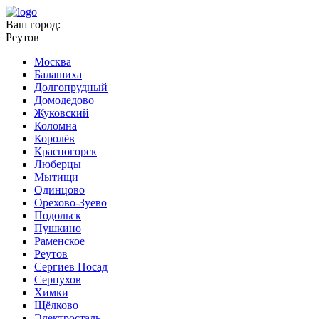
Ваш город:
Реутов
Москва
Балашиха
Долгопрудный
Домодедово
Жуковский
Коломна
Королёв
Красногорск
Люберцы
Мытищи
Одинцово
Орехово-Зуево
Подольск
Пушкино
Раменское
Реутов
Сергиев Посад
Серпухов
Химки
Щёлково
Электросталь