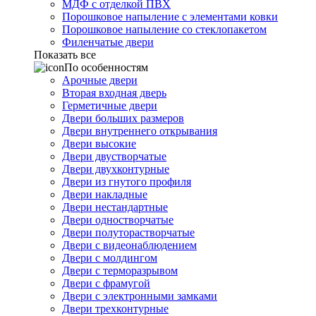
МДФ с отделкой ПВХ
Порошковое напыление с элементами ковки
Порошковое напыление со стеклопакетом
Филенчатые двери
Показать все
По особенностям
Арочные двери
Вторая входная дверь
Герметичные двери
Двери больших размеров
Двери внутреннего открывания
Двери высокие
Двери двустворчатые
Двери двухконтурные
Двери из гнутого профиля
Двери накладные
Двери нестандартные
Двери одностворчатые
Двери полуторастворчатые
Двери с видеонаблюдением
Двери с молдингом
Двери с терморазрывом
Двери с фрамугой
Двери с электронными замками
Двери трехконтурные