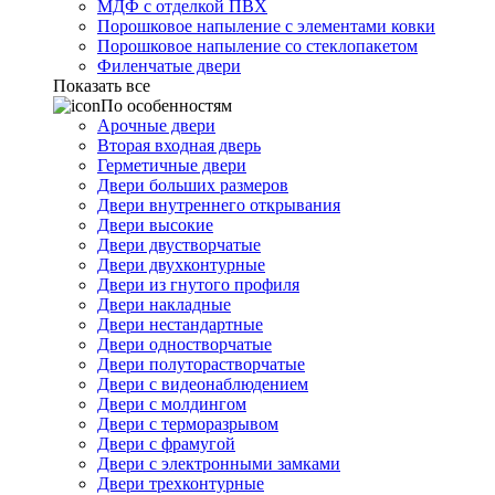
МДФ с отделкой ПВХ
Порошковое напыление с элементами ковки
Порошковое напыление со стеклопакетом
Филенчатые двери
Показать все
По особенностям
Арочные двери
Вторая входная дверь
Герметичные двери
Двери больших размеров
Двери внутреннего открывания
Двери высокие
Двери двустворчатые
Двери двухконтурные
Двери из гнутого профиля
Двери накладные
Двери нестандартные
Двери одностворчатые
Двери полуторастворчатые
Двери с видеонаблюдением
Двери с молдингом
Двери с терморазрывом
Двери с фрамугой
Двери с электронными замками
Двери трехконтурные