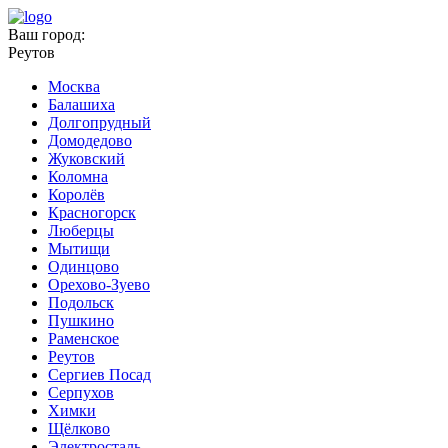
Ваш город:
Реутов
Москва
Балашиха
Долгопрудный
Домодедово
Жуковский
Коломна
Королёв
Красногорск
Люберцы
Мытищи
Одинцово
Орехово-Зуево
Подольск
Пушкино
Раменское
Реутов
Сергиев Посад
Серпухов
Химки
Щёлково
Электросталь