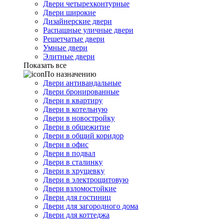
Двери четырехконтурные
Двери широкие
Дизайнерские двери
Распашные уличные двери
Решетчатые двери
Умные двери
Элитные двери
Показать все
По назначению
Двери антивандальные
Двери бронированные
Двери в квартиру
Двери в котельную
Двери в новостройку
Двери в общежитие
Двери в общий коридор
Двери в офис
Двери в подвал
Двери в сталинку
Двери в хрущевку
Двери в электрощитовую
Двери взломостойкие
Двери для гостиниц
Двери для загородного дома
Двери для коттеджа