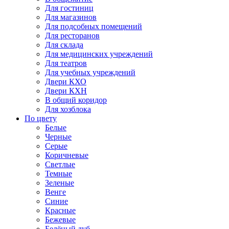
Для гостиниц
Для магазинов
Для подсобных помещений
Для ресторанов
Для склада
Для медицинских учреждений
Для театров
Для учебных учреждений
Двери КХО
Двери КХН
В общий коридор
Для хозблока
По цвету
Белые
Черные
Серые
Коричневые
Светлые
Темные
Зеленые
Венге
Синие
Красные
Бежевые
Белёный дуб