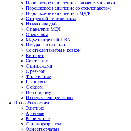
Порошковое напыление с элементами ковки
Порошковое напыление со стеклопакетом
Порошковое напыление и МДФ
С отделкой винилискожа
Из массива дуба
С панелями МДФ
С зеркалом
МДФ с отделкой ПВХ
Натуральный шпон
Со стеклопакетом и ковкой
Винорит
Со стеклом
С витражами
С резьбой
Филенчатые
Глянцевые
С окном
Под старину
Из нержавеющей стали
По особенностям
Элитные
Арочные
Решетчатые
С терморазрывом
Одностворчатые