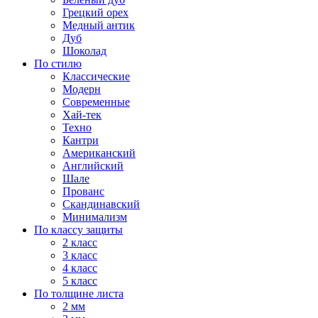
Грецкий орех
Медный антик
Дуб
Шоколад
По стилю
Классические
Модерн
Современные
Хай-тек
Техно
Кантри
Американский
Английский
Шале
Прованс
Скандинавский
Минимализм
По классу защиты
2 класс
3 класс
4 класс
5 класс
По толщине листа
2 мм