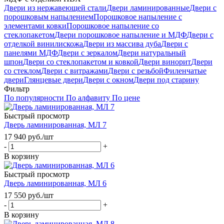
Двери из нержавеющей стали
Двери ламинированные
Двери с
порошковым напылением
Порошковое напыление с
элементами ковки
Порошковое напыление со
стеклопакетом
Двери порошковое напыление и МДФ
Двери с
отделкой винилискожа
Двери из массива дуба
Двери с
панелями МДФ
Двери с зеркалом
Двери натуральный
шпон
Двери со стеклопакетом и ковкой
Двери винорит
Двери
со стеклом
Двери с витражами
Двери с резьбой
Филенчатые
двери
Глянцевые двери
Двери с окном
Двери под старину
Фильтр
По популярности
По алфавиту
По цене
Быстрый просмотр
Дверь ламинированная, МЛ 7
17 940
руб.
/шт
-
+
В корзину
Быстрый просмотр
Дверь ламинированная, МЛ 6
17 550
руб.
/шт
-
+
В корзину