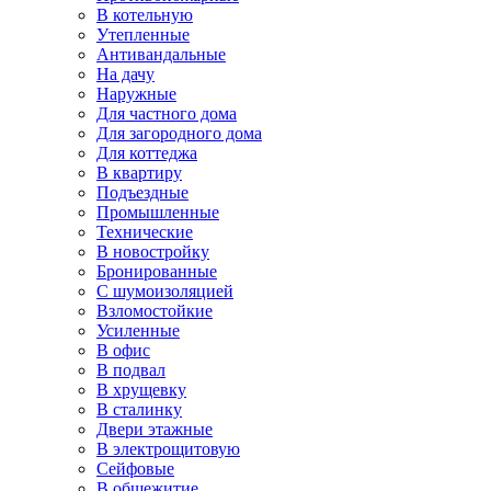
В котельную
Утепленные
Антивандальные
На дачу
Наружные
Для частного дома
Для загородного дома
Для коттеджа
В квартиру
Подъездные
Промышленные
Технические
В новостройку
Бронированные
С шумоизоляцией
Взломостойкие
Усиленные
В офис
В подвал
В хрущевку
В сталинку
Двери этажные
В электрощитовую
Сейфовые
В общежитие