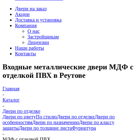
Двери на заказ
Акции
Доставка и установка
Компания
О нас
Застройщикам
Лицензии
Наши работы
Контакты
Входные металлические двери МДФ с
отделкой ПВХ в Реутове
Главная
-
Каталог
-
Двери по отделке
Двери по цвету
По стилю
Двери по отделке
Двери по
особенностям
Двери по назначению
Двери по классу
защиты
Двери по толщине листа
Фурнитура
-
МДФ с отделкой ПВХ