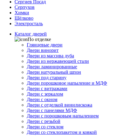
Сергиев Посад
Серпухов
Химки
Щёлково
Электросталь
Каталог дверей
По отделке
Глянцевые двери
Двери винорит
Двери из массива дуба
Двери из нержавеющей стали
Двери ламинированные
Двери натуральный шпон
Двери под старину
Двери порошковое напыление и МДФ
Двери с витражами
Двери с зеркалом
Двери с окном
Двери с отделкой винилискожа
Двери с панелями МДФ
Двери с порошковым напылением
Двери с резьбой
Двери со стеклом
Двери со стеклопакетом и ковкой