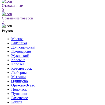
Отложенные
0
Сравнение товаров
2
Реутов
Москва
Балашиха
Долгопрудный
Домодедово
Жуковский
Коломна
Королёв
Красногорск
Люберцы
Мытищи
Одинцово
Орехово-Зуево
Подольск
Пушкино
Раменское
Реутов