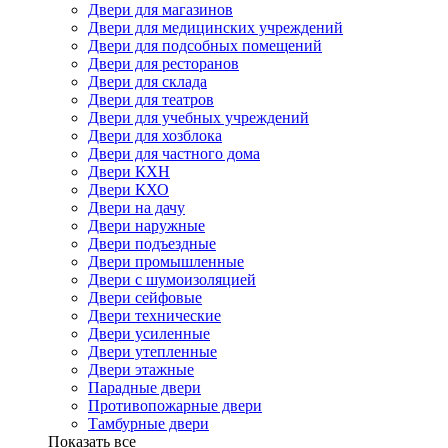
Двери для магазинов
Двери для медицинских учреждений
Двери для подсобных помещений
Двери для ресторанов
Двери для склада
Двери для театров
Двери для учебных учреждений
Двери для хозблока
Двери для частного дома
Двери КХН
Двери КХО
Двери на дачу
Двери наружные
Двери подъездные
Двери промышленные
Двери с шумоизоляцией
Двери сейфовые
Двери технические
Двери усиленные
Двери утепленные
Двери этажные
Парадные двери
Противопожарные двери
Тамбурные двери
Показать все