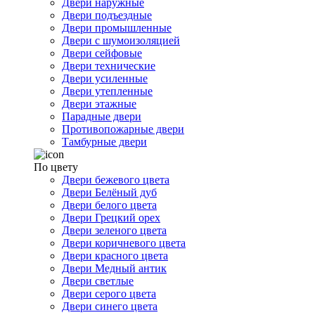
Двери наружные
Двери подъездные
Двери промышленные
Двери с шумоизоляцией
Двери сейфовые
Двери технические
Двери усиленные
Двери утепленные
Двери этажные
Парадные двери
Противопожарные двери
Тамбурные двери
По цвету
Двери бежевого цвета
Двери Белёный дуб
Двери белого цвета
Двери Грецкий орех
Двери зеленого цвета
Двери коричневого цвета
Двери красного цвета
Двери Медный антик
Двери светлые
Двери серого цвета
Двери синего цвета