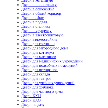
Двери в котельную
Двери в новостройку
Двери в общежитие
Двери в общий коридор
Двери в офис
Двери в подвал
Двери в сталинку
Двери в хрущевку
Двери в электрощитовую
Двери взломостойкие
Двери для гостиниц
Двери для загородного дома
Двери для коттеджа
Двери для магазинов
Двери для медицинских учреждений
Двери для подсобных помещений
Двери для ресторанов
Двери для склада
Двери для театров
Двери для учебных учреждений
Двери для хозблока
Двери для частного дома
Двери КХН
Двери КХО
Двери на дачу