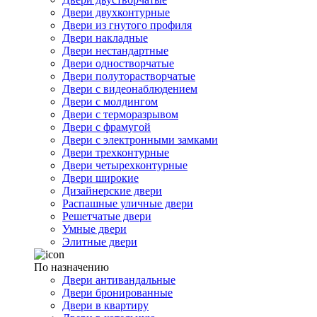
Двери двухконтурные
Двери из гнутого профиля
Двери накладные
Двери нестандартные
Двери одностворчатые
Двери полуторастворчатые
Двери с видеонаблюдением
Двери с молдингом
Двери с терморазрывом
Двери с фрамугой
Двери с электронными замками
Двери трехконтурные
Двери четырехконтурные
Двери широкие
Дизайнерские двери
Распашные уличные двери
Решетчатые двери
Умные двери
Элитные двери
По назначению
Двери антивандальные
Двери бронированные
Двери в квартиру