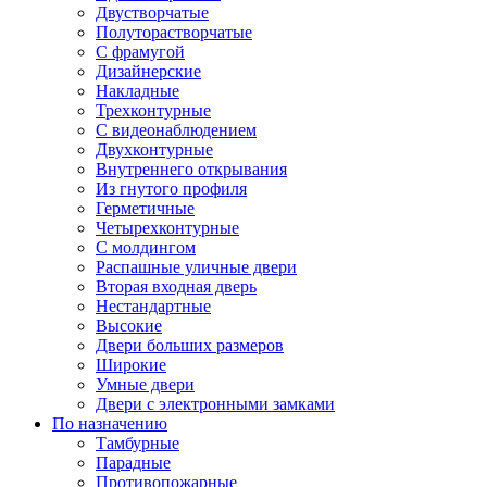
Двустворчатые
Полуторастворчатые
С фрамугой
Дизайнерские
Накладные
Трехконтурные
С видеонаблюдением
Двухконтурные
Внутреннего открывания
Из гнутого профиля
Герметичные
Четырехконтурные
С молдингом
Распашные уличные двери
Вторая входная дверь
Нестандартные
Высокие
Двери больших размеров
Широкие
Умные двери
Двери с электронными замками
По назначению
Тамбурные
Парадные
Противопожарные