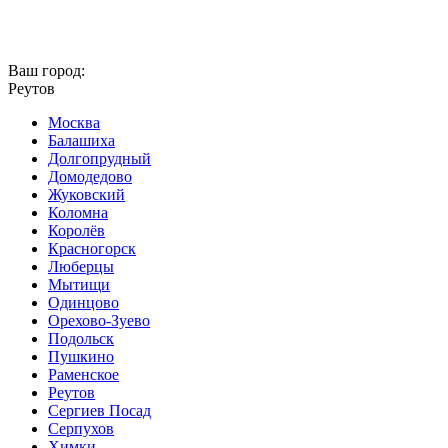
Ваш город:
Реутов
Москва
Балашиха
Долгопрудный
Домодедово
Жуковский
Коломна
Королёв
Красногорск
Люберцы
Мытищи
Одинцово
Орехово-Зуево
Подольск
Пушкино
Раменское
Реутов
Сергиев Посад
Серпухов
Химки