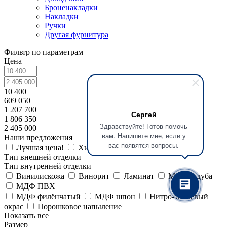
Броненакладки
Накладки
Ручки
Другая фурнитура
Фильтр по параметрам
Цена
10 400
609 050
1 207 700
Сергей
1 806 350
Здравствуйте! Готов помочь
2 405 000
вам. Напишите мне, если у
Наши предложения
вас появятся вопросы.
Лучшая цена!
Хит
Новинка
Тип внешней отделки
Тип внутренней отделки
Винилискожа
Винорит
Ламинат
Массив дуба
МДФ ПВХ
МДФ филёнчатый
МДФ шпон
Нитро-эмалевый
окрас
Порошковое напыление
Показать все
Размер