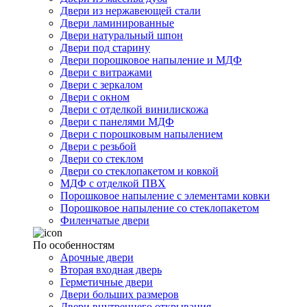
Двери из нержавеющей стали
Двери ламинированные
Двери натуральный шпон
Двери под старину
Двери порошковое напыление и МДФ
Двери с витражами
Двери с зеркалом
Двери с окном
Двери с отделкой винилискожа
Двери с панелями МДФ
Двери с порошковым напылением
Двери с резьбой
Двери со стеклом
Двери со стеклопакетом и ковкой
МДФ с отделкой ПВХ
Порошковое напыление с элементами ковки
Порошковое напыление со стеклопакетом
Филенчатые двери
По особенностям
Арочные двери
Вторая входная дверь
Герметичные двери
Двери больших размеров
Двери внутреннего открывания