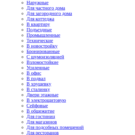
Наружные
Для частного дома
Для загородного дома
Для коттеджа
В квартиру
Подъездные
Промышленные
Технические
В новостройку
Бронированные
С шумоизоляцией
Взломостойкие
Усиленные
В офис
В подвал
В хрущевку
В сталинку
Двери этажные
В электрощитовую
Сейфовые
В общежитие
Для гостиниц
Для магазинов
Для подсобных помещений
Для ресторанов