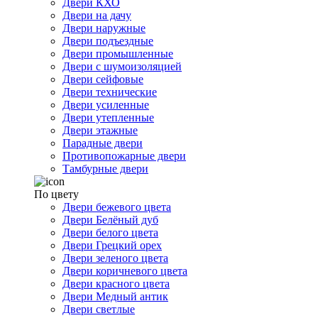
Двери КХО
Двери на дачу
Двери наружные
Двери подъездные
Двери промышленные
Двери с шумоизоляцией
Двери сейфовые
Двери технические
Двери усиленные
Двери утепленные
Двери этажные
Парадные двери
Противопожарные двери
Тамбурные двери
По цвету
Двери бежевого цвета
Двери Белёный дуб
Двери белого цвета
Двери Грецкий орех
Двери зеленого цвета
Двери коричневого цвета
Двери красного цвета
Двери Медный антик
Двери светлые