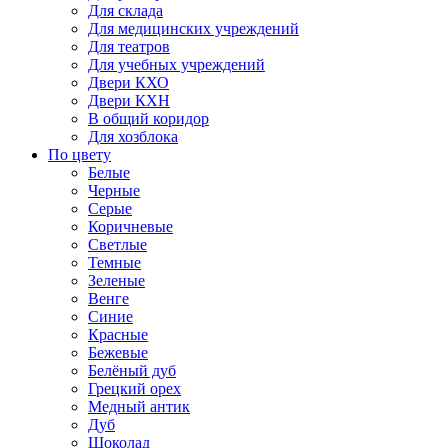
Для склада
Для медицинских учреждений
Для театров
Для учебных учреждений
Двери КХО
Двери КХН
В общий коридор
Для хозблока
По цвету
Белые
Черные
Серые
Коричневые
Светлые
Темные
Зеленые
Венге
Синие
Красные
Бежевые
Белёный дуб
Грецкий орех
Медный антик
Дуб
Шоколад