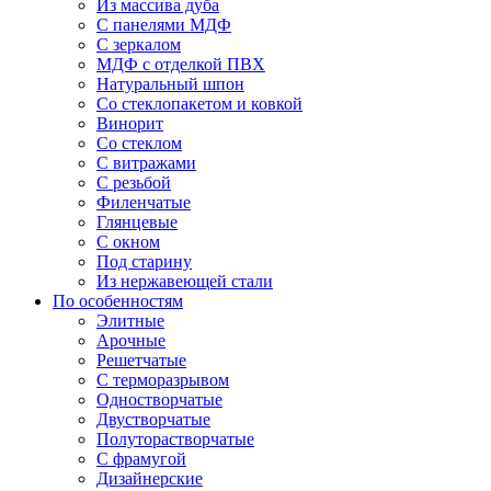
Из массива дуба
С панелями МДФ
С зеркалом
МДФ с отделкой ПВХ
Натуральный шпон
Со стеклопакетом и ковкой
Винорит
Со стеклом
С витражами
С резьбой
Филенчатые
Глянцевые
С окном
Под старину
Из нержавеющей стали
По особенностям
Элитные
Арочные
Решетчатые
С терморазрывом
Одностворчатые
Двустворчатые
Полуторастворчатые
С фрамугой
Дизайнерские