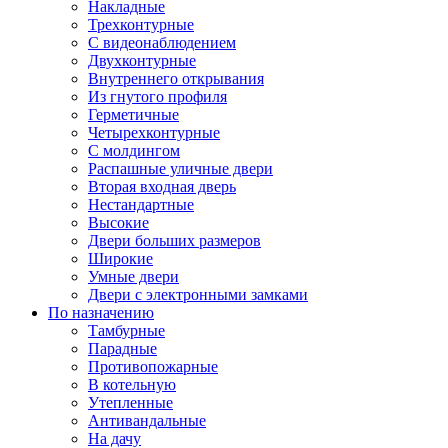
Накладные
Трехконтурные
С видеонаблюдением
Двухконтурные
Внутреннего открывания
Из гнутого профиля
Герметичные
Четырехконтурные
С молдингом
Распашные уличные двери
Вторая входная дверь
Нестандартные
Высокие
Двери больших размеров
Широкие
Умные двери
Двери с электронными замками
По назначению
Тамбурные
Парадные
Противопожарные
В котельную
Утепленные
Антивандальные
На дачу