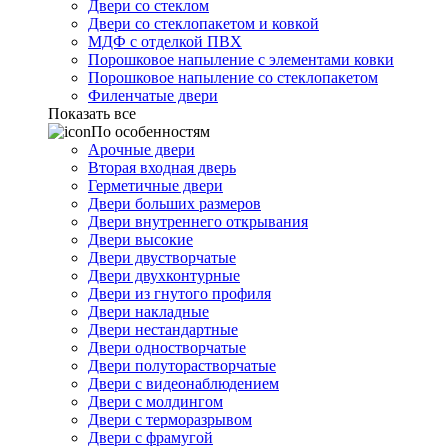
Двери со стеклом
Двери со стеклопакетом и ковкой
МДФ с отделкой ПВХ
Порошковое напыление с элементами ковки
Порошковое напыление со стеклопакетом
Филенчатые двери
Показать все
По особенностям
Арочные двери
Вторая входная дверь
Герметичные двери
Двери больших размеров
Двери внутреннего открывания
Двери высокие
Двери двустворчатые
Двери двухконтурные
Двери из гнутого профиля
Двери накладные
Двери нестандартные
Двери одностворчатые
Двери полуторастворчатые
Двери с видеонаблюдением
Двери с молдингом
Двери с терморазрывом
Двери с фрамугой