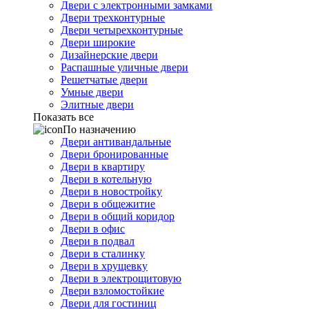
Двери с электронными замками
Двери трехконтурные
Двери четырехконтурные
Двери широкие
Дизайнерские двери
Распашные уличные двери
Решетчатые двери
Умные двери
Элитные двери
Показать все
По назначению
Двери антивандальные
Двери бронированные
Двери в квартиру
Двери в котельную
Двери в новостройку
Двери в общежитие
Двери в общий коридор
Двери в офис
Двери в подвал
Двери в сталинку
Двери в хрущевку
Двери в электрощитовую
Двери взломостойкие
Двери для гостиниц