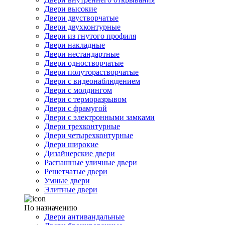
Двери высокие
Двери двустворчатые
Двери двухконтурные
Двери из гнутого профиля
Двери накладные
Двери нестандартные
Двери одностворчатые
Двери полуторастворчатые
Двери с видеонаблюдением
Двери с молдингом
Двери с терморазрывом
Двери с фрамугой
Двери с электронными замками
Двери трехконтурные
Двери четырехконтурные
Двери широкие
Дизайнерские двери
Распашные уличные двери
Решетчатые двери
Умные двери
Элитные двери
По назначению
Двери антивандальные