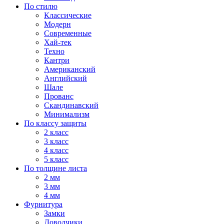
По стилю
Классические
Модерн
Современные
Хай-тек
Техно
Кантри
Американский
Английский
Шале
Прованс
Скандинавский
Минимализм
По классу защиты
2 класс
3 класс
4 класс
5 класс
По толщине листа
2 мм
3 мм
4 мм
Фурнитура
Замки
Доводчики