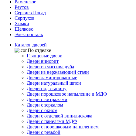
Раменское
Реутов
Сергиев Посад
Серпухов
Химки
Щёлково
Электросталь
Каталог дверей
По отделке
Глянцевые двери
Двери винорит
Двери из массива дуба
Двери из нержавеющей стали
Двери ламинированные
Двери натуральный шпон
Двери под старину
Двери порошковое напыление и МДФ
Двери с витражами
Двери с зеркалом
Двери с окном
Двери с отделкой винилискожа
Двери с панелями МДФ
Двери с порошковым напылением
Двери с резьбой