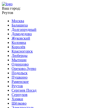
Ваш город:
Реутов
Москва
Балашиха
Долгопрудный
Домодедово
Жуковский
Коломна
Королёв
Красногорск
Люберцы
Мытищи
Одинцово
Орехово-Зуево
Подольск
Пушкино
Раменское
Реутов
Сергиев Посад
Серпухов
Химки
Щёлково
Электросталь