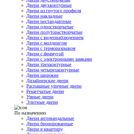
Двери двухконтурные
Двери из гнутого профиля
Двери накладные
Двери нестандартные
Двери одностворчатые
Двери полуторастворчатые
Двери с видеонаблюдением
Двери с молдингом
Двери с терморазрывом
Двери с фрамугой
Двери с электронными замками
Двери трехконтурные
Двери четырехконтурные
Двери широкие
Дизайнерские двери
Распашные уличные двери
Решетчатые двери
Умные двери
Элитные двери
По назначению
Двери антивандальные
Двери бронированные
Двери в квартиру