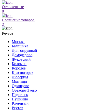
Отложенные
0
Сравнение товаров
2
Реутов
Москва
Балашиха
Долгопрудный
Домодедово
Жуковский
Коломна
Королёв
Красногорск
Люберцы
Мытищи
Одинцово
Орехово-Зуево
Подольск
Пушкино
Раменское
Реутов