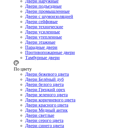
Двери наружные
Двери подъездные
Двери промышленные
Двери с шумоизоляцией
Двери сейфовые
Двери технические
Двери усиленные
Двери утепленные
Двери этажные
Парадные двери
Противопожарные двери
Тамбурные двери
По цвету
Двери бежевого цвета
Двери Белёный дуб
Двери белого цвета
Двери Грецкий орех
Двери зеленого цвета
Двери коричневого цвета
Двери красного цвета
Двери Медный антик
Двери светлые
Двери серого цвета
Двери синего цвета