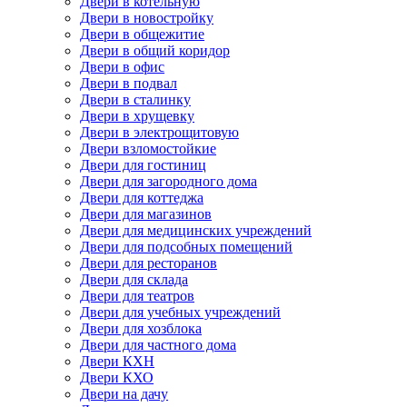
Двери в котельную
Двери в новостройку
Двери в общежитие
Двери в общий коридор
Двери в офис
Двери в подвал
Двери в сталинку
Двери в хрущевку
Двери в электрощитовую
Двери взломостойкие
Двери для гостиниц
Двери для загородного дома
Двери для коттеджа
Двери для магазинов
Двери для медицинских учреждений
Двери для подсобных помещений
Двери для ресторанов
Двери для склада
Двери для театров
Двери для учебных учреждений
Двери для хозблока
Двери для частного дома
Двери КХН
Двери КХО
Двери на дачу