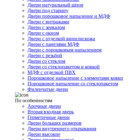
Двери натуральный шпон
Двери под старину
Двери порошковое напыление и МДФ
Двери с витражами
Двери с зеркалом
Двери с окном
Двери с отделкой винилискожа
Двери с панелями МДФ
Двери с порошковым напылением
Двери с резьбой
Двери со стеклом
Двери со стеклопакетом и ковкой
МДФ с отделкой ПВХ
Порошковое напыление с элементами ковки
Порошковое напыление со стеклопакетом
Филенчатые двери
По особенностям
Арочные двери
Вторая входная дверь
Герметичные двери
Двери больших размеров
Двери внутреннего открывания
Двери высокие
Двери двустворчатые