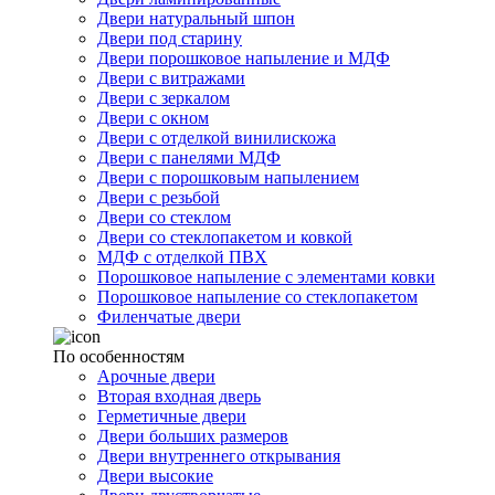
Двери натуральный шпон
Двери под старину
Двери порошковое напыление и МДФ
Двери с витражами
Двери с зеркалом
Двери с окном
Двери с отделкой винилискожа
Двери с панелями МДФ
Двери с порошковым напылением
Двери с резьбой
Двери со стеклом
Двери со стеклопакетом и ковкой
МДФ с отделкой ПВХ
Порошковое напыление с элементами ковки
Порошковое напыление со стеклопакетом
Филенчатые двери
По особенностям
Арочные двери
Вторая входная дверь
Герметичные двери
Двери больших размеров
Двери внутреннего открывания
Двери высокие