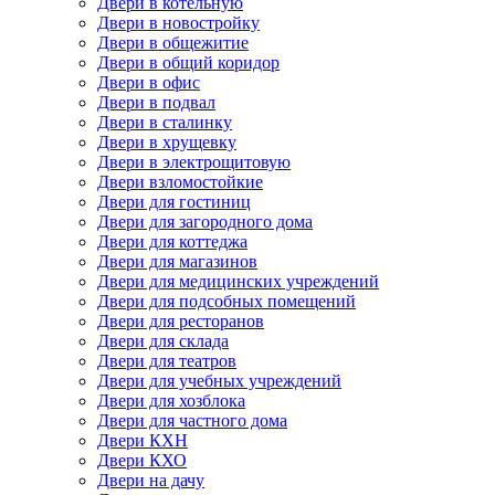
Двери в котельную
Двери в новостройку
Двери в общежитие
Двери в общий коридор
Двери в офис
Двери в подвал
Двери в сталинку
Двери в хрущевку
Двери в электрощитовую
Двери взломостойкие
Двери для гостиниц
Двери для загородного дома
Двери для коттеджа
Двери для магазинов
Двери для медицинских учреждений
Двери для подсобных помещений
Двери для ресторанов
Двери для склада
Двери для театров
Двери для учебных учреждений
Двери для хозблока
Двери для частного дома
Двери КХН
Двери КХО
Двери на дачу