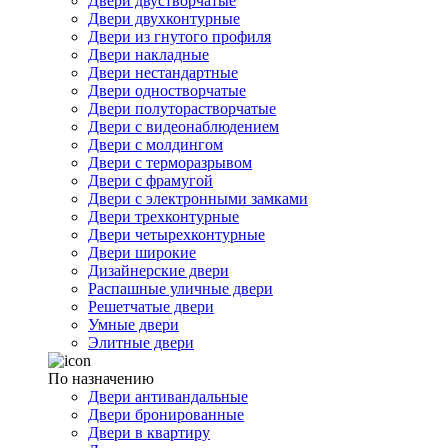
Двери двустворчатые
Двери двухконтурные
Двери из гнутого профиля
Двери накладные
Двери нестандартные
Двери одностворчатые
Двери полуторастворчатые
Двери с видеонаблюдением
Двери с молдингом
Двери с терморазрывом
Двери с фрамугой
Двери с электронными замками
Двери трехконтурные
Двери четырехконтурные
Двери широкие
Дизайнерские двери
Распашные уличные двери
Решетчатые двери
Умные двери
Элитные двери
По назначению
Двери антивандальные
Двери бронированные
Двери в квартиру