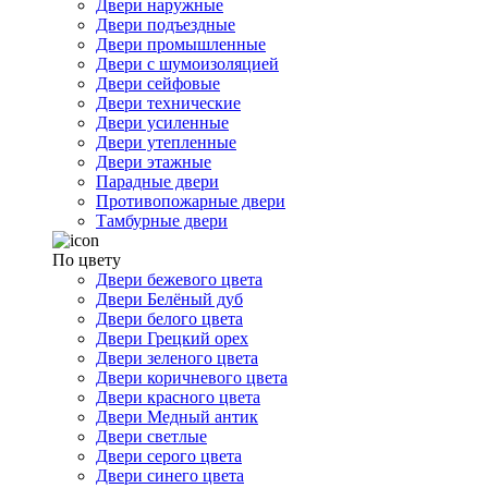
Двери наружные
Двери подъездные
Двери промышленные
Двери с шумоизоляцией
Двери сейфовые
Двери технические
Двери усиленные
Двери утепленные
Двери этажные
Парадные двери
Противопожарные двери
Тамбурные двери
По цвету
Двери бежевого цвета
Двери Белёный дуб
Двери белого цвета
Двери Грецкий орех
Двери зеленого цвета
Двери коричневого цвета
Двери красного цвета
Двери Медный антик
Двери светлые
Двери серого цвета
Двери синего цвета