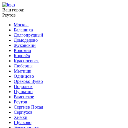
Ваш город:
Реутов
Москва
Балашиха
Долгопрудный
Домодедово
Жуковский
Коломна
Королёв
Красногорск
Люберцы
Мытищи
Одинцово
Орехово-Зуево
Подольск
Пушкино
Раменское
Реутов
Сергиев Посад
Серпухов
Химки
Щёлково
Электросталь