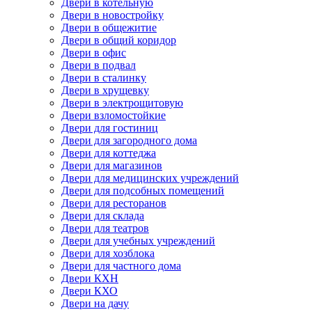
Двери в котельную
Двери в новостройку
Двери в общежитие
Двери в общий коридор
Двери в офис
Двери в подвал
Двери в сталинку
Двери в хрущевку
Двери в электрощитовую
Двери взломостойкие
Двери для гостиниц
Двери для загородного дома
Двери для коттеджа
Двери для магазинов
Двери для медицинских учреждений
Двери для подсобных помещений
Двери для ресторанов
Двери для склада
Двери для театров
Двери для учебных учреждений
Двери для хозблока
Двери для частного дома
Двери КХН
Двери КХО
Двери на дачу