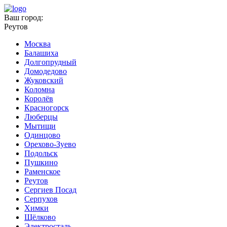
Ваш город:
Реутов
Москва
Балашиха
Долгопрудный
Домодедово
Жуковский
Коломна
Королёв
Красногорск
Люберцы
Мытищи
Одинцово
Орехово-Зуево
Подольск
Пушкино
Раменское
Реутов
Сергиев Посад
Серпухов
Химки
Щёлково
Электросталь