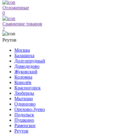
Отложенные
0
Сравнение товаров
2
Реутов
Москва
Балашиха
Долгопрудный
Домодедово
Жуковский
Коломна
Королёв
Красногорск
Люберцы
Мытищи
Одинцово
Орехово-Зуево
Подольск
Пушкино
Раменское
Реутов