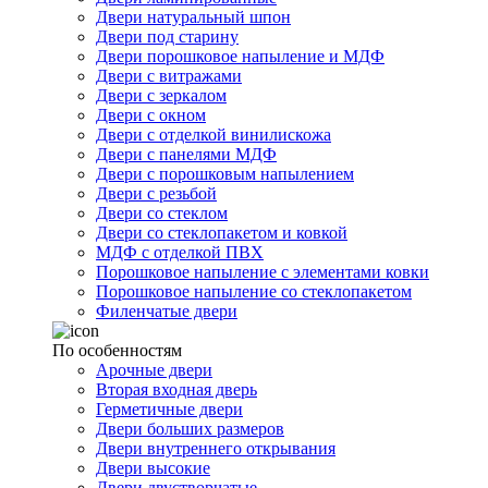
Двери натуральный шпон
Двери под старину
Двери порошковое напыление и МДФ
Двери с витражами
Двери с зеркалом
Двери с окном
Двери с отделкой винилискожа
Двери с панелями МДФ
Двери с порошковым напылением
Двери с резьбой
Двери со стеклом
Двери со стеклопакетом и ковкой
МДФ с отделкой ПВХ
Порошковое напыление с элементами ковки
Порошковое напыление со стеклопакетом
Филенчатые двери
По особенностям
Арочные двери
Вторая входная дверь
Герметичные двери
Двери больших размеров
Двери внутреннего открывания
Двери высокие
Двери двустворчатые