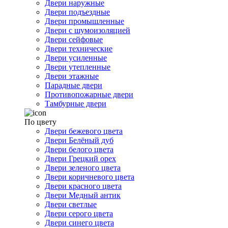
Двери наружные
Двери подъездные
Двери промышленные
Двери с шумоизоляцией
Двери сейфовые
Двери технические
Двери усиленные
Двери утепленные
Двери этажные
Парадные двери
Противопожарные двери
Тамбурные двери
По цвету
Двери бежевого цвета
Двери Белёный дуб
Двери белого цвета
Двери Грецкий орех
Двери зеленого цвета
Двери коричневого цвета
Двери красного цвета
Двери Медный антик
Двери светлые
Двери серого цвета
Двери синего цвета