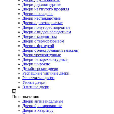
Двери двухконтурные
Двери из гнутого профиля
Двери накладные
Двери нестандартные
Двери одностворчатые
Двери полуторастворчатые
Двери с видеонаблюдением
Двери с молдингом
Двери с терморазрывом
Двери с фрамугой
Двери с электронными замками
Двери трехконтурные
Двери четырехконтурные
Двери широкие
Дизайнерские двери
Распашные уличные двери
Решетчатые двери
Умные двери
Элитные двери
По назначению
Двери антивандальные
Двери бронированные
Двери в квартиру