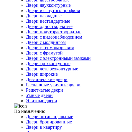
Двери двухконтурные
Двери из гнутого профиля
Двери накладные
Двери нестандартные
Двери одностворчатые
Двери полуторастворчатые
Двери с видеонаблюдением
Двери с молдингом
Двери с терморазрывом
Двери с фрамугой
Двери с электронными замками
Двери трехконтурные
Двери четырехконтурные
Двери широкие
Дизайнерские двери
Распашные уличные двери
Решетчатые двери
Умные двери
Элитные двери
По назначению
Двери антивандальные
Двери бронированные
Двери в квартиру