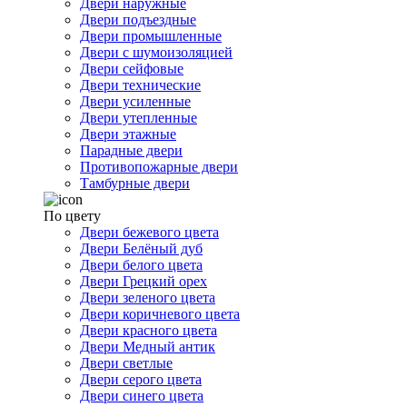
Двери наружные
Двери подъездные
Двери промышленные
Двери с шумоизоляцией
Двери сейфовые
Двери технические
Двери усиленные
Двери утепленные
Двери этажные
Парадные двери
Противопожарные двери
Тамбурные двери
По цвету
Двери бежевого цвета
Двери Белёный дуб
Двери белого цвета
Двери Грецкий орех
Двери зеленого цвета
Двери коричневого цвета
Двери красного цвета
Двери Медный антик
Двери светлые
Двери серого цвета
Двери синего цвета