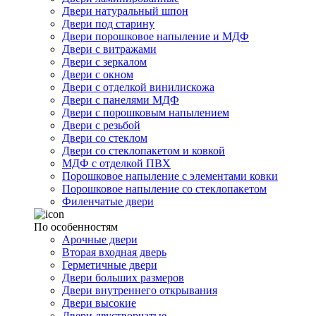
Двери натуральный шпон
Двери под старину
Двери порошковое напыление и МДФ
Двери с витражами
Двери с зеркалом
Двери с окном
Двери с отделкой винилискожа
Двери с панелями МДФ
Двери с порошковым напылением
Двери с резьбой
Двери со стеклом
Двери со стеклопакетом и ковкой
МДФ с отделкой ПВХ
Порошковое напыление с элементами ковки
Порошковое напыление со стеклопакетом
Филенчатые двери
По особенностям
Арочные двери
Вторая входная дверь
Герметичные двери
Двери больших размеров
Двери внутреннего открывания
Двери высокие
Двери двустворчатые