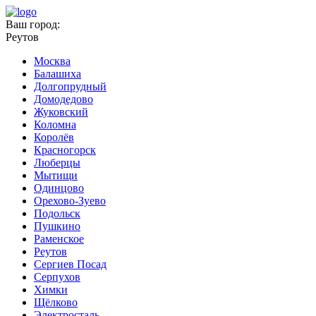
Ваш город:
Реутов
Москва
Балашиха
Долгопрудный
Домодедово
Жуковский
Коломна
Королёв
Красногорск
Люберцы
Мытищи
Одинцово
Орехово-Зуево
Подольск
Пушкино
Раменское
Реутов
Сергиев Посад
Серпухов
Химки
Щёлково
Электросталь