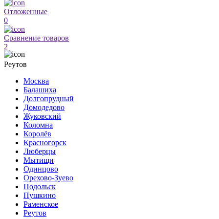
Отложенные
0
Сравнение товаров
2
Реутов
Москва
Балашиха
Долгопрудный
Домодедово
Жуковский
Коломна
Королёв
Красногорск
Люберцы
Мытищи
Одинцово
Орехово-Зуево
Подольск
Пушкино
Раменское
Реутов