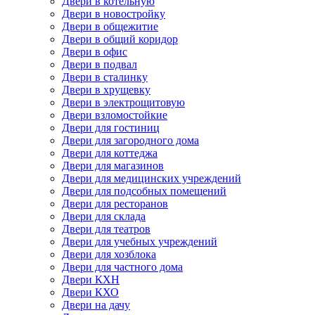
Двери в котельную
Двери в новостройку
Двери в общежитие
Двери в общий коридор
Двери в офис
Двери в подвал
Двери в сталинку
Двери в хрущевку
Двери в электрощитовую
Двери взломостойкие
Двери для гостиниц
Двери для загородного дома
Двери для коттеджа
Двери для магазинов
Двери для медицинских учреждений
Двери для подсобных помещений
Двери для ресторанов
Двери для склада
Двери для театров
Двери для учебных учреждений
Двери для хозблока
Двери для частного дома
Двери КХН
Двери КХО
Двери на дачу