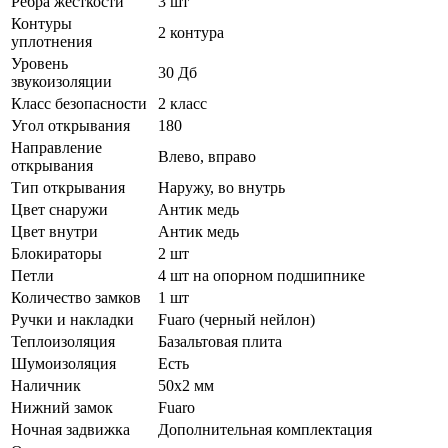
Ребра жёсткости
3 шт
Контуры
2 контура
уплотнения
Уровень
30 Дб
звукоизоляции
Класс безопасности
2 класс
Угол открывания
180
Направление
Влево, вправо
открывания
Тип открывания
Наружу, во внутрь
Цвет снаружи
Антик медь
Цвет внутри
Антик медь
Блокираторы
2 шт
Петли
4 шт на опорном подшипнике
Количество замков
1 шт
Ручки и накладки
Fuaro (черный нейлон)
Теплоизоляция
Базальтовая плита
Шумоизоляция
Есть
Наличник
50х2 мм
Нижний замок
Fuaro
Ночная задвижка
Дополнительная комплектация