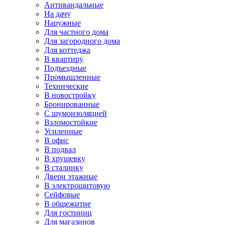
Антивандальные
На дачу
Наружные
Для частного дома
Для загородного дома
Для коттеджа
В квартиру
Подъездные
Промышленные
Технические
В новостройку
Бронированные
С шумоизоляцией
Взломостойкие
Усиленные
В офис
В подвал
В хрущевку
В сталинку
Двери этажные
В электрощитовую
Сейфовые
В общежитие
Для гостиниц
Для магазинов