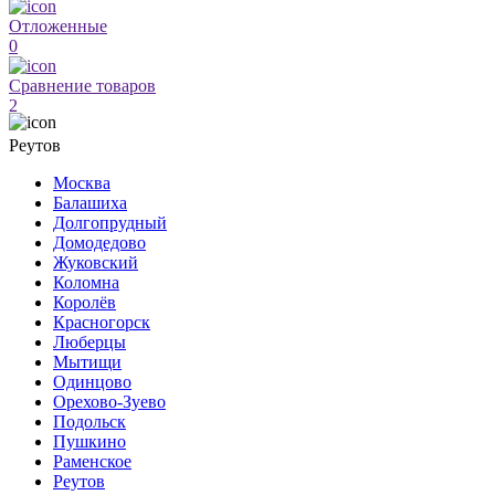
Отложенные
0
Сравнение товаров
2
Реутов
Москва
Балашиха
Долгопрудный
Домодедово
Жуковский
Коломна
Королёв
Красногорск
Люберцы
Мытищи
Одинцово
Орехово-Зуево
Подольск
Пушкино
Раменское
Реутов