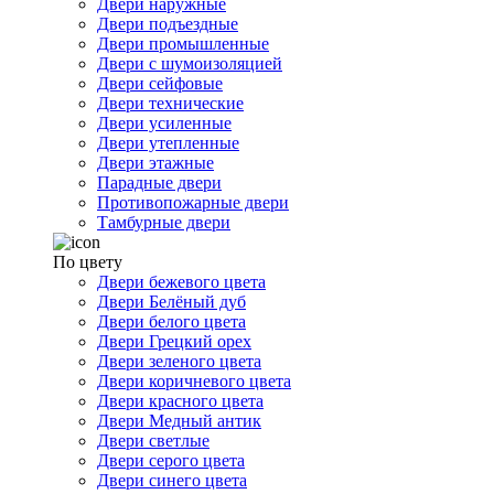
Двери наружные
Двери подъездные
Двери промышленные
Двери с шумоизоляцией
Двери сейфовые
Двери технические
Двери усиленные
Двери утепленные
Двери этажные
Парадные двери
Противопожарные двери
Тамбурные двери
По цвету
Двери бежевого цвета
Двери Белёный дуб
Двери белого цвета
Двери Грецкий орех
Двери зеленого цвета
Двери коричневого цвета
Двери красного цвета
Двери Медный антик
Двери светлые
Двери серого цвета
Двери синего цвета