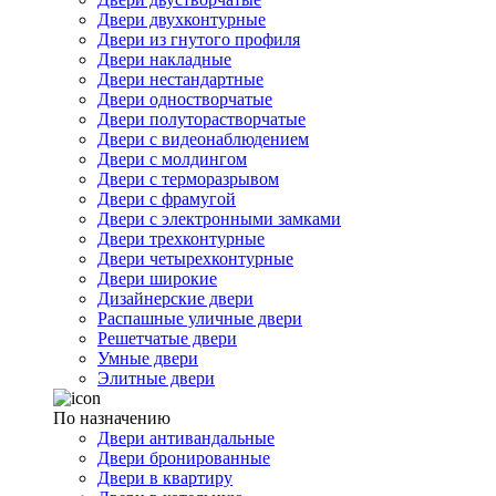
Двери двухконтурные
Двери из гнутого профиля
Двери накладные
Двери нестандартные
Двери одностворчатые
Двери полуторастворчатые
Двери с видеонаблюдением
Двери с молдингом
Двери с терморазрывом
Двери с фрамугой
Двери с электронными замками
Двери трехконтурные
Двери четырехконтурные
Двери широкие
Дизайнерские двери
Распашные уличные двери
Решетчатые двери
Умные двери
Элитные двери
По назначению
Двери антивандальные
Двери бронированные
Двери в квартиру