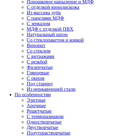
Порошковое напыление и МДФ
С отделкой винилискожа
Из массива дуба
С панелями МДФ
С зеркалом
МДФ с отделкой ПВХ
Натуральный шпон
Со стеклопакетом и ковкой
Винорит
Со стеклом
С витражами
С резьбой
Филенчатые
Глянцевые
С окном
Под старину
Из нержавеющей стали
По особенностям
Элитные
Арочные
Решетчатые
С терморазрывом
Одностворчатые
Двустворчатые
Полуторастворчатые