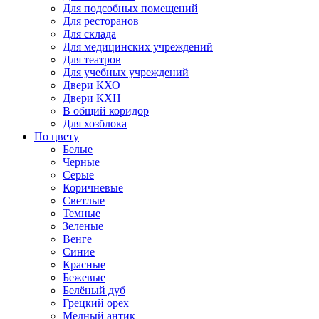
Для подсобных помещений
Для ресторанов
Для склада
Для медицинских учреждений
Для театров
Для учебных учреждений
Двери КХО
Двери КХН
В общий коридор
Для хозблока
По цвету
Белые
Черные
Серые
Коричневые
Светлые
Темные
Зеленые
Венге
Синие
Красные
Бежевые
Белёный дуб
Грецкий орех
Медный антик