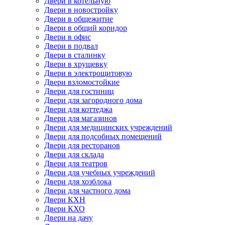
Двери в котельную
Двери в новостройку
Двери в общежитие
Двери в общий коридор
Двери в офис
Двери в подвал
Двери в сталинку
Двери в хрущевку
Двери в электрощитовую
Двери взломостойкие
Двери для гостиниц
Двери для загородного дома
Двери для коттеджа
Двери для магазинов
Двери для медицинских учреждений
Двери для подсобных помещений
Двери для ресторанов
Двери для склада
Двери для театров
Двери для учебных учреждений
Двери для хозблока
Двери для частного дома
Двери КХН
Двери КХО
Двери на дачу