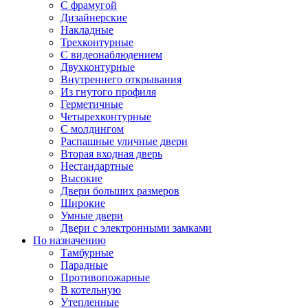
С фрамугой
Дизайнерские
Накладные
Трехконтурные
С видеонаблюдением
Двухконтурные
Внутреннего открывания
Из гнутого профиля
Герметичные
Четырехконтурные
С молдингом
Распашные уличные двери
Вторая входная дверь
Нестандартные
Высокие
Двери больших размеров
Широкие
Умные двери
Двери с электронными замками
По назначению
Тамбурные
Парадные
Противопожарные
В котельную
Утепленные