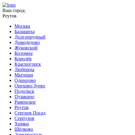
Ваш город:
Реутов
Москва
Балашиха
Долгопрудный
Домодедово
Жуковский
Коломна
Королёв
Красногорск
Люберцы
Мытищи
Одинцово
Орехово-Зуево
Подольск
Пушкино
Раменское
Реутов
Сергиев Посад
Серпухов
Химки
Щёлково
Электросталь