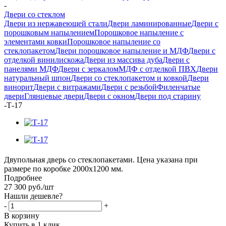
-
Двери со стеклом
Двери из нержавеющей стали
Двери ламинированные
Двери с
порошковым напылением
Порошковое напыление с
элементами ковки
Порошковое напыление со
стеклопакетом
Двери порошковое напыление и МДФ
Двери с
отделкой винилискожа
Двери из массива дуба
Двери с
панелями МДФ
Двери с зеркалом
МДФ с отделкой ПВХ
Двери
натуральный шпон
Двери со стеклопакетом и ковкой
Двери
винорит
Двери с витражами
Двери с резьбой
Филенчатые
двери
Глянцевые двери
Двери с окном
Двери под старину
-
Т-17
Двупольная дверь со стеклопакетами. Цена указана при
размере по коробке 2000х1200 мм.
Подробнее
27 300
руб.
/шт
Нашли дешевле?
-
+
В корзину
Купить в 1 клик