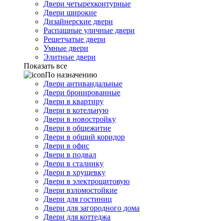
Двери четырехконтурные
Двери широкие
Дизайнерские двери
Распашные уличные двери
Решетчатые двери
Умные двери
Элитные двери
Показать все
По назначению
Двери антивандальные
Двери бронированные
Двери в квартиру
Двери в котельную
Двери в новостройку
Двери в общежитие
Двери в общий коридор
Двери в офис
Двери в подвал
Двери в сталинку
Двери в хрущевку
Двери в электрощитовую
Двери взломостойкие
Двери для гостиниц
Двери для загородного дома
Двери для коттеджа