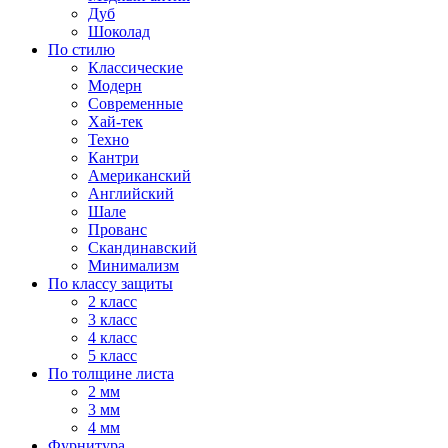
Дуб
Шоколад
По стилю
Классические
Модерн
Современные
Хай-тек
Техно
Кантри
Американский
Английский
Шале
Прованс
Скандинавский
Минимализм
По классу защиты
2 класс
3 класс
4 класс
5 класс
По толщине листа
2 мм
3 мм
4 мм
Фурнитура