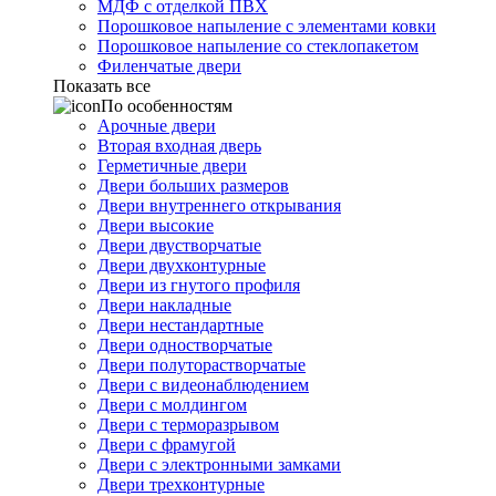
МДФ с отделкой ПВХ
Порошковое напыление с элементами ковки
Порошковое напыление со стеклопакетом
Филенчатые двери
Показать все
По особенностям
Арочные двери
Вторая входная дверь
Герметичные двери
Двери больших размеров
Двери внутреннего открывания
Двери высокие
Двери двустворчатые
Двери двухконтурные
Двери из гнутого профиля
Двери накладные
Двери нестандартные
Двери одностворчатые
Двери полуторастворчатые
Двери с видеонаблюдением
Двери с молдингом
Двери с терморазрывом
Двери с фрамугой
Двери с электронными замками
Двери трехконтурные