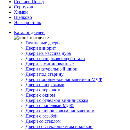
Сергиев Посад
Серпухов
Химки
Щёлково
Электросталь
Каталог дверей
По отделке
Глянцевые двери
Двери винорит
Двери из массива дуба
Двери из нержавеющей стали
Двери ламинированные
Двери натуральный шпон
Двери под старину
Двери порошковое напыление и МДФ
Двери с витражами
Двери с зеркалом
Двери с окном
Двери с отделкой винилискожа
Двери с панелями МДФ
Двери с порошковым напылением
Двери с резьбой
Двери со стеклом
Двери со стеклопакетом и ковкой