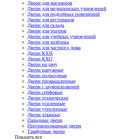
Двери для магазинов
Двери для медицинских учреждений
Двери для подсобных помещений
Двери для ресторанов
Двери для склада
Двери для театров
Двери для учебных учреждений
Двери для хозблока
Двери для частного дома
Двери КХН
Двери КХО
Двери на дачу
Двери наружные
Двери подъездные
Двери промышленные
Двери с шумоизоляцией
Двери сейфовые
Двери технические
Двери усиленные
Двери утепленные
Двери этажные
Парадные двери
Противопожарные двери
Тамбурные двери
Показать все