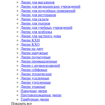
Двери для магазинов
Двери для медицинских учреждений
Двери для подсобных помещений
Двери для ресторанов
Двери для склада
Двери для театров
Двери для учебных учреждений
Двери для хозблока
Двери для частного дома
Двери КХН
Двери КХО
Двери на дачу
Двери наружные
Двери подъездные
Двери промышленные
Двери с шумоизоляцией
Двери сейфовые
Двери технические
Двери усиленные
Двери утепленные
Двери этажные
Парадные двери
Противопожарные двери
Тамбурные двери
Показать все