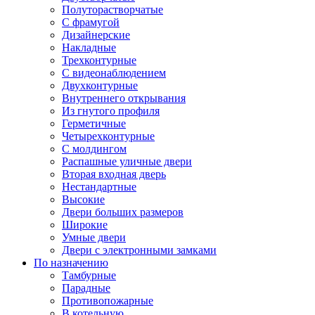
Полуторастворчатые
С фрамугой
Дизайнерские
Накладные
Трехконтурные
С видеонаблюдением
Двухконтурные
Внутреннего открывания
Из гнутого профиля
Герметичные
Четырехконтурные
С молдингом
Распашные уличные двери
Вторая входная дверь
Нестандартные
Высокие
Двери больших размеров
Широкие
Умные двери
Двери с электронными замками
По назначению
Тамбурные
Парадные
Противопожарные
В котельную