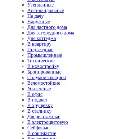
Утепленные
Антивандальные
На дачу
Наружные
Для частного дома
Для загородного дома
Для коттеджа
В квартиру
Подъездные
Промышленные
Технические
В новостройку
Бронированные
С шумоизоляцией
Взломостойкие
Усиленные
В офис
В подвал
В хрущевку
В сталинку
Двери этажные
В электрощитовую
Сейфовые
В общежитие
Для гостиниц