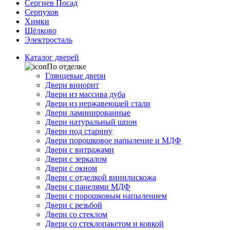
Сергиев Посад
Серпухов
Химки
Щёлково
Электросталь
Каталог дверей
По отделке
Глянцевые двери
Двери винорит
Двери из массива дуба
Двери из нержавеющей стали
Двери ламинированные
Двери натуральный шпон
Двери под старину
Двери порошковое напыление и МДФ
Двери с витражами
Двери с зеркалом
Двери с окном
Двери с отделкой винилискожа
Двери с панелями МДФ
Двери с порошковым напылением
Двери с резьбой
Двери со стеклом
Двери со стеклопакетом и ковкой