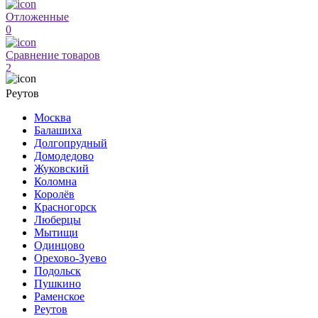
Отложенные
0
Сравнение товаров
2
Реутов
Москва
Балашиха
Долгопрудный
Домодедово
Жуковский
Коломна
Королёв
Красногорск
Люберцы
Мытищи
Одинцово
Орехово-Зуево
Подольск
Пушкино
Раменское
Реутов