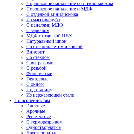
Порошковое напыление со стеклопакетом
Порошковое напыление и МДФ
С отделкой винилискожа
Из массива дуба
С панелями МДФ
С зеркалом
МДФ с отделкой ПВХ
Натуральный шпон
Со стеклопакетом и ковкой
Винорит
Со стеклом
С витражами
С резьбой
Филенчатые
Глянцевые
С окном
Под старину
Из нержавеющей стали
По особенностям
Элитные
Арочные
Решетчатые
С терморазрывом
Одностворчатые
Двустворчатые