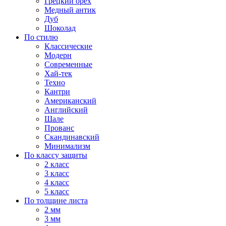
Грецкий орех
Медный антик
Дуб
Шоколад
По стилю
Классические
Модерн
Современные
Хай-тек
Техно
Кантри
Американский
Английский
Шале
Прованс
Скандинавский
Минимализм
По классу защиты
2 класс
3 класс
4 класс
5 класс
По толщине листа
2 мм
3 мм