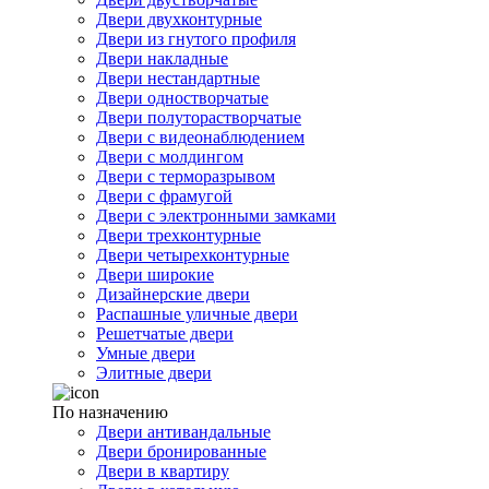
Двери двухконтурные
Двери из гнутого профиля
Двери накладные
Двери нестандартные
Двери одностворчатые
Двери полуторастворчатые
Двери с видеонаблюдением
Двери с молдингом
Двери с терморазрывом
Двери с фрамугой
Двери с электронными замками
Двери трехконтурные
Двери четырехконтурные
Двери широкие
Дизайнерские двери
Распашные уличные двери
Решетчатые двери
Умные двери
Элитные двери
По назначению
Двери антивандальные
Двери бронированные
Двери в квартиру