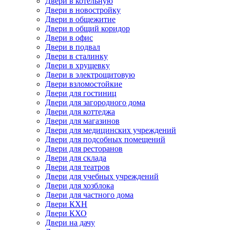
Двери в котельную
Двери в новостройку
Двери в общежитие
Двери в общий коридор
Двери в офис
Двери в подвал
Двери в сталинку
Двери в хрущевку
Двери в электрощитовую
Двери взломостойкие
Двери для гостиниц
Двери для загородного дома
Двери для коттеджа
Двери для магазинов
Двери для медицинских учреждений
Двери для подсобных помещений
Двери для ресторанов
Двери для склада
Двери для театров
Двери для учебных учреждений
Двери для хозблока
Двери для частного дома
Двери КХН
Двери КХО
Двери на дачу