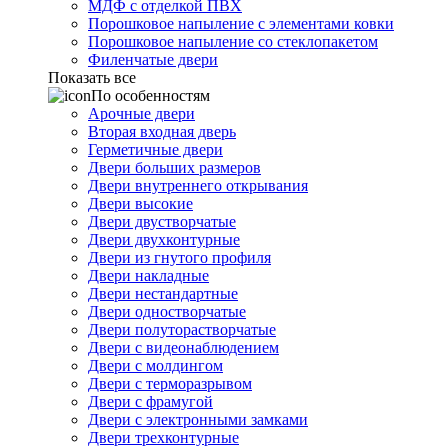
МДФ с отделкой ПВХ
Порошковое напыление с элементами ковки
Порошковое напыление со стеклопакетом
Филенчатые двери
Показать все
По особенностям
Арочные двери
Вторая входная дверь
Герметичные двери
Двери больших размеров
Двери внутреннего открывания
Двери высокие
Двери двустворчатые
Двери двухконтурные
Двери из гнутого профиля
Двери накладные
Двери нестандартные
Двери одностворчатые
Двери полуторастворчатые
Двери с видеонаблюдением
Двери с молдингом
Двери с терморазрывом
Двери с фрамугой
Двери с электронными замками
Двери трехконтурные