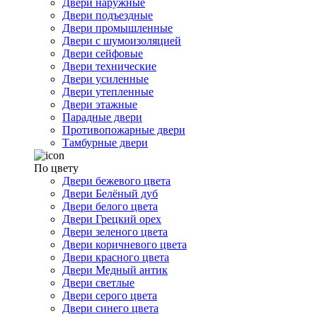
Двери наружные
Двери подъездные
Двери промышленные
Двери с шумоизоляцией
Двери сейфовые
Двери технические
Двери усиленные
Двери утепленные
Двери этажные
Парадные двери
Противопожарные двери
Тамбурные двери
По цвету
Двери бежевого цвета
Двери Белёный дуб
Двери белого цвета
Двери Грецкий орех
Двери зеленого цвета
Двери коричневого цвета
Двери красного цвета
Двери Медный антик
Двери светлые
Двери серого цвета
Двери синего цвета