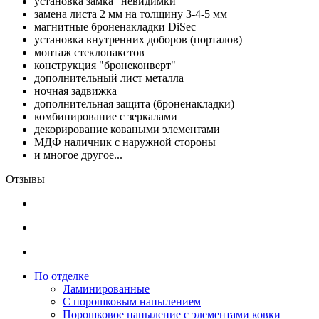
установка замка "невидимки"
замена листа 2 мм на толщину 3-4-5 мм
магнитные броненакладки DiSec
установка внутренних доборов (порталов)
монтаж стеклопакетов
конструкция "бронеконверт"
дополнительный лист металла
ночная задвижка
дополнительная защита (броненакладки)
комбинирование с зеркалами
декорирование коваными элементами
МДФ наличник с наружной стороны
и многое другое...
Отзывы
По отделке
Ламинированные
С порошковым напылением
Порошковое напыление с элементами ковки