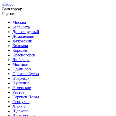
Ваш город:
Реутов
Москва
Балашиха
Долгопрудный
Домодедово
Жуковский
Коломна
Королёв
Красногорск
Люберцы
Мытищи
Одинцово
Орехово-Зуево
Подольск
Пушкино
Раменское
Реутов
Сергиев Посад
Серпухов
Химки
Щёлково
Электросталь