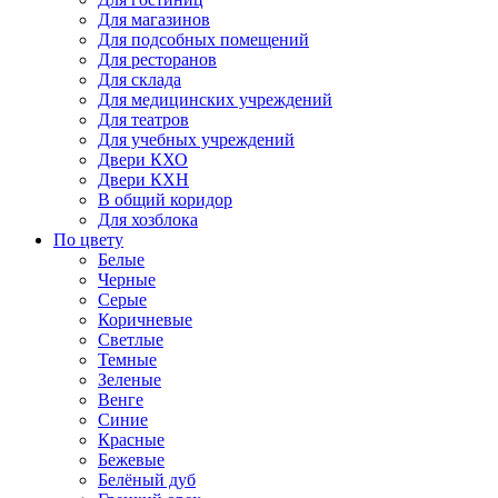
Для магазинов
Для подсобных помещений
Для ресторанов
Для склада
Для медицинских учреждений
Для театров
Для учебных учреждений
Двери КХО
Двери КХН
В общий коридор
Для хозблока
По цвету
Белые
Черные
Серые
Коричневые
Светлые
Темные
Зеленые
Венге
Синие
Красные
Бежевые
Белёный дуб