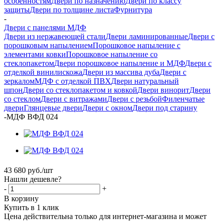
особенностям
Двери по назначению
Двери по классу
защиты
Двери по толщине листа
Фурнитура
-
Двери с панелями МДФ
Двери из нержавеющей стали
Двери ламинированные
Двери с
порошковым напылением
Порошковое напыление с
элементами ковки
Порошковое напыление со
стеклопакетом
Двери порошковое напыление и МДФ
Двери с
отделкой винилискожа
Двери из массива дуба
Двери с
зеркалом
МДФ с отделкой ПВХ
Двери натуральный
шпон
Двери со стеклопакетом и ковкой
Двери винорит
Двери
со стеклом
Двери с витражами
Двери с резьбой
Филенчатые
двери
Глянцевые двери
Двери с окном
Двери под старину
-
МДФ ВФД 024
43 680
руб.
/шт
Нашли дешевле?
-
+
В корзину
Купить в 1 клик
Цена действительна только для интернет-магазина и может