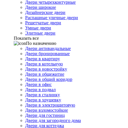
Двери четырехконтурные
Двери широкие
Дизайнерские двери
Распашные уличные двери
Решетчатые двери
Умные двери
Элитные двери
Показать все
По назначению
Двери антивандальные
Двери бронированные
Двери в квартиру
Двери в котельную
Двери в новостройку
Двери в общежитие
Двери в общий коридор
Двери в офис
Двери в подвал
Двери в сталинку
Двери в хрущевку
Двери в электрощитовую
Двери взломостойкие
Двери для гостиниц
Двери для загородного дома
Двери для коттеджа