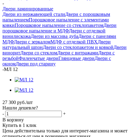
-
Двери ламинированные
Двери из нержавеющей стали
Двери с порошковым
напылением
Порошковое напыление с элементами
ковки
Порошковое напыление со стеклопакетом
Двери
порошковое напыление и МДФ
Двери с отделкой
винилискожа
Двери из массива дуба
Двери с панелями
МДФ
Двери с зеркалом
МДФ с отделкой ПВХ
Двери
натуральный шпон
Двери со стеклопакетом и ковкой
Двери
винорит
Двери со стеклом
Двери с витражами
Двери с
резьбой
Филенчатые двери
Глянцевые двери
Двери с
окном
Двери под старину
-
МЛ 12
27 300
руб.
/шт
Нашли дешевле?
-
+
В корзину
Купить в 1 клик
Цена действительна только для интернет-магазина и может
отличаться от цен в розничных магазинах