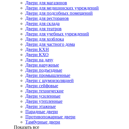
Двери для магазинов
Двери для медицинских учреждений
Двери для подсобных помещений
Двери для ресторанов
Двери для склада
Двери для театров
Двери для учебных учреждений
Двери для хозблока
Двери для частного дома
Двери КХН
Двери КХО
Двери на дачу
Двери наружные
Двери подъездные
Двери промышленные
Двери с шумоизоляцией
Двери сейфовые
Двери технические
Двери усиленные
Двери утепленные
Двери этажные
Парадные двери
Противопожарные двери
Тамбурные двери
Показать все