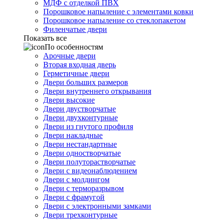
МДФ с отделкой ПВХ
Порошковое напыление с элементами ковки
Порошковое напыление со стеклопакетом
Филенчатые двери
Показать все
По особенностям
Арочные двери
Вторая входная дверь
Герметичные двери
Двери больших размеров
Двери внутреннего открывания
Двери высокие
Двери двустворчатые
Двери двухконтурные
Двери из гнутого профиля
Двери накладные
Двери нестандартные
Двери одностворчатые
Двери полуторастворчатые
Двери с видеонаблюдением
Двери с молдингом
Двери с терморазрывом
Двери с фрамугой
Двери с электронными замками
Двери трехконтурные