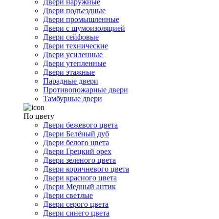
Двери наружные
Двери подъездные
Двери промышленные
Двери с шумоизоляцией
Двери сейфовые
Двери технические
Двери усиленные
Двери утепленные
Двери этажные
Парадные двери
Противопожарные двери
Тамбурные двери
По цвету
Двери бежевого цвета
Двери Белёный дуб
Двери белого цвета
Двери Грецкий орех
Двери зеленого цвета
Двери коричневого цвета
Двери красного цвета
Двери Медный антик
Двери светлые
Двери серого цвета
Двери синего цвета