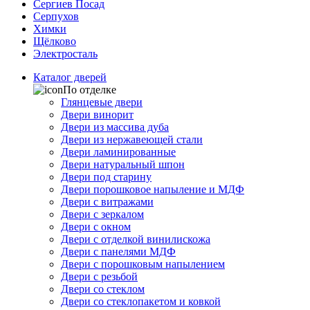
Сергиев Посад
Серпухов
Химки
Щёлково
Электросталь
Каталог дверей
По отделке
Глянцевые двери
Двери винорит
Двери из массива дуба
Двери из нержавеющей стали
Двери ламинированные
Двери натуральный шпон
Двери под старину
Двери порошковое напыление и МДФ
Двери с витражами
Двери с зеркалом
Двери с окном
Двери с отделкой винилискожа
Двери с панелями МДФ
Двери с порошковым напылением
Двери с резьбой
Двери со стеклом
Двери со стеклопакетом и ковкой