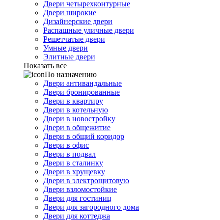
Двери четырехконтурные
Двери широкие
Дизайнерские двери
Распашные уличные двери
Решетчатые двери
Умные двери
Элитные двери
Показать все
По назначению
Двери антивандальные
Двери бронированные
Двери в квартиру
Двери в котельную
Двери в новостройку
Двери в общежитие
Двери в общий коридор
Двери в офис
Двери в подвал
Двери в сталинку
Двери в хрущевку
Двери в электрощитовую
Двери взломостойкие
Двери для гостиниц
Двери для загородного дома
Двери для коттеджа