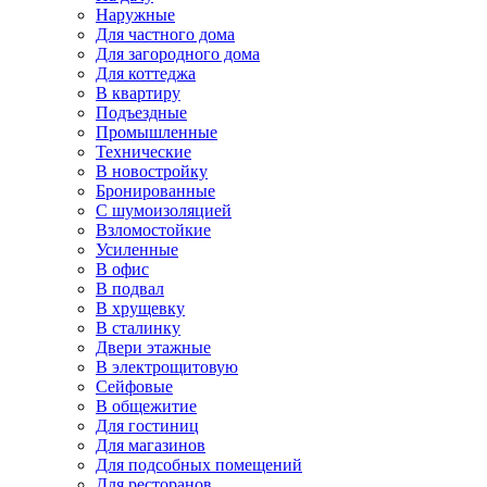
Наружные
Для частного дома
Для загородного дома
Для коттеджа
В квартиру
Подъездные
Промышленные
Технические
В новостройку
Бронированные
С шумоизоляцией
Взломостойкие
Усиленные
В офис
В подвал
В хрущевку
В сталинку
Двери этажные
В электрощитовую
Сейфовые
В общежитие
Для гостиниц
Для магазинов
Для подсобных помещений
Для ресторанов