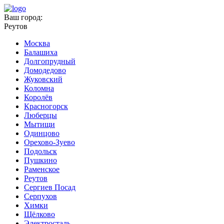
Ваш город:
Реутов
Москва
Балашиха
Долгопрудный
Домодедово
Жуковский
Коломна
Королёв
Красногорск
Люберцы
Мытищи
Одинцово
Орехово-Зуево
Подольск
Пушкино
Раменское
Реутов
Сергиев Посад
Серпухов
Химки
Щёлково
Электросталь