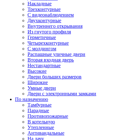
Накладные
Трехконтурные
С видеонаблюдением
Двухконтурные
Внутреннего открывания
Из гнутого профиля
Герметичные
Четырехконтурные
С молдингом
Распашные уличные двери
Вторая входная дверь
Нестандартные
Высокие
Двери больших размеров
Широкие
Умные двери
Двери с электронными замками
По назначению
Тамбурные
Парадные
Противопожарные
В котельную
Утепленные
Антивандальные
На дачу