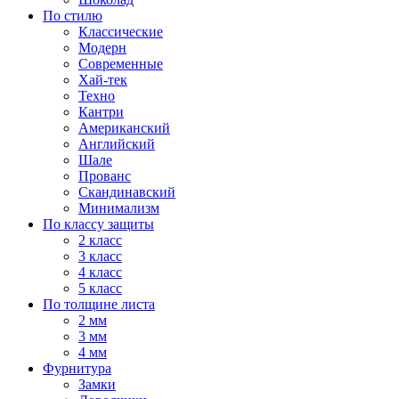
По стилю
Классические
Модерн
Современные
Хай-тек
Техно
Кантри
Американский
Английский
Шале
Прованс
Скандинавский
Минимализм
По классу защиты
2 класс
3 класс
4 класс
5 класс
По толщине листа
2 мм
3 мм
4 мм
Фурнитура
Замки