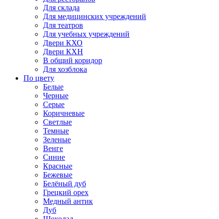
Для склада
Для медицинских учреждений
Для театров
Для учебных учреждений
Двери КХО
Двери КХН
В общий коридор
Для хозблока
По цвету
Белые
Черные
Серые
Коричневые
Светлые
Темные
Зеленые
Венге
Синие
Красные
Бежевые
Белёный дуб
Грецкий орех
Медный антик
Дуб
Шоколад