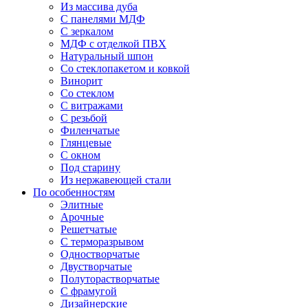
Из массива дуба
С панелями МДФ
С зеркалом
МДФ с отделкой ПВХ
Натуральный шпон
Со стеклопакетом и ковкой
Винорит
Со стеклом
С витражами
С резьбой
Филенчатые
Глянцевые
С окном
Под старину
Из нержавеющей стали
По особенностям
Элитные
Арочные
Решетчатые
С терморазрывом
Одностворчатые
Двустворчатые
Полуторастворчатые
С фрамугой
Дизайнерские