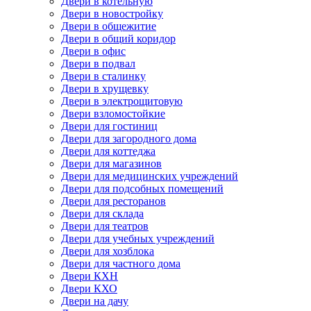
Двери в котельную
Двери в новостройку
Двери в общежитие
Двери в общий коридор
Двери в офис
Двери в подвал
Двери в сталинку
Двери в хрущевку
Двери в электрощитовую
Двери взломостойкие
Двери для гостиниц
Двери для загородного дома
Двери для коттеджа
Двери для магазинов
Двери для медицинских учреждений
Двери для подсобных помещений
Двери для ресторанов
Двери для склада
Двери для театров
Двери для учебных учреждений
Двери для хозблока
Двери для частного дома
Двери КХН
Двери КХО
Двери на дачу