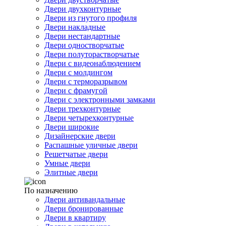
Двери двухконтурные
Двери из гнутого профиля
Двери накладные
Двери нестандартные
Двери одностворчатые
Двери полуторастворчатые
Двери с видеонаблюдением
Двери с молдингом
Двери с терморазрывом
Двери с фрамугой
Двери с электронными замками
Двери трехконтурные
Двери четырехконтурные
Двери широкие
Дизайнерские двери
Распашные уличные двери
Решетчатые двери
Умные двери
Элитные двери
По назначению
Двери антивандальные
Двери бронированные
Двери в квартиру