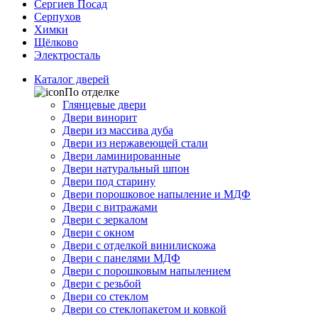
Сергиев Посад
Серпухов
Химки
Щёлково
Электросталь
Каталог дверей
По отделке
Глянцевые двери
Двери винорит
Двери из массива дуба
Двери из нержавеющей стали
Двери ламинированные
Двери натуральный шпон
Двери под старину
Двери порошковое напыление и МДФ
Двери с витражами
Двери с зеркалом
Двери с окном
Двери с отделкой винилискожа
Двери с панелями МДФ
Двери с порошковым напылением
Двери с резьбой
Двери со стеклом
Двери со стеклопакетом и ковкой