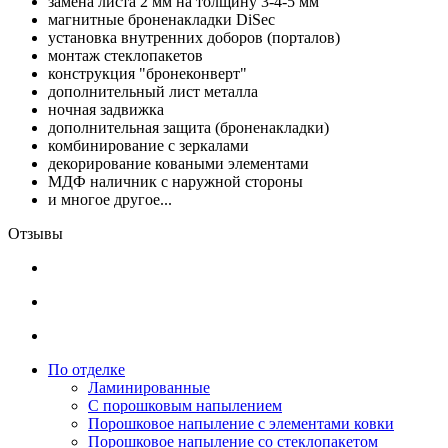
замена листа 2 мм на толщину 3-4-5 мм
магнитные броненакладки DiSec
установка внутренних доборов (порталов)
монтаж стеклопакетов
конструкция "бронеконверт"
дополнительный лист металла
ночная задвижка
дополнительная защита (броненакладки)
комбинирование с зеркалами
декорирование коваными элементами
МДФ наличник с наружной стороны
и многое другое...
Отзывы
По отделке
Ламинированные
С порошковым напылением
Порошковое напыление с элементами ковки
Порошковое напыление со стеклопакетом