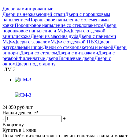
-
Двери ламинированные
Двери из нержавеющей стали
Двери с порошковым
напылением
Порошковое напыление с элементами
ковки
Порошковое напыление со стеклопакетом
Двери
порошковое напыление и МДФ
Двери с отделкой
винилискожа
Двери из массива дуба
Двери с панелями
МДФ
Двери с зеркалом
МДФ с отделкой ПВХ
Двери
натуральный шпон
Двери со стеклопакетом и ковкой
Двери
винорит
Двери со стеклом
Двери с витражами
Двери с
резьбой
Филенчатые двери
Глянцевые двери
Двери с
окном
Двери под старину
-
ЛМ-3
24 050
руб.
/шт
Нашли дешевле?
-
+
В корзину
Купить в 1 клик
Цена действительна только для интернет-магазина и может