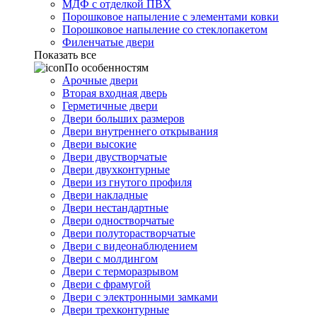
МДФ с отделкой ПВХ
Порошковое напыление с элементами ковки
Порошковое напыление со стеклопакетом
Филенчатые двери
Показать все
По особенностям
Арочные двери
Вторая входная дверь
Герметичные двери
Двери больших размеров
Двери внутреннего открывания
Двери высокие
Двери двустворчатые
Двери двухконтурные
Двери из гнутого профиля
Двери накладные
Двери нестандартные
Двери одностворчатые
Двери полуторастворчатые
Двери с видеонаблюдением
Двери с молдингом
Двери с терморазрывом
Двери с фрамугой
Двери с электронными замками
Двери трехконтурные