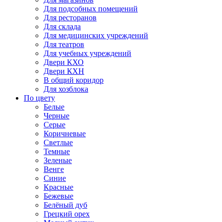
Для подсобных помещений
Для ресторанов
Для склада
Для медицинских учреждений
Для театров
Для учебных учреждений
Двери КХО
Двери КХН
В общий коридор
Для хозблока
По цвету
Белые
Черные
Серые
Коричневые
Светлые
Темные
Зеленые
Венге
Синие
Красные
Бежевые
Белёный дуб
Грецкий орех