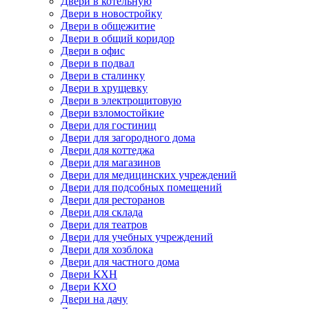
Двери в котельную
Двери в новостройку
Двери в общежитие
Двери в общий коридор
Двери в офис
Двери в подвал
Двери в сталинку
Двери в хрущевку
Двери в электрощитовую
Двери взломостойкие
Двери для гостиниц
Двери для загородного дома
Двери для коттеджа
Двери для магазинов
Двери для медицинских учреждений
Двери для подсобных помещений
Двери для ресторанов
Двери для склада
Двери для театров
Двери для учебных учреждений
Двери для хозблока
Двери для частного дома
Двери КХН
Двери КХО
Двери на дачу