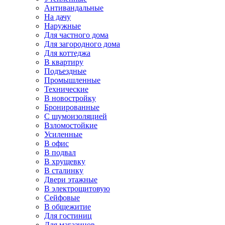
Антивандальные
На дачу
Наружные
Для частного дома
Для загородного дома
Для коттеджа
В квартиру
Подъездные
Промышленные
Технические
В новостройку
Бронированные
С шумоизоляцией
Взломостойкие
Усиленные
В офис
В подвал
В хрущевку
В сталинку
Двери этажные
В электрощитовую
Сейфовые
В общежитие
Для гостиниц
Для магазинов