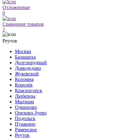
Отложенные
0
Сравнение товаров
2
Реутов
Москва
Балашиха
Долгопрудный
Домодедово
Жуковский
Коломна
Королёв
Красногорск
Люберцы
Мытищи
Одинцово
Орехово-Зуево
Подольск
Пушкино
Раменское
Реутов