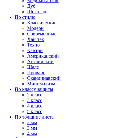
Медный антик
Дуб
Шоколад
По стилю
Классические
Модерн
Современные
Хай-тек
Техно
Кантри
Американский
Английский
Шале
Прованс
Скандинавский
Минимализм
По классу защиты
2 класс
3 класс
4 класс
5 класс
По толщине листа
2 мм
3 мм
4 мм