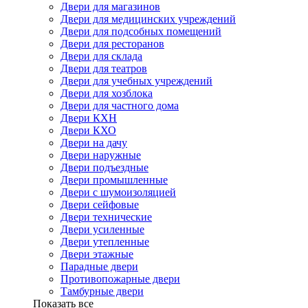
Двери для магазинов
Двери для медицинских учреждений
Двери для подсобных помещений
Двери для ресторанов
Двери для склада
Двери для театров
Двери для учебных учреждений
Двери для хозблока
Двери для частного дома
Двери КХН
Двери КХО
Двери на дачу
Двери наружные
Двери подъездные
Двери промышленные
Двери с шумоизоляцией
Двери сейфовые
Двери технические
Двери усиленные
Двери утепленные
Двери этажные
Парадные двери
Противопожарные двери
Тамбурные двери
Показать все