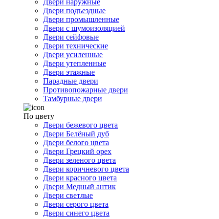
Двери наружные
Двери подъездные
Двери промышленные
Двери с шумоизоляцией
Двери сейфовые
Двери технические
Двери усиленные
Двери утепленные
Двери этажные
Парадные двери
Противопожарные двери
Тамбурные двери
По цвету
Двери бежевого цвета
Двери Белёный дуб
Двери белого цвета
Двери Грецкий орех
Двери зеленого цвета
Двери коричневого цвета
Двери красного цвета
Двери Медный антик
Двери светлые
Двери серого цвета
Двери синего цвета