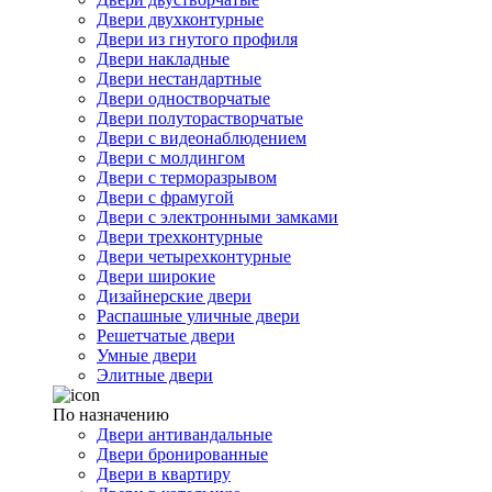
Двери двухконтурные
Двери из гнутого профиля
Двери накладные
Двери нестандартные
Двери одностворчатые
Двери полуторастворчатые
Двери с видеонаблюдением
Двери с молдингом
Двери с терморазрывом
Двери с фрамугой
Двери с электронными замками
Двери трехконтурные
Двери четырехконтурные
Двери широкие
Дизайнерские двери
Распашные уличные двери
Решетчатые двери
Умные двери
Элитные двери
По назначению
Двери антивандальные
Двери бронированные
Двери в квартиру