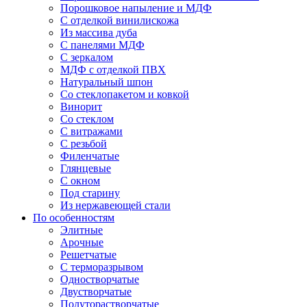
Порошковое напыление и МДФ
С отделкой винилискожа
Из массива дуба
С панелями МДФ
С зеркалом
МДФ с отделкой ПВХ
Натуральный шпон
Со стеклопакетом и ковкой
Винорит
Со стеклом
С витражами
С резьбой
Филенчатые
Глянцевые
С окном
Под старину
Из нержавеющей стали
По особенностям
Элитные
Арочные
Решетчатые
С терморазрывом
Одностворчатые
Двустворчатые
Полуторастворчатые