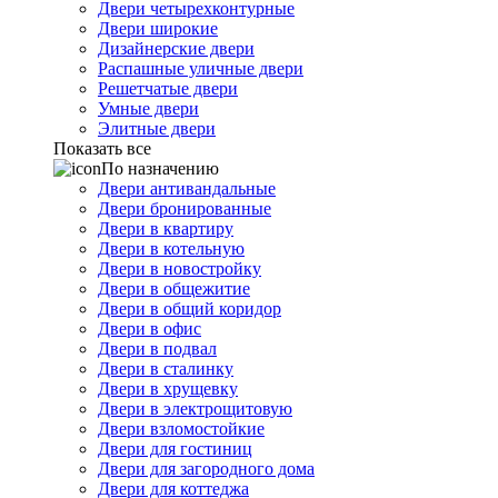
Двери четырехконтурные
Двери широкие
Дизайнерские двери
Распашные уличные двери
Решетчатые двери
Умные двери
Элитные двери
Показать все
По назначению
Двери антивандальные
Двери бронированные
Двери в квартиру
Двери в котельную
Двери в новостройку
Двери в общежитие
Двери в общий коридор
Двери в офис
Двери в подвал
Двери в сталинку
Двери в хрущевку
Двери в электрощитовую
Двери взломостойкие
Двери для гостиниц
Двери для загородного дома
Двери для коттеджа