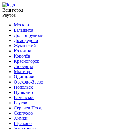
Ваш город:
Реутов
Москва
Балашиха
Долгопрудный
Домодедово
Жуковский
Коломна
Королёв
Красногорск
Люберцы
Мытищи
Одинцово
Орехово-Зуево
Подольск
Пушкино
Раменское
Реутов
Сергиев Посад
Серпухов
Химки
Щёлково
Электросталь