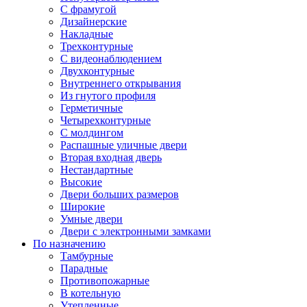
С фрамугой
Дизайнерские
Накладные
Трехконтурные
С видеонаблюдением
Двухконтурные
Внутреннего открывания
Из гнутого профиля
Герметичные
Четырехконтурные
С молдингом
Распашные уличные двери
Вторая входная дверь
Нестандартные
Высокие
Двери больших размеров
Широкие
Умные двери
Двери с электронными замками
По назначению
Тамбурные
Парадные
Противопожарные
В котельную
Утепленные