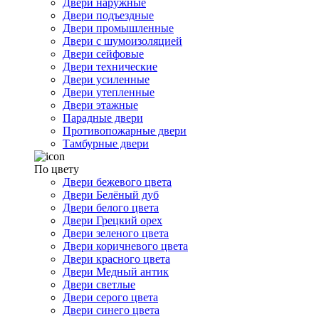
Двери наружные
Двери подъездные
Двери промышленные
Двери с шумоизоляцией
Двери сейфовые
Двери технические
Двери усиленные
Двери утепленные
Двери этажные
Парадные двери
Противопожарные двери
Тамбурные двери
По цвету
Двери бежевого цвета
Двери Белёный дуб
Двери белого цвета
Двери Грецкий орех
Двери зеленого цвета
Двери коричневого цвета
Двери красного цвета
Двери Медный антик
Двери светлые
Двери серого цвета
Двери синего цвета