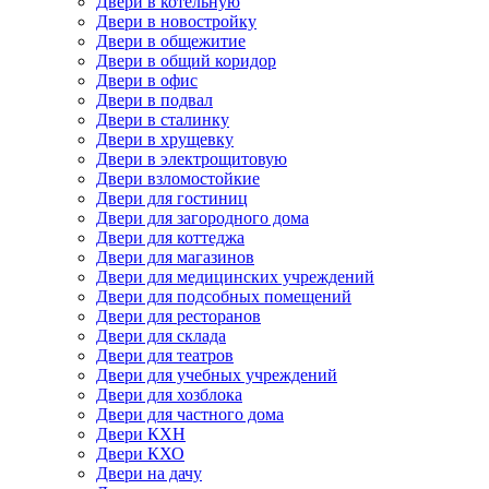
Двери в котельную
Двери в новостройку
Двери в общежитие
Двери в общий коридор
Двери в офис
Двери в подвал
Двери в сталинку
Двери в хрущевку
Двери в электрощитовую
Двери взломостойкие
Двери для гостиниц
Двери для загородного дома
Двери для коттеджа
Двери для магазинов
Двери для медицинских учреждений
Двери для подсобных помещений
Двери для ресторанов
Двери для склада
Двери для театров
Двери для учебных учреждений
Двери для хозблока
Двери для частного дома
Двери КХН
Двери КХО
Двери на дачу