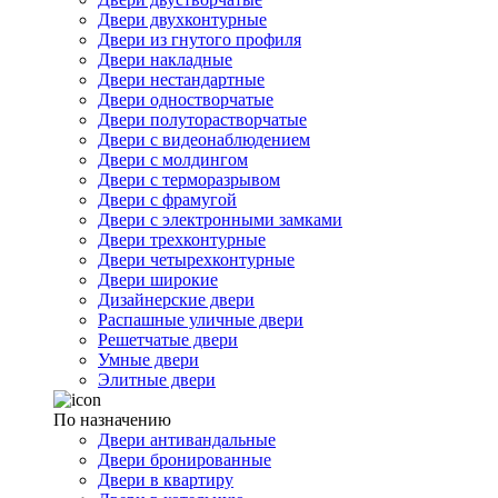
Двери двухконтурные
Двери из гнутого профиля
Двери накладные
Двери нестандартные
Двери одностворчатые
Двери полуторастворчатые
Двери с видеонаблюдением
Двери с молдингом
Двери с терморазрывом
Двери с фрамугой
Двери с электронными замками
Двери трехконтурные
Двери четырехконтурные
Двери широкие
Дизайнерские двери
Распашные уличные двери
Решетчатые двери
Умные двери
Элитные двери
По назначению
Двери антивандальные
Двери бронированные
Двери в квартиру