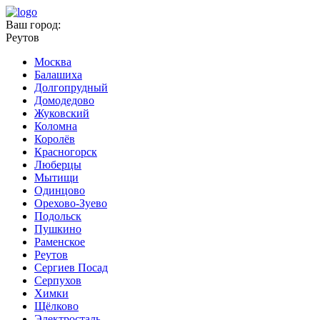
Ваш город:
Реутов
Москва
Балашиха
Долгопрудный
Домодедово
Жуковский
Коломна
Королёв
Красногорск
Люберцы
Мытищи
Одинцово
Орехово-Зуево
Подольск
Пушкино
Раменское
Реутов
Сергиев Посад
Серпухов
Химки
Щёлково
Электросталь