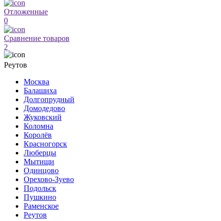
Отложенные
0
Сравнение товаров
2
Реутов
Москва
Балашиха
Долгопрудный
Домодедово
Жуковский
Коломна
Королёв
Красногорск
Люберцы
Мытищи
Одинцово
Орехово-Зуево
Подольск
Пушкино
Раменское
Реутов