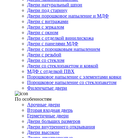
Двери натуральный шпон
Двери под старину
Двери порошковое напыление и МДФ
Двери с витражами
Двери с зеркалом
Двери с окном
Двери с отделкой винилискожа
Двери с панелями МДФ
Двери с порошковым напылением
Двери с резьбой
Двери со стеклом
Двери со стеклопакетом и ковкой
МДФ с отделкой ПВХ
Порошковое напыление с элементами ковки
Порошковое напыление со стеклопакетом
Филенчатые двери
По особенностям
Арочные двери
Вторая входная дверь
Герметичные двери
Двери больших размеров
Двери внутреннего открывания
Двери высокие
Двери двустворчатые