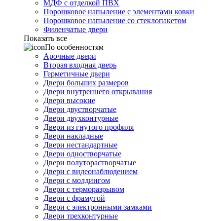
МДФ с отделкой ПВХ
Порошковое напыление с элементами ковки
Порошковое напыление со стеклопакетом
Филенчатые двери
Показать все
По особенностям
Арочные двери
Вторая входная дверь
Герметичные двери
Двери больших размеров
Двери внутреннего открывания
Двери высокие
Двери двустворчатые
Двери двухконтурные
Двери из гнутого профиля
Двери накладные
Двери нестандартные
Двери одностворчатые
Двери полуторастворчатые
Двери с видеонаблюдением
Двери с молдингом
Двери с терморазрывом
Двери с фрамугой
Двери с электронными замками
Двери трехконтурные