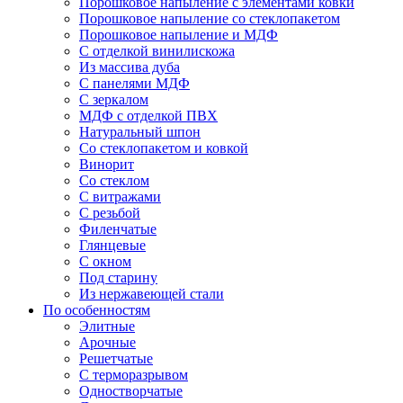
Порошковое напыление с элементами ковки
Порошковое напыление со стеклопакетом
Порошковое напыление и МДФ
С отделкой винилискожа
Из массива дуба
С панелями МДФ
С зеркалом
МДФ с отделкой ПВХ
Натуральный шпон
Со стеклопакетом и ковкой
Винорит
Со стеклом
С витражами
С резьбой
Филенчатые
Глянцевые
С окном
Под старину
Из нержавеющей стали
По особенностям
Элитные
Арочные
Решетчатые
С терморазрывом
Одностворчатые