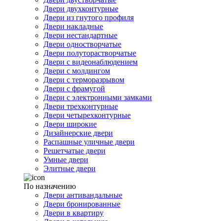
Двери двухконтурные
Двери из гнутого профиля
Двери накладные
Двери нестандартные
Двери одностворчатые
Двери полуторастворчатые
Двери с видеонаблюдением
Двери с молдингом
Двери с терморазрывом
Двери с фрамугой
Двери с электронными замками
Двери трехконтурные
Двери четырехконтурные
Двери широкие
Дизайнерские двери
Распашные уличные двери
Решетчатые двери
Умные двери
Элитные двери
По назначению
Двери антивандальные
Двери бронированные
Двери в квартиру