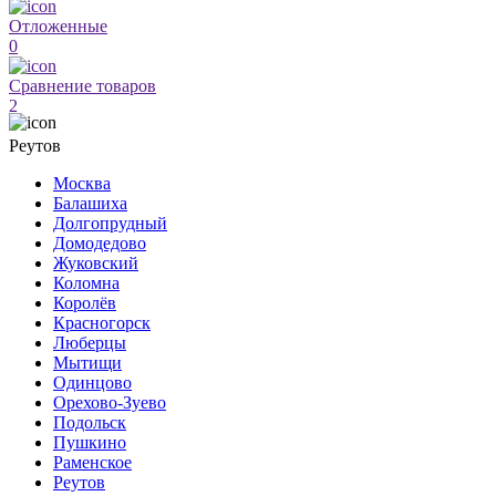
Отложенные
0
Сравнение товаров
2
Реутов
Москва
Балашиха
Долгопрудный
Домодедово
Жуковский
Коломна
Королёв
Красногорск
Люберцы
Мытищи
Одинцово
Орехово-Зуево
Подольск
Пушкино
Раменское
Реутов