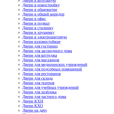
Двери в котельную
Двери в новостройку
Двери в общежитие
Двери в общий коридор
Двери в офис
Двери в подвал
Двери в сталинку
Двери в хрущевку
Двери в электрощитовую
Двери взломостойкие
Двери для гостиниц
Двери для загородного дома
Двери для коттеджа
Двери для магазинов
Двери для медицинских учреждений
Двери для подсобных помещений
Двери для ресторанов
Двери для склада
Двери для театров
Двери для учебных учреждений
Двери для хозблока
Двери для частного дома
Двери КХН
Двери КХО
Двери на дачу