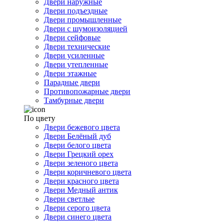
Двери наружные
Двери подъездные
Двери промышленные
Двери с шумоизоляцией
Двери сейфовые
Двери технические
Двери усиленные
Двери утепленные
Двери этажные
Парадные двери
Противопожарные двери
Тамбурные двери
По цвету
Двери бежевого цвета
Двери Белёный дуб
Двери белого цвета
Двери Грецкий орех
Двери зеленого цвета
Двери коричневого цвета
Двери красного цвета
Двери Медный антик
Двери светлые
Двери серого цвета
Двери синего цвета