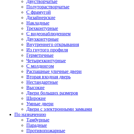
Двустворчатые
Полуторастворчатые
С фрамугой
Дизайнерские
Накладные
Трехконтурные
С видеонаблюдением
Двухконтурные
Внутреннего открывания
Из гнутого профиля
Герметичные
Четырехконтурные
С молдингом
Распашные уличные двери
Вторая входная дверь
Нестандартные
Высокие
Двери больших размеров
Широкие
Умные двери
Двери с электронными замками
По назначению
Тамбурные
Парадные
Противопожарные