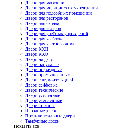
Двери для магазинов
Двери для медицинских учреждений
Двери для подсобных помещений
Двери для ресторанов
Двери для склада
Двери для театров
Двери для учебных учреждений
Двери для хозблока
Двери для частного дома
Двери КХН
Двери КХО
Двери на дачу
Двери наружные
Двери подъездные
Двери промышленные
Двери с шумоизоляцией
Двери сейфовые
Двери технические
Двери усиленные
Двери утепленные
Двери этажные
Парадные двери
Противопожарные двери
Тамбурные двери
Показать все