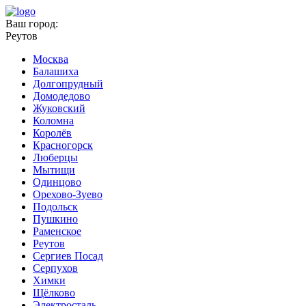
Ваш город:
Реутов
Москва
Балашиха
Долгопрудный
Домодедово
Жуковский
Коломна
Королёв
Красногорск
Люберцы
Мытищи
Одинцово
Орехово-Зуево
Подольск
Пушкино
Раменское
Реутов
Сергиев Посад
Серпухов
Химки
Щёлково
Электросталь