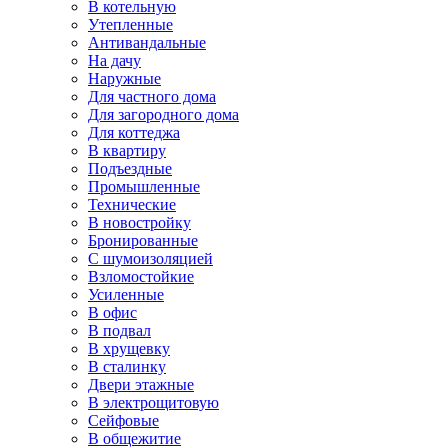
В котельную
Утепленные
Антивандальные
На дачу
Наружные
Для частного дома
Для загородного дома
Для коттеджа
В квартиру
Подъездные
Промышленные
Технические
В новостройку
Бронированные
С шумоизоляцией
Взломостойкие
Усиленные
В офис
В подвал
В хрущевку
В сталинку
Двери этажные
В электрощитовую
Сейфовые
В общежитие