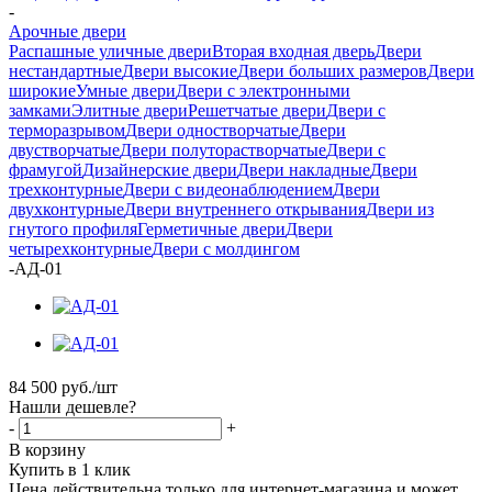
-
Арочные двери
Распашные уличные двери
Вторая входная дверь
Двери
нестандартные
Двери высокие
Двери больших размеров
Двери
широкие
Умные двери
Двери с электронными
замками
Элитные двери
Решетчатые двери
Двери с
терморазрывом
Двери одностворчатые
Двери
двустворчатые
Двери полуторастворчатые
Двери с
фрамугой
Дизайнерские двери
Двери накладные
Двери
трехконтурные
Двери с видеонаблюдением
Двери
двухконтурные
Двери внутреннего открывания
Двери из
гнутого профиля
Герметичные двери
Двери
четырехконтурные
Двери с молдингом
-
АД-01
84 500
руб.
/шт
Нашли дешевле?
-
+
В корзину
Купить в 1 клик
Цена действительна только для интернет-магазина и может