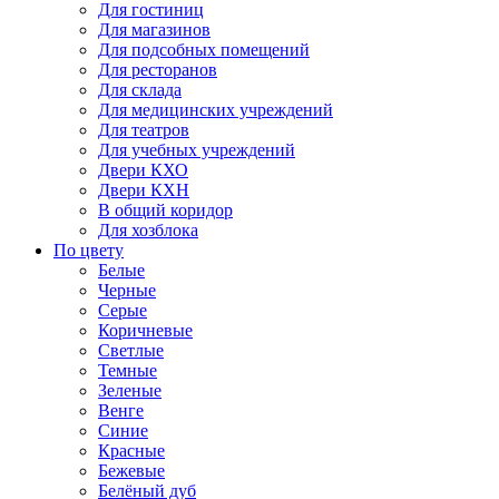
Для гостиниц
Для магазинов
Для подсобных помещений
Для ресторанов
Для склада
Для медицинских учреждений
Для театров
Для учебных учреждений
Двери КХО
Двери КХН
В общий коридор
Для хозблока
По цвету
Белые
Черные
Серые
Коричневые
Светлые
Темные
Зеленые
Венге
Синие
Красные
Бежевые
Белёный дуб