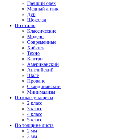
Грецкий орех
Медный антик
Дуб
Шоколад
По стилю
Классические
Модерн
Современные
Хай-тек
Техно
Кантри
Американский
Английский
Шале
Прованс
Скандинавский
Минимализм
По классу защиты
2 класс
3 класс
4 класс
5 класс
По толщине листа
2 мм
3 мм