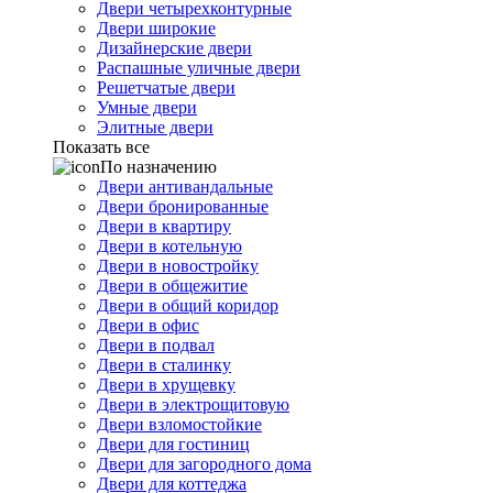
Двери четырехконтурные
Двери широкие
Дизайнерские двери
Распашные уличные двери
Решетчатые двери
Умные двери
Элитные двери
Показать все
По назначению
Двери антивандальные
Двери бронированные
Двери в квартиру
Двери в котельную
Двери в новостройку
Двери в общежитие
Двери в общий коридор
Двери в офис
Двери в подвал
Двери в сталинку
Двери в хрущевку
Двери в электрощитовую
Двери взломостойкие
Двери для гостиниц
Двери для загородного дома
Двери для коттеджа