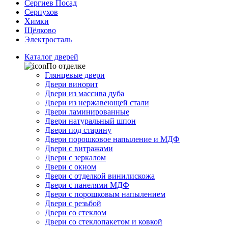
Сергиев Посад
Серпухов
Химки
Щёлково
Электросталь
Каталог дверей
По отделке
Глянцевые двери
Двери винорит
Двери из массива дуба
Двери из нержавеющей стали
Двери ламинированные
Двери натуральный шпон
Двери под старину
Двери порошковое напыление и МДФ
Двери с витражами
Двери с зеркалом
Двери с окном
Двери с отделкой винилискожа
Двери с панелями МДФ
Двери с порошковым напылением
Двери с резьбой
Двери со стеклом
Двери со стеклопакетом и ковкой