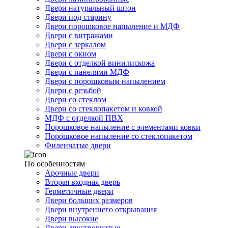
Двери натуральный шпон
Двери под старину
Двери порошковое напыление и МДФ
Двери с витражами
Двери с зеркалом
Двери с окном
Двери с отделкой винилискожа
Двери с панелями МДФ
Двери с порошковым напылением
Двери с резьбой
Двери со стеклом
Двери со стеклопакетом и ковкой
МДФ с отделкой ПВХ
Порошковое напыление с элементами ковки
Порошковое напыление со стеклопакетом
Филенчатые двери
По особенностям
Арочные двери
Вторая входная дверь
Герметичные двери
Двери больших размеров
Двери внутреннего открывания
Двери высокие
Двери двустворчатые