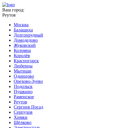
Ваш город:
Реутов
Москва
Балашиха
Долгопрудный
Домодедово
Жуковский
Коломна
Королёв
Красногорск
Люберцы
Мытищи
Одинцово
Орехово-Зуево
Подольск
Пушкино
Раменское
Реутов
Сергиев Посад
Серпухов
Химки
Щёлково
Электросталь