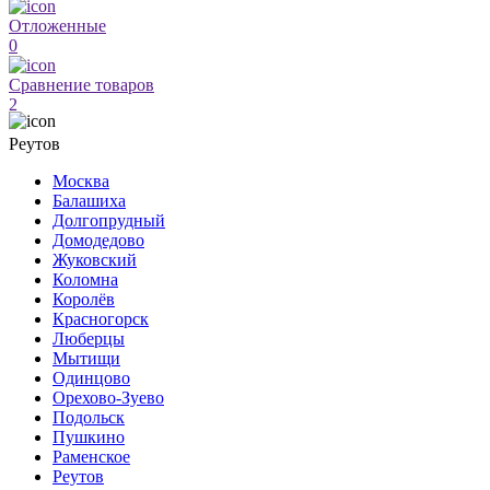
Отложенные
0
Сравнение товаров
2
Реутов
Москва
Балашиха
Долгопрудный
Домодедово
Жуковский
Коломна
Королёв
Красногорск
Люберцы
Мытищи
Одинцово
Орехово-Зуево
Подольск
Пушкино
Раменское
Реутов