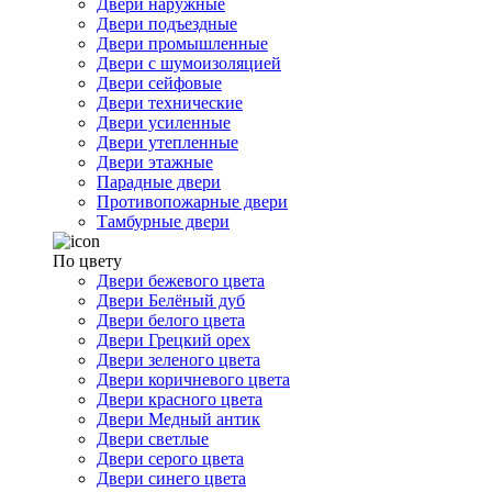
Двери наружные
Двери подъездные
Двери промышленные
Двери с шумоизоляцией
Двери сейфовые
Двери технические
Двери усиленные
Двери утепленные
Двери этажные
Парадные двери
Противопожарные двери
Тамбурные двери
По цвету
Двери бежевого цвета
Двери Белёный дуб
Двери белого цвета
Двери Грецкий орех
Двери зеленого цвета
Двери коричневого цвета
Двери красного цвета
Двери Медный антик
Двери светлые
Двери серого цвета
Двери синего цвета