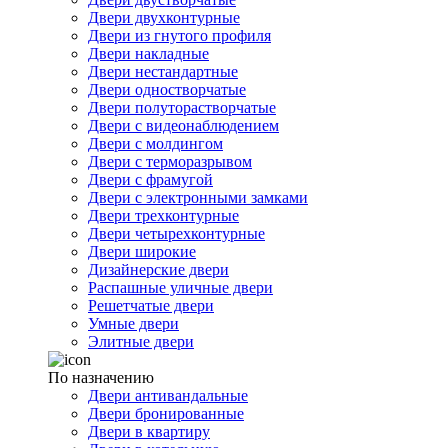
Двери двухконтурные
Двери из гнутого профиля
Двери накладные
Двери нестандартные
Двери одностворчатые
Двери полуторастворчатые
Двери с видеонаблюдением
Двери с молдингом
Двери с терморазрывом
Двери с фрамугой
Двери с электронными замками
Двери трехконтурные
Двери четырехконтурные
Двери широкие
Дизайнерские двери
Распашные уличные двери
Решетчатые двери
Умные двери
Элитные двери
По назначению
Двери антивандальные
Двери бронированные
Двери в квартиру