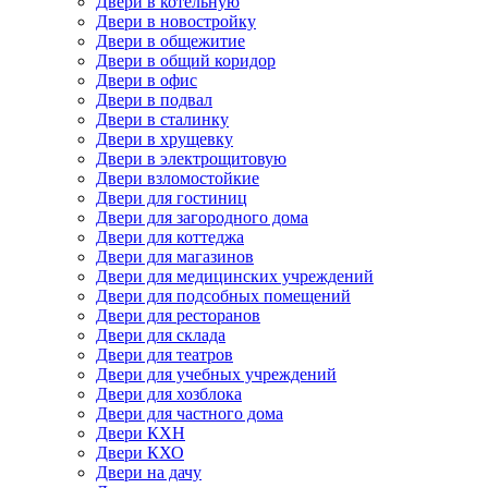
Двери в котельную
Двери в новостройку
Двери в общежитие
Двери в общий коридор
Двери в офис
Двери в подвал
Двери в сталинку
Двери в хрущевку
Двери в электрощитовую
Двери взломостойкие
Двери для гостиниц
Двери для загородного дома
Двери для коттеджа
Двери для магазинов
Двери для медицинских учреждений
Двери для подсобных помещений
Двери для ресторанов
Двери для склада
Двери для театров
Двери для учебных учреждений
Двери для хозблока
Двери для частного дома
Двери КХН
Двери КХО
Двери на дачу