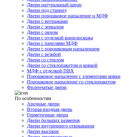
Двери натуральный шпон
Двери под старину
Двери порошковое напыление и МДФ
Двери с витражами
Двери с зеркалом
Двери с окном
Двери с отделкой винилискожа
Двери с панелями МДФ
Двери с порошковым напылением
Двери с резьбой
Двери со стеклом
Двери со стеклопакетом и ковкой
МДФ с отделкой ПВХ
Порошковое напыление с элементами ковки
Порошковое напыление со стеклопакетом
Филенчатые двери
По особенностям
Арочные двери
Вторая входная дверь
Герметичные двери
Двери больших размеров
Двери внутреннего открывания
Двери высокие
Двери двустворчатые