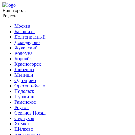
Ваш город:
Реутов
Москва
Балашиха
Долгопрудный
Домодедово
Жуковский
Коломна
Королёв
Красногорск
Люберцы
Мытищи
Одинцово
Орехово-Зуево
Подольск
Пушкино
Раменское
Реутов
Сергиев Посад
Серпухов
Химки
Щёлково
Электросталь