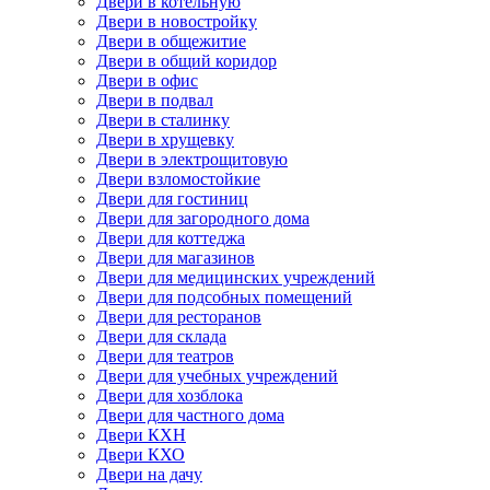
Двери в котельную
Двери в новостройку
Двери в общежитие
Двери в общий коридор
Двери в офис
Двери в подвал
Двери в сталинку
Двери в хрущевку
Двери в электрощитовую
Двери взломостойкие
Двери для гостиниц
Двери для загородного дома
Двери для коттеджа
Двери для магазинов
Двери для медицинских учреждений
Двери для подсобных помещений
Двери для ресторанов
Двери для склада
Двери для театров
Двери для учебных учреждений
Двери для хозблока
Двери для частного дома
Двери КХН
Двери КХО
Двери на дачу