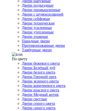
Двери наружные
Двери подъездные
Двери промышленные
Двери с шумоизоляцией
Двери сейфовые
Двери технические
Двери усиленные
Двери утепленные
Двери этажные
Парадные двери
Противопожарные двери
Тамбурные двери
По цвету
Двери бежевого цвета
Двери Белёный дуб
Двери белого цвета
Двери Грецкий орех
Двери зеленого цвета
Двери коричневого цвета
Двери красного цвета
Двери Медный антик
Двери светлые
Двери серого цвета
Двери синего цвета