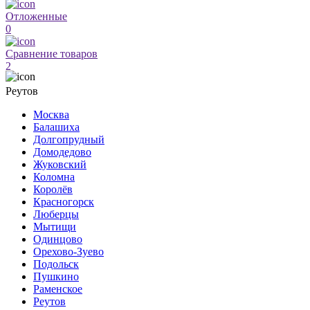
Отложенные
0
Сравнение товаров
2
Реутов
Москва
Балашиха
Долгопрудный
Домодедово
Жуковский
Коломна
Королёв
Красногорск
Люберцы
Мытищи
Одинцово
Орехово-Зуево
Подольск
Пушкино
Раменское
Реутов