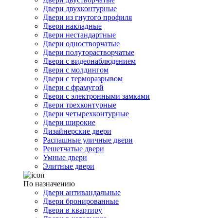
Двери двухконтурные
Двери из гнутого профиля
Двери накладные
Двери нестандартные
Двери одностворчатые
Двери полуторастворчатые
Двери с видеонаблюдением
Двери с молдингом
Двери с терморазрывом
Двери с фрамугой
Двери с электронными замками
Двери трехконтурные
Двери четырехконтурные
Двери широкие
Дизайнерские двери
Распашные уличные двери
Решетчатые двери
Умные двери
Элитные двери
По назначению
Двери антивандальные
Двери бронированные
Двери в квартиру