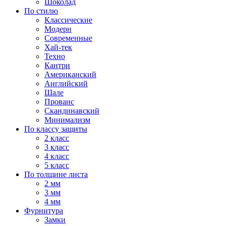
Шоколад
По стилю
Классические
Модерн
Современные
Хай-тек
Техно
Кантри
Американский
Английский
Шале
Прованс
Скандинавский
Минимализм
По классу защиты
2 класс
3 класс
4 класс
5 класс
По толщине листа
2 мм
3 мм
4 мм
Фурнитура
Замки