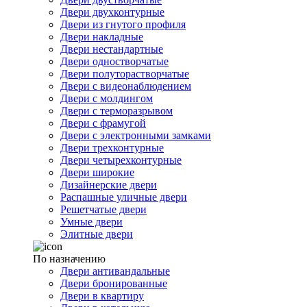
Двери двухконтурные
Двери из гнутого профиля
Двери накладные
Двери нестандартные
Двери одностворчатые
Двери полуторастворчатые
Двери с видеонаблюдением
Двери с молдингом
Двери с терморазрывом
Двери с фрамугой
Двери с электронными замками
Двери трехконтурные
Двери четырехконтурные
Двери широкие
Дизайнерские двери
Распашные уличные двери
Решетчатые двери
Умные двери
Элитные двери
По назначению
Двери антивандальные
Двери бронированные
Двери в квартиру