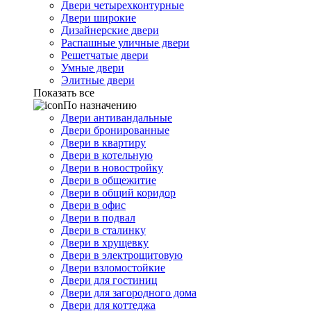
Двери четырехконтурные
Двери широкие
Дизайнерские двери
Распашные уличные двери
Решетчатые двери
Умные двери
Элитные двери
Показать все
По назначению
Двери антивандальные
Двери бронированные
Двери в квартиру
Двери в котельную
Двери в новостройку
Двери в общежитие
Двери в общий коридор
Двери в офис
Двери в подвал
Двери в сталинку
Двери в хрущевку
Двери в электрощитовую
Двери взломостойкие
Двери для гостиниц
Двери для загородного дома
Двери для коттеджа