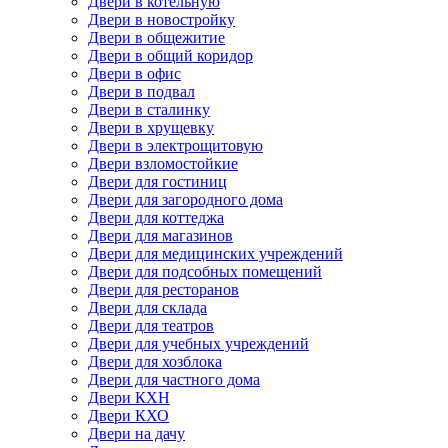
Двери в котельную
Двери в новостройку
Двери в общежитие
Двери в общий коридор
Двери в офис
Двери в подвал
Двери в сталинку
Двери в хрущевку
Двери в электрощитовую
Двери взломостойкие
Двери для гостиниц
Двери для загородного дома
Двери для коттеджа
Двери для магазинов
Двери для медицинских учреждений
Двери для подсобных помещений
Двери для ресторанов
Двери для склада
Двери для театров
Двери для учебных учреждений
Двери для хозблока
Двери для частного дома
Двери КХН
Двери КХО
Двери на дачу