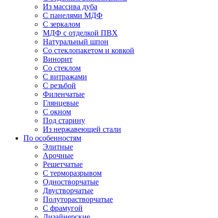
Из массива дуба
С панелями МДФ
С зеркалом
МДФ с отделкой ПВХ
Натуральный шпон
Со стеклопакетом и ковкой
Винорит
Со стеклом
С витражами
С резьбой
Филенчатые
Глянцевые
С окном
Под старину
Из нержавеющей стали
По особенностям
Элитные
Арочные
Решетчатые
С терморазрывом
Одностворчатые
Двустворчатые
Полуторастворчатые
С фрамугой
Дизайнерские