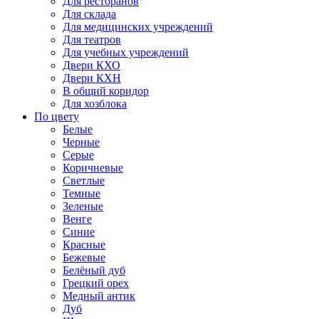
Для ресторанов
Для склада
Для медицинских учреждений
Для театров
Для учебных учреждений
Двери КХО
Двери КХН
В общий коридор
Для хозблока
По цвету
Белые
Черные
Серые
Коричневые
Светлые
Темные
Зеленые
Венге
Синие
Красные
Бежевые
Белёный дуб
Грецкий орех
Медный антик
Дуб