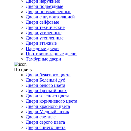
Двери наружные
Двери подъездные
Двери промышленные
Двери с шумоизоляцией
Двери сейфовые
Двери технические
Двери усиленные
Двери утепленные
Двери этажные
Парадные двери
Противопожарные двери
Тамбурные двери
По цвету
Двери бежевого цвета
Двери Белёный дуб
Двери белого цвета
Двери Грецкий орех
Двери зеленого цвета
Двери коричневого цвета
Двери красного цвета
Двери Медный антик
Двери светлые
Двери серого цвета
Двери синего цвета