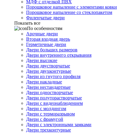
МДФ с отделкой ПВХ
Порошковое напыление с элементами ковки
Порошковое напыление со стеклопакетом
Филенчатые двери
Показать все
По особенностям
Арочные двери
Вторая входная дверь
Герметичные двери
Двери больших размеров
Двери внутреннего открывания
Двери высокие
Двери двустворчатые
Двери двухконтурные
Двери из гнутого профиля
Двери накладные
Двери нестандартные
Двери одностворчатые
Двери полуторастворчатые
Двери с видеонаблюдением
Двери с молдингом
Двери с терморазрывом
Двери с фрамугой
Двери с электронными замками
Двери трехконтурные