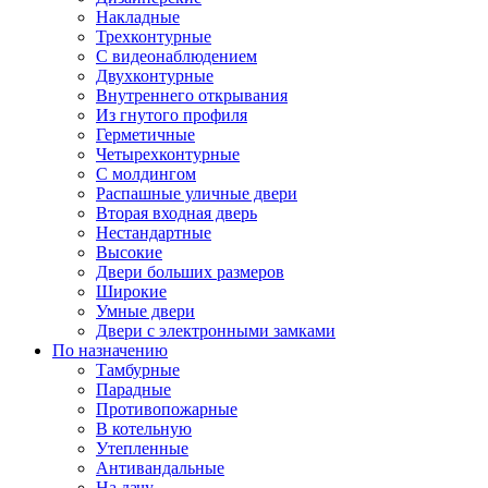
Накладные
Трехконтурные
С видеонаблюдением
Двухконтурные
Внутреннего открывания
Из гнутого профиля
Герметичные
Четырехконтурные
С молдингом
Распашные уличные двери
Вторая входная дверь
Нестандартные
Высокие
Двери больших размеров
Широкие
Умные двери
Двери с электронными замками
По назначению
Тамбурные
Парадные
Противопожарные
В котельную
Утепленные
Антивандальные
На дачу