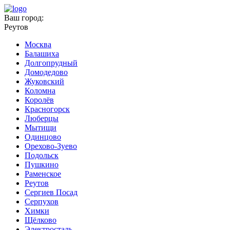
Ваш город:
Реутов
Москва
Балашиха
Долгопрудный
Домодедово
Жуковский
Коломна
Королёв
Красногорск
Люберцы
Мытищи
Одинцово
Орехово-Зуево
Подольск
Пушкино
Раменское
Реутов
Сергиев Посад
Серпухов
Химки
Щёлково
Электросталь