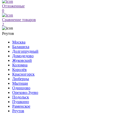
Отложенные
0
Сравнение товаров
2
Реутов
Москва
Балашиха
Долгопрудный
Домодедово
Жуковский
Коломна
Королёв
Красногорск
Люберцы
Мытищи
Одинцово
Орехово-Зуево
Подольск
Пушкино
Раменское
Реутов