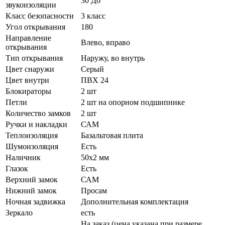
30 Дб
звукоизоляции
Класс безопасности
3 класс
Угол открывания
180
Направление
Влево, вправо
открывания
Тип открывания
Наружу, во внутрь
Цвет снаружи
Серый
Цвет внутри
ПВХ 24
Блокираторы
2 шт
Петли
2 шт на опорном подшипнике
Количество замков
2 шт
Ручки и накладки
САМ
Теплоизоляция
Базальтовая плита
Шумоизоляция
Есть
Наличник
50х2 мм
Глазок
Есть
Верхний замок
САМ
Нижний замок
Просам
Ночная задвижка
Дополнительная комплектация
Зеркало
есть
На заказ (цена указана при размере