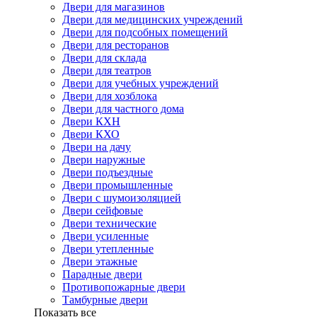
Двери для магазинов
Двери для медицинских учреждений
Двери для подсобных помещений
Двери для ресторанов
Двери для склада
Двери для театров
Двери для учебных учреждений
Двери для хозблока
Двери для частного дома
Двери КХН
Двери КХО
Двери на дачу
Двери наружные
Двери подъездные
Двери промышленные
Двери с шумоизоляцией
Двери сейфовые
Двери технические
Двери усиленные
Двери утепленные
Двери этажные
Парадные двери
Противопожарные двери
Тамбурные двери
Показать все