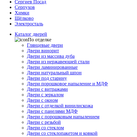
Сергиев Посад
Серпухов
Химки
Щёлково
Электросталь
Каталог дверей
По отделке
Глянцевые двери
Двери винорит
Двери из массива дуба
Двери из нержавеющей стали
Двери ламинированные
Двери натуральный шпон
Двери под старину
Двери порошковое напыление и МДФ
Двери с витражами
Двери с зеркалом
Двери с окном
Двери с отделкой винилискожа
Двери с панелями МДФ
Двери с порошковым напылением
Двери с резьбой
Двери со стеклом
Двери со стеклопакетом и ковкой