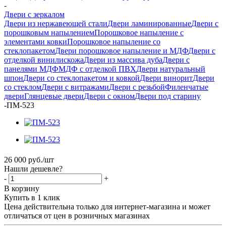
-
Двери с зеркалом
Двери из нержавеющей стали
Двери ламинированные
Двери с
порошковым напылением
Порошковое напыление с
элементами ковки
Порошковое напыление со
стеклопакетом
Двери порошковое напыление и МДФ
Двери с
отделкой винилискожа
Двери из массива дуба
Двери с
панелями МДФ
МДФ с отделкой ПВХ
Двери натуральный
шпон
Двери со стеклопакетом и ковкой
Двери винорит
Двери
со стеклом
Двери с витражами
Двери с резьбой
Филенчатые
двери
Глянцевые двери
Двери с окном
Двери под старину
-
ПМ-523
26 000
руб.
/шт
Нашли дешевле?
-
+
В корзину
Купить в 1 клик
Цена действительна только для интернет-магазина и может
отличаться от цен в розничных магазинах