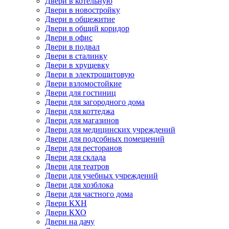
Двери в котельную
Двери в новостройку
Двери в общежитие
Двери в общий коридор
Двери в офис
Двери в подвал
Двери в сталинку
Двери в хрущевку
Двери в электрощитовую
Двери взломостойкие
Двери для гостиниц
Двери для загородного дома
Двери для коттеджа
Двери для магазинов
Двери для медицинских учреждений
Двери для подсобных помещений
Двери для ресторанов
Двери для склада
Двери для театров
Двери для учебных учреждений
Двери для хозблока
Двери для частного дома
Двери КХН
Двери КХО
Двери на дачу