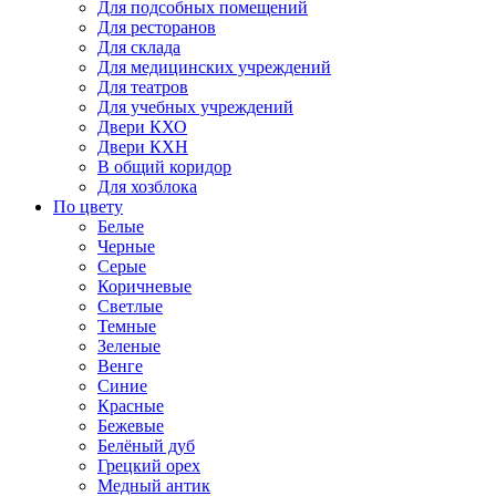
Для подсобных помещений
Для ресторанов
Для склада
Для медицинских учреждений
Для театров
Для учебных учреждений
Двери КХО
Двери КХН
В общий коридор
Для хозблока
По цвету
Белые
Черные
Серые
Коричневые
Светлые
Темные
Зеленые
Венге
Синие
Красные
Бежевые
Белёный дуб
Грецкий орех
Медный антик