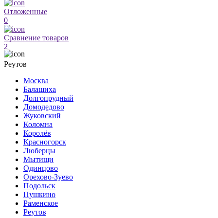
Отложенные
0
Сравнение товаров
2
Реутов
Москва
Балашиха
Долгопрудный
Домодедово
Жуковский
Коломна
Королёв
Красногорск
Люберцы
Мытищи
Одинцово
Орехово-Зуево
Подольск
Пушкино
Раменское
Реутов