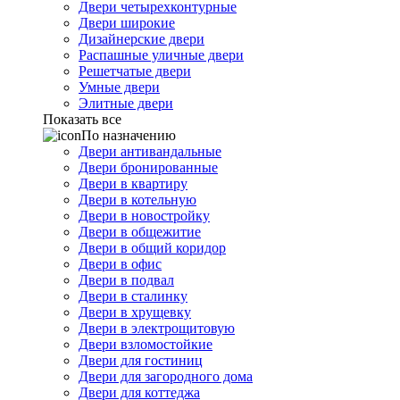
Двери четырехконтурные
Двери широкие
Дизайнерские двери
Распашные уличные двери
Решетчатые двери
Умные двери
Элитные двери
Показать все
По назначению
Двери антивандальные
Двери бронированные
Двери в квартиру
Двери в котельную
Двери в новостройку
Двери в общежитие
Двери в общий коридор
Двери в офис
Двери в подвал
Двери в сталинку
Двери в хрущевку
Двери в электрощитовую
Двери взломостойкие
Двери для гостиниц
Двери для загородного дома
Двери для коттеджа