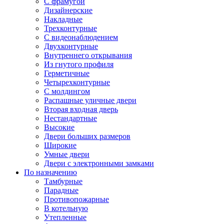
С фрамугой
Дизайнерские
Накладные
Трехконтурные
С видеонаблюдением
Двухконтурные
Внутреннего открывания
Из гнутого профиля
Герметичные
Четырехконтурные
С молдингом
Распашные уличные двери
Вторая входная дверь
Нестандартные
Высокие
Двери больших размеров
Широкие
Умные двери
Двери с электронными замками
По назначению
Тамбурные
Парадные
Противопожарные
В котельную
Утепленные