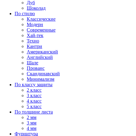
Дуб
Шоколад
По стилю
Классические
Модерн
Современные
Хай-тек
Техно
Кантри
Американский
Английский
Шале
Прованс
Скандинавский
Минимализм
По классу защиты
2 класс
3 класс
4 класс
5 класс
По толщине листа
2 мм
3 мм
4 мм
Фурнитура