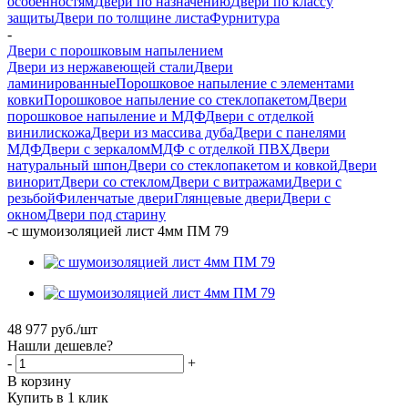
особенностям
Двери по назначению
Двери по классу
защиты
Двери по толщине листа
Фурнитура
-
Двери с порошковым напылением
Двери из нержавеющей стали
Двери
ламинированные
Порошковое напыление с элементами
ковки
Порошковое напыление со стеклопакетом
Двери
порошковое напыление и МДФ
Двери с отделкой
винилискожа
Двери из массива дуба
Двери с панелями
МДФ
Двери с зеркалом
МДФ с отделкой ПВХ
Двери
натуральный шпон
Двери со стеклопакетом и ковкой
Двери
винорит
Двери со стеклом
Двери с витражами
Двери с
резьбой
Филенчатые двери
Глянцевые двери
Двери с
окном
Двери под старину
-
с шумоизоляцией лист 4мм ПМ 79
48 977
руб.
/шт
Нашли дешевле?
-
+
В корзину
Купить в 1 клик