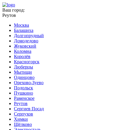
Ваш город:
Реутов
Москва
Балашиха
Долгопрудный
Домодедово
Жуковский
Коломна
Королёв
Красногорск
Люберцы
Мытищи
Одинцово
Орехово-Зуево
Подольск
Пушкино
Раменское
Реутов
Сергиев Посад
Серпухов
Химки
Щёлково
Электросталь