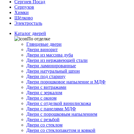
Сергиев Посад
Серпухов
Химки
Щёлково
Электросталь
Каталог дверей
По отделке
Глянцевые двери
Двери винорит
Двери из массива дуба
Двери из нержавеющей стали
Двери ламинированные
Двери натуральный шпон
Двери под старину
Двери порошковое напыление и МДФ
Двери с витражами
Двери с зеркалом
Двери с окном
Двери с отделкой винилискожа
Двери с панелями МДФ
Двери с порошковым напылением
Двери с резьбой
Двери со стеклом
Двери со стеклопакетом и ковкой