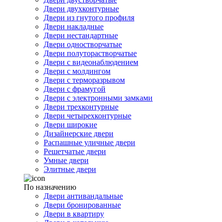
Двери двухконтурные
Двери из гнутого профиля
Двери накладные
Двери нестандартные
Двери одностворчатые
Двери полуторастворчатые
Двери с видеонаблюдением
Двери с молдингом
Двери с терморазрывом
Двери с фрамугой
Двери с электронными замками
Двери трехконтурные
Двери четырехконтурные
Двери широкие
Дизайнерские двери
Распашные уличные двери
Решетчатые двери
Умные двери
Элитные двери
По назначению
Двери антивандальные
Двери бронированные
Двери в квартиру