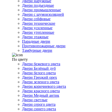
Двери наружные
Двери подъездные
Двери промышленные
Двери с шумоизоляцией
Двери сейфовые
Двери технические
Двери усиленные
Двери утепленные
Двери этажные
Парадные двери
Противопожарные двери
Тамбурные двери
По цвету
Двери бежевого цвета
Двери Белёный дуб
Двери белого цвета
Двери Грецкий орех
Двери зеленого цвета
Двери коричневого цвета
Двери красного цвета
Двери Медный антик
Двери светлые
Двери серого цвета
Двери синего цвета