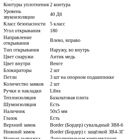
Контуры уплотнения
2 контура
Уровень
40 Дб
звукоизоляции
Класс безопасности
5 класс
Угол открывания
180
Направление
Влево, вправо
открывания
Тип открывания
Наружу, во внутрь
Цвет снаружи
Антик медь
Цвет внутри
Венге
Блокираторы
2 шт
Петли
3 шт на опорном подшипнике
Количество замков
2 шт
Ручки и накладки
Libra
Теплоизоляция
Базальтовая плита
Шумоизоляция
Есть
Наличник
50х5 мм
Глазок
Есть
Верхний замок
Border (Бордер) сувальдный ЗВ8-6
Нижний замок
Border (Бордер) с защёлкой ЗВ4-3Г
Ночная задвижка
Дополнительная комплектация