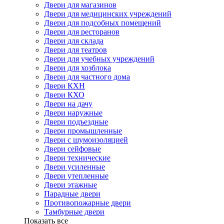
Двери для магазинов
Двери для медицинских учреждений
Двери для подсобных помещений
Двери для ресторанов
Двери для склада
Двери для театров
Двери для учебных учреждений
Двери для хозблока
Двери для частного дома
Двери КХН
Двери КХО
Двери на дачу
Двери наружные
Двери подъездные
Двери промышленные
Двери с шумоизоляцией
Двери сейфовые
Двери технические
Двери усиленные
Двери утепленные
Двери этажные
Парадные двери
Противопожарные двери
Тамбурные двери
Показать все