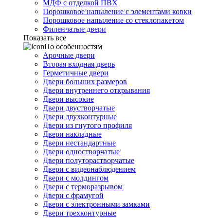
МДФ с отделкой ПВХ
Порошковое напыление с элементами ковки
Порошковое напыление со стеклопакетом
Филенчатые двери
Показать все
По особенностям
Арочные двери
Вторая входная дверь
Герметичные двери
Двери больших размеров
Двери внутреннего открывания
Двери высокие
Двери двустворчатые
Двери двухконтурные
Двери из гнутого профиля
Двери накладные
Двери нестандартные
Двери одностворчатые
Двери полуторастворчатые
Двери с видеонаблюдением
Двери с молдингом
Двери с терморазрывом
Двери с фрамугой
Двери с электронными замками
Двери трехконтурные