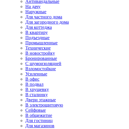
Антивандальные
На дачу
Наружные
Для частного дома
Для загородного дома
Для коттеджа
В квартиру
Подъездные
Промышленные
Технические
В новостройку
Бронированные
С шумоизоляцией
Взломостойкие
Усиленные
В офис
В подвал
В хрущевку
В сталинку
Двери этажные
В электрощитовую
Сейфовые
В общежитие
Для гостиниц
Для магазинов