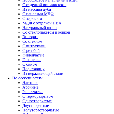
Порошковое напыление и МДФ
С отделкой винилискожа
Из массива дуба
С панелями МДФ
С зеркалом
МДФ с отделкой ПВХ
Натуральный шпон
Со стеклопакетом и ковкой
Винорит
Со стеклом
С витражами
С резьбой
Филенчатые
Глянцевые
С окном
Под старину
Из нержавеющей стали
По особенностям
Элитные
Арочные
Решетчатые
С терморазрывом
Одностворчатые
Двустворчатые
Полуторастворчатые