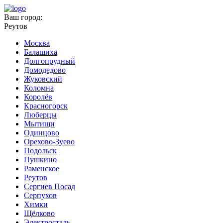
Ваш город:
Реутов
Москва
Балашиха
Долгопрудный
Домодедово
Жуковский
Коломна
Королёв
Красногорск
Люберцы
Мытищи
Одинцово
Орехово-Зуево
Подольск
Пушкино
Раменское
Реутов
Сергиев Посад
Серпухов
Химки
Щёлково
Электросталь