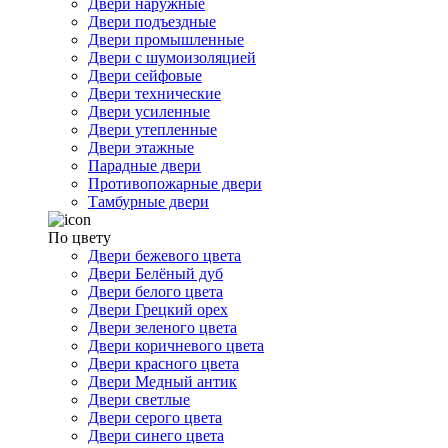
Двери наружные
Двери подъездные
Двери промышленные
Двери с шумоизоляцией
Двери сейфовые
Двери технические
Двери усиленные
Двери утепленные
Двери этажные
Парадные двери
Противопожарные двери
Тамбурные двери
По цвету
Двери бежевого цвета
Двери Белёный дуб
Двери белого цвета
Двери Грецкий орех
Двери зеленого цвета
Двери коричневого цвета
Двери красного цвета
Двери Медный антик
Двери светлые
Двери серого цвета
Двери синего цвета