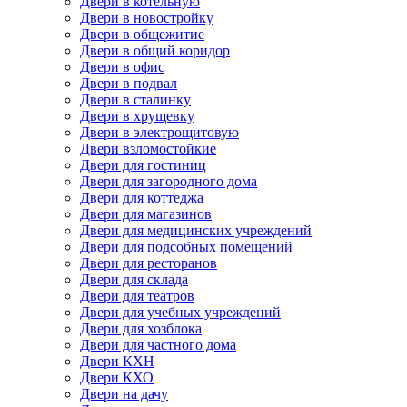
Двери в котельную
Двери в новостройку
Двери в общежитие
Двери в общий коридор
Двери в офис
Двери в подвал
Двери в сталинку
Двери в хрущевку
Двери в электрощитовую
Двери взломостойкие
Двери для гостиниц
Двери для загородного дома
Двери для коттеджа
Двери для магазинов
Двери для медицинских учреждений
Двери для подсобных помещений
Двери для ресторанов
Двери для склада
Двери для театров
Двери для учебных учреждений
Двери для хозблока
Двери для частного дома
Двери КХН
Двери КХО
Двери на дачу