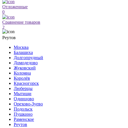
Отложенные
0
Сравнение товаров
2
Реутов
Москва
Балашиха
Долгопрудный
Домодедово
Жуковский
Коломна
Королёв
Красногорск
Люберцы
Мытищи
Одинцово
Орехово-Зуево
Подольск
Пушкино
Раменское
Реутов