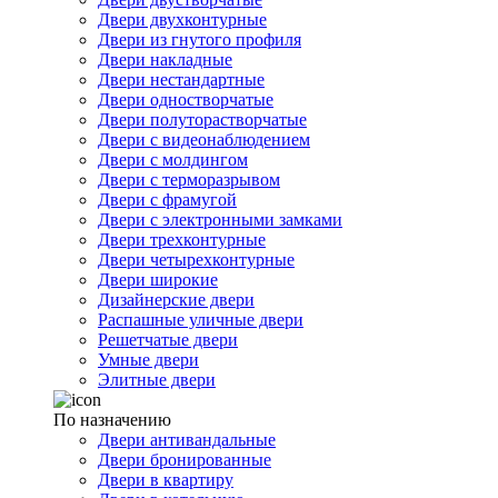
Двери двухконтурные
Двери из гнутого профиля
Двери накладные
Двери нестандартные
Двери одностворчатые
Двери полуторастворчатые
Двери с видеонаблюдением
Двери с молдингом
Двери с терморазрывом
Двери с фрамугой
Двери с электронными замками
Двери трехконтурные
Двери четырехконтурные
Двери широкие
Дизайнерские двери
Распашные уличные двери
Решетчатые двери
Умные двери
Элитные двери
По назначению
Двери антивандальные
Двери бронированные
Двери в квартиру