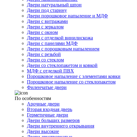
Двери натуральный шпон
Двери под старину
Двери порошковое напыление и МДФ
Двери с витражами
Двери с зеркалом
Двери с окном
Двери с отделкой винилискожа
Двери с панелями МДФ
Двери с порошковым напылением
Двери с резьбой
Двери со стеклом
Двери со стеклопакетом и ковкой
МДФ с отделкой ПВХ
Порошковое напыление с элементами ковки
Порошковое напыление со стеклопакетом
Филенчатые двери
По особенностям
Арочные двери
Вторая входная дверь
Герметичные двери
Двери больших размеров
Двери внутреннего открывания
Двери высокие
Двери двустворчатые