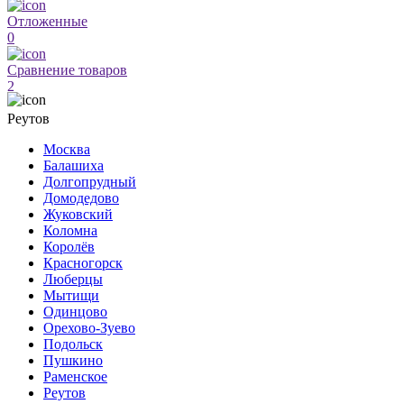
Отложенные
0
Сравнение товаров
2
Реутов
Москва
Балашиха
Долгопрудный
Домодедово
Жуковский
Коломна
Королёв
Красногорск
Люберцы
Мытищи
Одинцово
Орехово-Зуево
Подольск
Пушкино
Раменское
Реутов