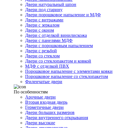
Двери натуральный шпон
Двери под старину
Двери порошковое напыление и МДФ
Двери с витражами
Двери с зеркалом
Двери с окном
Двери с отделкой винилискожа
Двери с панелями МДФ
Двери с порошковым напылением
Двери с резьбой
Двери со стеклом
Двери со стеклопакетом и ковкой
МДФ с отделкой ПВХ
Порошковое напыление с элементами ковки
Порошковое напыление со стеклопакетом
Филенчатые двери
По особенностям
Арочные двери
Вторая входная дверь
Герметичные двери
Двери больших размеров
Двери внутреннего открывания
Двери высокие
Двери двустворчатые