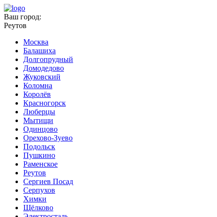
Ваш город:
Реутов
Москва
Балашиха
Долгопрудный
Домодедово
Жуковский
Коломна
Королёв
Красногорск
Люберцы
Мытищи
Одинцово
Орехово-Зуево
Подольск
Пушкино
Раменское
Реутов
Сергиев Посад
Серпухов
Химки
Щёлково
Электросталь