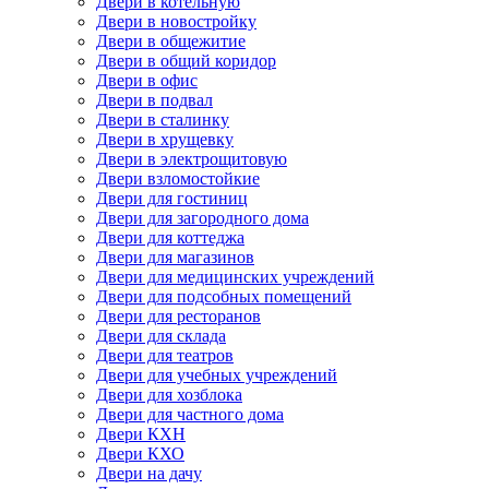
Двери в котельную
Двери в новостройку
Двери в общежитие
Двери в общий коридор
Двери в офис
Двери в подвал
Двери в сталинку
Двери в хрущевку
Двери в электрощитовую
Двери взломостойкие
Двери для гостиниц
Двери для загородного дома
Двери для коттеджа
Двери для магазинов
Двери для медицинских учреждений
Двери для подсобных помещений
Двери для ресторанов
Двери для склада
Двери для театров
Двери для учебных учреждений
Двери для хозблока
Двери для частного дома
Двери КХН
Двери КХО
Двери на дачу