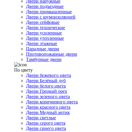
Двери наружные
Двери подъездные
Двери промышленные
Двери с шумоизоляцией
Двери сейфовые
Двери технические
Двери усиленные
Двери утепленные
Двери этажные
Парадные двери
Противопожарные двери
Тамбурные двери
По цвету
Двери бежевого цвета
Двери Белёный дуб
Двери белого цвета
Двери Грецкий орех
Двери зеленого цвета
Двери коричневого цвета
Двери красного цвета
Двери Медный антик
Двери светлые
Двери серого цвета
Двери синего цвета