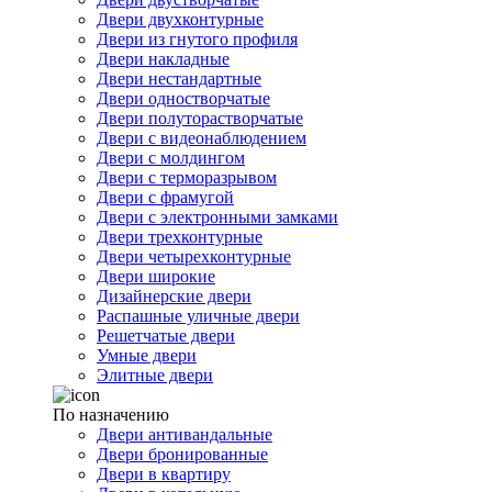
Двери двухконтурные
Двери из гнутого профиля
Двери накладные
Двери нестандартные
Двери одностворчатые
Двери полуторастворчатые
Двери с видеонаблюдением
Двери с молдингом
Двери с терморазрывом
Двери с фрамугой
Двери с электронными замками
Двери трехконтурные
Двери четырехконтурные
Двери широкие
Дизайнерские двери
Распашные уличные двери
Решетчатые двери
Умные двери
Элитные двери
По назначению
Двери антивандальные
Двери бронированные
Двери в квартиру