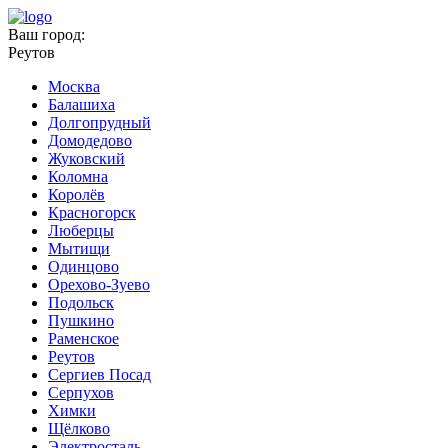
Ваш город:
Реутов
Москва
Балашиха
Долгопрудный
Домодедово
Жуковский
Коломна
Королёв
Красногорск
Люберцы
Мытищи
Одинцово
Орехово-Зуево
Подольск
Пушкино
Раменское
Реутов
Сергиев Посад
Серпухов
Химки
Щёлково
Электросталь