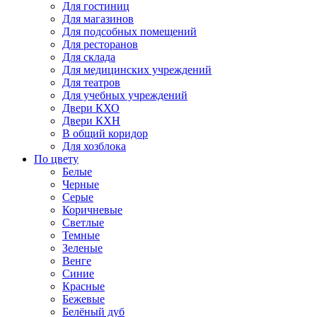
Для гостиниц
Для магазинов
Для подсобных помещений
Для ресторанов
Для склада
Для медицинских учреждений
Для театров
Для учебных учреждений
Двери КХО
Двери КХН
В общий коридор
Для хозблока
По цвету
Белые
Черные
Серые
Коричневые
Светлые
Темные
Зеленые
Венге
Синие
Красные
Бежевые
Белёный дуб