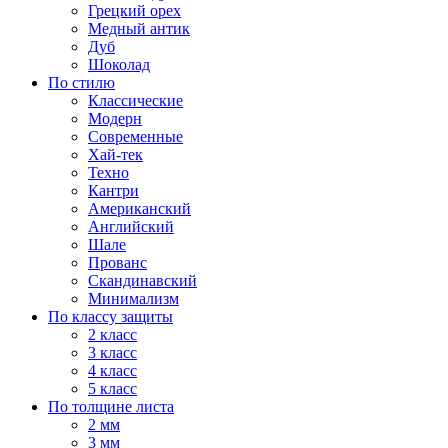
Грецкий орех
Медный антик
Дуб
Шоколад
По стилю
Классические
Модерн
Современные
Хай-тек
Техно
Кантри
Американский
Английский
Шале
Прованс
Скандинавский
Минимализм
По классу защиты
2 класс
3 класс
4 класс
5 класс
По толщине листа
2 мм
3 мм