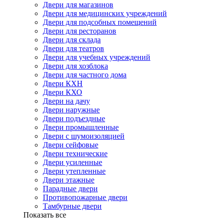
Двери для магазинов
Двери для медицинских учреждений
Двери для подсобных помещений
Двери для ресторанов
Двери для склада
Двери для театров
Двери для учебных учреждений
Двери для хозблока
Двери для частного дома
Двери КХН
Двери КХО
Двери на дачу
Двери наружные
Двери подъездные
Двери промышленные
Двери с шумоизоляцией
Двери сейфовые
Двери технические
Двери усиленные
Двери утепленные
Двери этажные
Парадные двери
Противопожарные двери
Тамбурные двери
Показать все