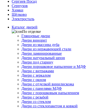
Сергиев Посад
Серпухов
Химки
Щёлково
Электросталь
Каталог дверей
По отделке
Глянцевые двери
Двери винорит
Двери из массива дуба
Двери из нержавеющей стали
Двери ламинированные
Двери натуральный шпон
Двери под старину
Двери порошковое напыление и МДФ
Двери с витражами
Двери с зеркалом
Двери с окном
Двери с отделкой винилискожа
Двери с панелями МДФ
Двери с порошковым напылением
Двери с резьбой
Двери со стеклом
Двери со стеклопакетом и ковкой