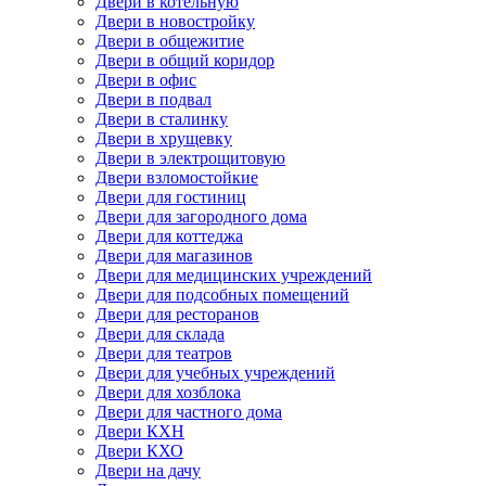
Двери в котельную
Двери в новостройку
Двери в общежитие
Двери в общий коридор
Двери в офис
Двери в подвал
Двери в сталинку
Двери в хрущевку
Двери в электрощитовую
Двери взломостойкие
Двери для гостиниц
Двери для загородного дома
Двери для коттеджа
Двери для магазинов
Двери для медицинских учреждений
Двери для подсобных помещений
Двери для ресторанов
Двери для склада
Двери для театров
Двери для учебных учреждений
Двери для хозблока
Двери для частного дома
Двери КХН
Двери КХО
Двери на дачу