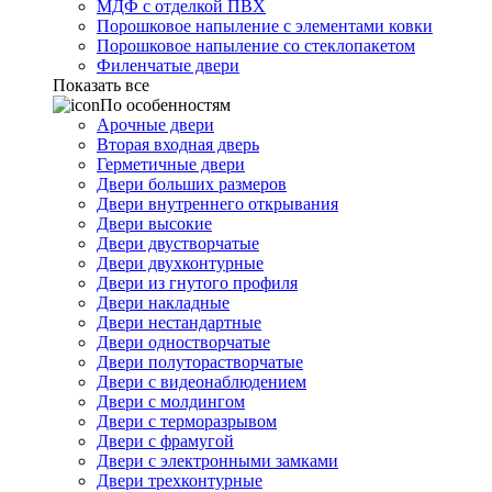
МДФ с отделкой ПВХ
Порошковое напыление с элементами ковки
Порошковое напыление со стеклопакетом
Филенчатые двери
Показать все
По особенностям
Арочные двери
Вторая входная дверь
Герметичные двери
Двери больших размеров
Двери внутреннего открывания
Двери высокие
Двери двустворчатые
Двери двухконтурные
Двери из гнутого профиля
Двери накладные
Двери нестандартные
Двери одностворчатые
Двери полуторастворчатые
Двери с видеонаблюдением
Двери с молдингом
Двери с терморазрывом
Двери с фрамугой
Двери с электронными замками
Двери трехконтурные