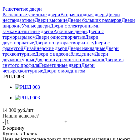
-
Решетчатые двери
Распашные уличные двери
Вторая входная дверь
Двери
нестандартные
Двери высокие
Двери больших размеров
Двери
широкие
Умные двери
Двери с электронными
замками
Элитные двери
Арочные двери
Двери с
терморазрывом
Двери одностворчатые
Двери
двустворчатые
Двери полуторастворчатые
Двери с
фрамугой
Дизайнерские двери
Двери накладные
Двери
трехконтурные
Двери с видеонаблюдением
Двери
двухконтурные
Двери внутреннего открывания
Двери из
гнутого профиля
Герметичные двери
Двери
четырехконтурные
Двери с молдингом
-
РШД 003
14 300
руб.
/шт
Нашли дешевле?
-
+
В корзину
Купить в 1 клик
Цена действительна только для интернет-магазина и может