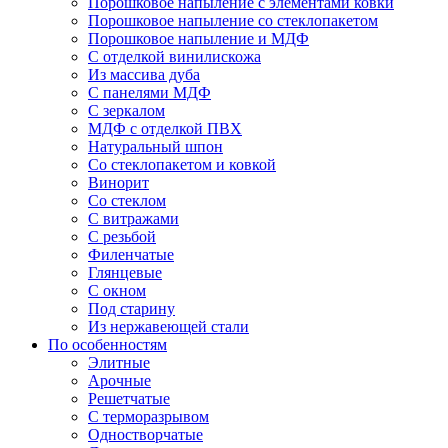
Порошковое напыление с элементами ковки
Порошковое напыление со стеклопакетом
Порошковое напыление и МДФ
С отделкой винилискожа
Из массива дуба
С панелями МДФ
С зеркалом
МДФ с отделкой ПВХ
Натуральный шпон
Со стеклопакетом и ковкой
Винорит
Со стеклом
С витражами
С резьбой
Филенчатые
Глянцевые
С окном
Под старину
Из нержавеющей стали
По особенностям
Элитные
Арочные
Решетчатые
С терморазрывом
Одностворчатые