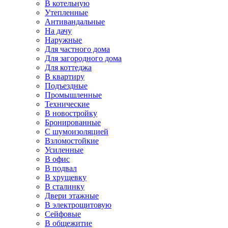
В котельную
Утепленные
Антивандальные
На дачу
Наружные
Для частного дома
Для загородного дома
Для коттеджа
В квартиру
Подъездные
Промышленные
Технические
В новостройку
Бронированные
С шумоизоляцией
Взломостойкие
Усиленные
В офис
В подвал
В хрущевку
В сталинку
Двери этажные
В электрощитовую
Сейфовые
В общежитие