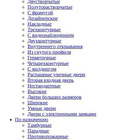
Двустворчатые
Полуторастворчатые
С фрамугой
Дизайнерские
Накладные
Трехконтурные
С видеонаблюдением
Двухконтурные
Внутреннего открывания
Из гнутого профиля
Герметичные
Четырехконтурные
С молдингом
Распашные уличные двери
Вторая входная дверь
Нестандартные
Высокие
Двери больших размеров
Широкие
Умные двери
Двери с электронными замками
По назначению
Тамбурные
Парадные
Противопожарные