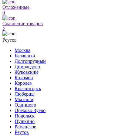
Отложенные
0
Сравнение товаров
2
Реутов
Москва
Балашиха
Долгопрудный
Домодедово
Жуковский
Коломна
Королёв
Красногорск
Люберцы
Мытищи
Одинцово
Орехово-Зуево
Подольск
Пушкино
Раменское
Реутов