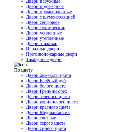
Двери наружные
Двери подъездные
Двери промышленные
Двери с шумоизоляцией
Двери сейфовые
Двери технические
Двери усиленные
Двери утепленные
Двери этажные
Парадные двери
Противопожарные двери
Тамбурные двери
По цвету
Двери бежевого цвета
Двери Белёный дуб
Двери белого цвета
Двери Грецкий орех
Двери зеленого цвета
Двери коричневого цвета
Двери красного цвета
Двери Медный антик
Двери светлые
Двери серого цвета
Двери синего цвета