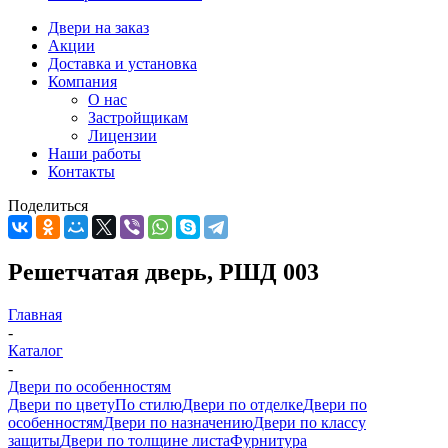
Двери на заказ
Акции
Доставка и установка
Компания
О нас
Застройщикам
Лицензии
Наши работы
Контакты
Поделиться
Решетчатая дверь, РШД 003
Главная
-
Каталог
-
Двери по особенностям
Двери по цвету
По стилю
Двери по отделке
Двери по
особенностям
Двери по назначению
Двери по классу
защиты
Двери по толщине листа
Фурнитура