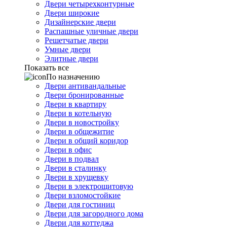
Двери четырехконтурные
Двери широкие
Дизайнерские двери
Распашные уличные двери
Решетчатые двери
Умные двери
Элитные двери
Показать все
По назначению
Двери антивандальные
Двери бронированные
Двери в квартиру
Двери в котельную
Двери в новостройку
Двери в общежитие
Двери в общий коридор
Двери в офис
Двери в подвал
Двери в сталинку
Двери в хрущевку
Двери в электрощитовую
Двери взломостойкие
Двери для гостиниц
Двери для загородного дома
Двери для коттеджа