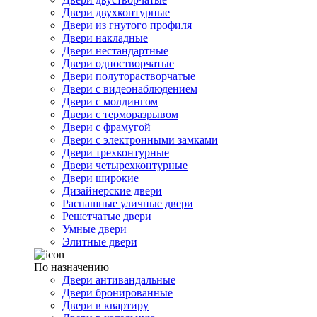
Двери двухконтурные
Двери из гнутого профиля
Двери накладные
Двери нестандартные
Двери одностворчатые
Двери полуторастворчатые
Двери с видеонаблюдением
Двери с молдингом
Двери с терморазрывом
Двери с фрамугой
Двери с электронными замками
Двери трехконтурные
Двери четырехконтурные
Двери широкие
Дизайнерские двери
Распашные уличные двери
Решетчатые двери
Умные двери
Элитные двери
По назначению
Двери антивандальные
Двери бронированные
Двери в квартиру